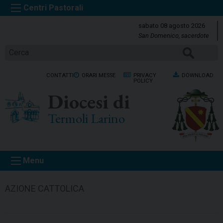
S
k
sabato 08 agosto 2026
i
San Domenico, sacerdote
p
CERCA
t
o
CONTATTI
ORARI MESSE
PRIVACY
DOWNLOAD
c
POLICY
o
Diocesi di
n
t
Termoli Larino
e
n
t
Menu
AZIONE CATTOLICA