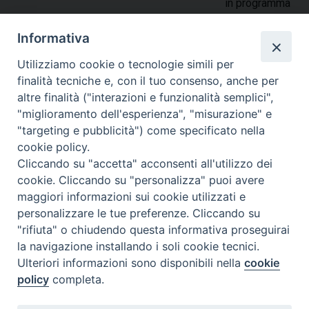
in programma
Sabato 16 febbraio 2019 alle 17.30 nella scuola media “Maria
Informativa
Brigida” di Termoli. L’incontro, dopo i saluti del Vescovo,
mons. Gianfranco De Luca, prevede l’intervista dibattito a
Utilizziamo cookie o tecnologie simili per
cura del giornalista Fabrizio Occhionero, al relatore
finalità tecniche e, con il tuo consenso, anche per
dell’incontro Manuel Mussoni, insegnante e presidente
altre finalità ("interazioni e funzionalità semplici",
diocesano dell’Azione Cattolica della Diocesi di Rimini.
"miglioramento dell'esperienza", "misurazione" e
Mussoni …
Continua a leggere
G
»
"targeting e pubblicità") come specificato nella
e
cookie policy.
condividi su
n
Cliccando su "accetta" acconsenti all'utilizzo dei
e
cookie. Cliccando su "personalizza" puoi avere
F
P
L
X
T
W
T
E
P
r
maggiori informazioni sui cookie utilizzati e
a
i
i
h
h
e
m
r
a
personalizzare le tue preferenze. Cliccando su
c
n
n
r
a
l
a
i
t
"rifiuta" o chiudendo questa informativa proseguirai
e
t
k
e
t
e
i
n
o
la navigazione installando i soli cookie tecnici.
P
b
e
e
a
s
g
l
t
r
Ulteriori informazioni sono disponibili nella
cookie
o
o
r
d
d
A
r
i
policy
completa.
s
o
e
I
p
s
p
a