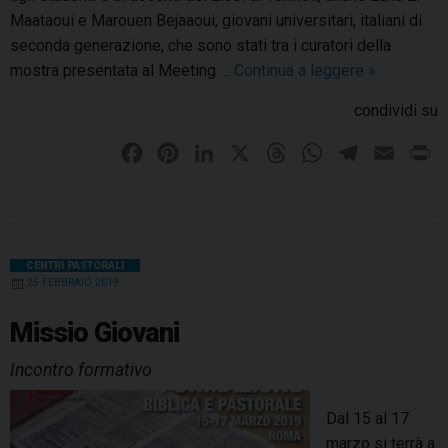
Maataoui e Marouen Bejaaoui, giovani universitari, italiani di
t
seconda generazione, che sono stati tra i curatori della
i
mostra presentata al Meeting …
Continua a leggere
I
»
v
condividi su
o
l
F
P
L
X
T
W
T
E
P
t
a
i
i
h
h
e
m
r
i
c
n
n
r
a
l
a
i
g
e
t
k
e
t
e
i
n
i
b
e
e
a
s
g
l
t
CENTRI PASTORALI
o
25 FEBBRAIO 2019
o
r
d
d
A
r
v
o
e
I
s
p
a
a
Missio Giovani
n
k
s
n
p
m
Incontro formativo
i
t
d
Dal 15 al 17
e
marzo si terrà a
l