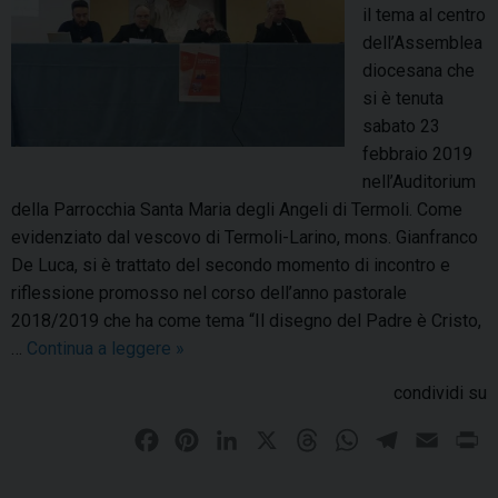
il tema al centro
dell’Assemblea
diocesana che
si è tenuta
sabato 23
febbraio 2019
nell’Auditorium
della Parrocchia Santa Maria degli Angeli di Termoli. Come
evidenziato dal vescovo di Termoli-Larino, mons. Gianfranco
De Luca, si è trattato del secondo momento di incontro e
riflessione promosso nel corso dell’anno pastorale
2018/2019 che ha come tema “Il disegno del Padre è Cristo,
…
Continua a leggere
A
»
s
condividi su
s
e
F
P
L
X
T
W
T
E
P
m
a
i
i
h
h
e
m
r
b