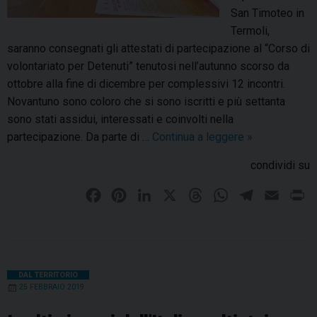
San Timoteo in
u
e
Termoli,
e
s
saranno consegnati gli attestati di partecipazione al “Corso di
s
a
volontariato per Detenuti” tenutosi nell’autunno scorso da
t
ottobre alla fine di dicembre per complessivi 12 incontri.
a
Novantuno sono coloro che si sono iscritti e più settanta
t
sono stati assidui, interessati e coinvolti nella
e
partecipazione. Da parte di …
Continua a leggere
C
»
r
o
r
condividi su
r
a
s
F
P
L
X
T
W
T
E
P
o
a
i
i
h
h
e
m
r
d
c
n
n
r
a
l
a
i
i
e
t
k
e
t
e
i
n
v
b
e
e
a
s
g
l
t
DAL TERRITORIO
o
25 FEBBRAIO 2019
o
r
d
d
A
r
l
o
e
I
s
p
o
a