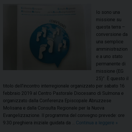
m
t
e
Io sono una
à
n
missione su
:
t
questa terra –
p
o
conversione da
e
una semplice
r
amministrazion
c
e a uno stato
o
permanente di
r
missione (EG
s
25)”. È questo il
o
titolo dell’incontro interregionale organizzato per sabato 16
d
febbraio 2019 al Centro Pastorale Diocesano di Sulmona e
i
organizzato dalla Conferenza Episcopale Abruzzese
d
Molisana e dalla Consulta Regionale per la Nuova
o
Evangelizzazione. Il programma del convegno prevede: ore
t
9.30 preghiera iniziale guidata da …
Continua a leggere
I
»
t
o
r