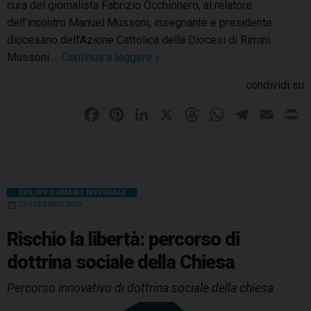
n
cura del giornalista Fabrizio Occhionero, al relatore
c
dell’incontro Manuel Mussoni, insegnante e presidente
o
diocesano dell’Azione Cattolica della Diocesi di Rimini.
n
Mussoni …
Continua a leggere
G
»
t
e
condividi su
r
n
o
e
F
P
L
X
T
W
T
E
P
s
r
a
i
i
h
h
e
m
r
u
a
c
n
n
r
a
l
a
i
l
t
e
t
k
e
t
e
i
n
l
o
b
e
e
a
s
g
l
t
’
SVILUPPO UMANO INTEGRALE
r
25 FEBBRAIO 2019
a
o
r
d
d
A
r
i
d
o
e
I
p
s
p
a
Rischio la libertà: percorso di
o
e
k
s
n
p
m
dottrina sociale della Chiesa
l
r
t
e
i
Percorso innovativo di dottrina sociale della chiesa
s
l