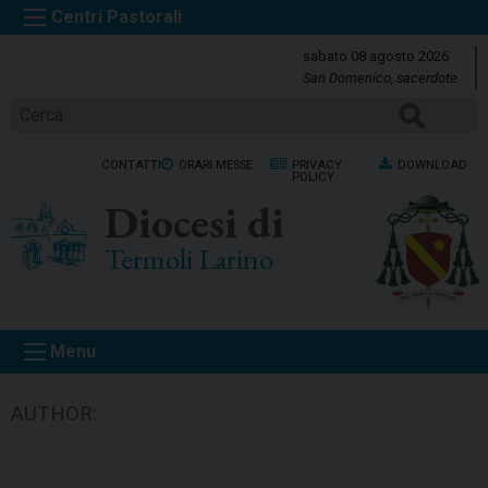
S
k
sabato 08 agosto 2026
i
San Domenico, sacerdote
p
CERCA
t
o
CONTATTI
ORARI MESSE
PRIVACY
DOWNLOAD
c
POLICY
o
Diocesi di
n
t
Termoli Larino
e
n
t
Menu
AUTHOR: