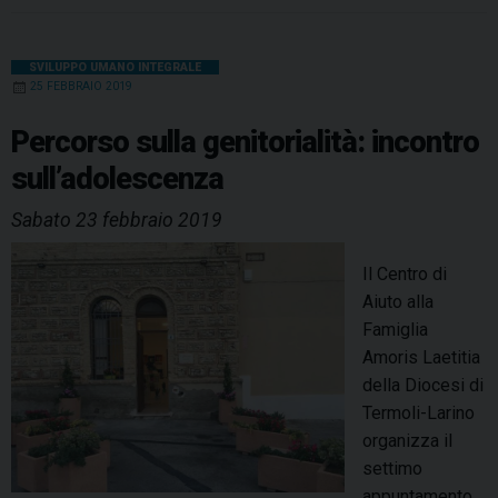
c
n
n
r
a
l
a
i
l
e
t
k
e
t
e
i
n
e
b
e
e
a
s
g
l
t
SVILUPPO UMANO INTEGRALE
a
25 FEBBRAIO 2019
o
r
d
d
A
r
D
o
i
e
I
s
p
a
Percorso sulla genitorialità: incontro
o
k
s
n
p
m
sull’adolescenza
c
t
e
Sabato 23 febbraio 2019
s
a
Il Centro di
n
Aiuto alla
a
Famiglia
:
Amoris Laetitia
“
della Diocesi di
I
Termoli-Larino
g
organizza il
i
settimo
o
appuntamento