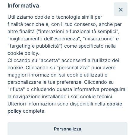
è la Thailandia:
Informativa
1 – 23 agosto. L’esperienza ha un costo complessivo di €
1.400 ed è così strutturata: il gruppo, composto da 20
Utilizziamo cookie o tecnologie simili per
finalità tecniche e, con il tuo consenso, anche per
persone, trascorrerà i primi due giorni insieme per introdursi
altre finalità ("interazioni e funzionalità semplici",
alla cultura del Paese e apprendere lo stile dello “stare” nella
"miglioramento dell'esperienza", "misurazione" e
terra che lo ospita; …
Continua a leggere
M
»
"targeting e pubblicità") come specificato nella
i
condividi su
cookie policy.
s
Cliccando su "accetta" acconsenti all'utilizzo dei
s
F
P
L
X
T
W
T
E
P
cookie. Cliccando su "personalizza" puoi avere
i
a
i
i
h
h
e
m
r
maggiori informazioni sui cookie utilizzati e
o
c
n
n
r
a
l
a
i
personalizzare le tue preferenze. Cliccando su
G
"rifiuta" o chiudendo questa informativa proseguirai
e
t
k
e
t
e
i
n
i
la navigazione installando i soli cookie tecnici.
b
e
e
a
s
g
l
t
1
Pagina successiva »
o
Ulteriori informazioni sono disponibili nella
cookie
o
r
d
d
A
r
v
policy
completa.
o
e
I
s
a
p
a
n
k
s
n
p
m
Diocesi di Termoli-Larino
Personalizza
Piazza Sant'Antonio, 6
i
t
86039 Termoli (CB)