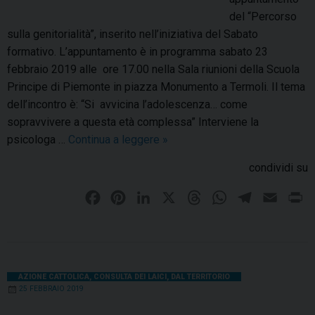
v
del “Percorso
a
sulla genitorialità”, inserito nell’iniziativa del Sabato
n
formativo. L’appuntamento è in programma sabato 23
i
febbraio 2019 alle ore 17.00 nella Sala riunioni della Scuola
n
Principe di Piemonte in piazza Monumento a Termoli. Il tema
e
dell’incontro è: “Si avvicina l’adolescenza… come
l
sopravvivere a questa età complessa” Interviene la
l
psicologa …
Continua a leggere
P
»
a
e
condividi su
C
r
h
c
F
P
L
X
T
W
T
E
P
i
o
a
i
i
h
h
e
m
r
e
r
c
n
n
r
a
l
a
i
s
s
e
t
k
e
t
e
i
n
a
o
b
”
e
e
a
s
g
l
t
AZIONE CATTOLICA
,
CONSULTA DEI LAICI
,
DAL TERRITORIO
s
25 FEBBRAIO 2019
o
r
d
d
A
r
u