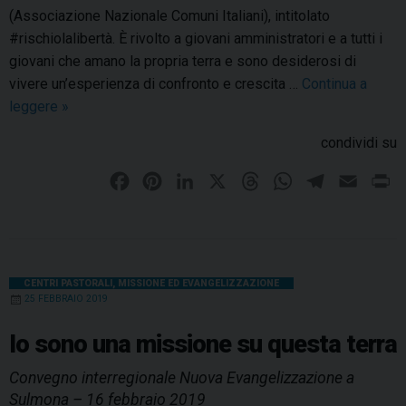
t
(Associazione Nazionale Comuni Italiani), intitolato
a
#rischiolalibertà. È rivolto a giovani amministratori e a tutti i
g
giovani che amano la propria terra e sono desiderosi di
o
vivere un’esperienza di confronto e crescita …
Continua a
n
leggere
R
»
i
i
condividi su
s
s
t
c
F
P
L
X
T
W
T
E
P
i
h
a
i
i
h
h
e
m
r
d
i
c
n
n
r
a
l
a
i
e
o
e
t
k
e
t
e
i
n
l
l
b
e
e
c
a
s
g
l
t
CENTRI PASTORALI
,
MISSIONE ED EVANGELIZZAZIONE
a
25 FEBBRAIO 2019
a
o
r
d
d
A
r
l
m
i
o
e
I
s
p
a
Io sono una missione su questa terra
b
b
k
s
n
p
m
i
Convegno interregionale Nuova Evangelizzazione a
e
t
a
Sulmona – 16 febbraio 2019
r