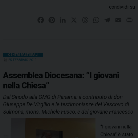
condividi su
F
P
L
X
T
W
T
E
P
a
i
i
h
h
e
m
r
c
n
n
r
a
l
a
i
e
t
k
e
t
e
i
n
b
e
e
a
s
g
l
t
CENTRI PASTORALI
25 FEBBRAIO 2019
o
r
d
d
A
r
o
e
I
s
p
a
Assemblea Diocesana: “I giovani
k
s
n
p
m
nella Chiesa”
t
Dal Sinodo alla GMG di Panama: il contributo di don
Giuseppe De Virgilio e le testimonianze del Vescovo di
Sulmona, mons. Michele Fusco, e del giovane Francesco
“I giovani nella
Chiesa” è stato