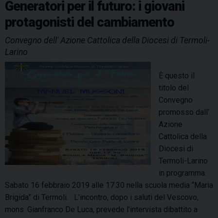
o
e
I
l
s
p
a
Generatori per il futuro: i giovani
l
k
s
n
p
m
protagonisti del cambiamento
a
t
g
Convegno dell' Azione Cattolica della Diocesi di Termoli-
e
Larino
n
i
È questo il
t
titolo del
o
Convegno
r
promosso dall‘
i
Azione
a
Cattolica della
l
Diocesi di
i
Termoli-Larino
t
in programma
à
Sabato 16 febbraio 2019 alle 17.30 nella scuola media “Maria
:
Brigida” di Termoli. L’incontro, dopo i saluti del Vescovo,
i
mons. Gianfranco De Luca, prevede l’intervista dibattito a