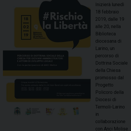
c
f
Inizierà lunedì
e
u
18 febbraio
n
t
2019, dalle 19
z
u
alle 20, nella
a
r
Biblioteca
o
diocesana di
:
Larino, un
i
percorso di
g
Dottrina Sociale
i
della Chiesa
o
promosso dal
v
Progetto
a
Policoro della
n
Diocesi di
i
Termoli-Larino
p
in
r
collaborazione
o
con Anci Molise