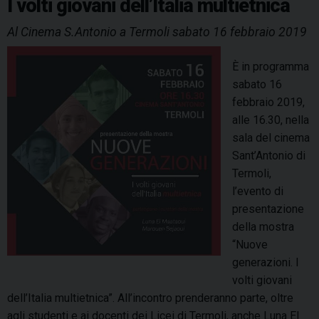
I volti giovani dell’Italia multietnica
n
k
s
n
p
m
Al Cinema S.Antonio a Termoli sabato 16 febbraio 2019
t
t
a
È in programma
r
sabato 16
i
febbraio 2019,
a
alle 16.30, nella
t
sala del cinema
o
Sant’Antonio di
p
Termoli,
e
l’evento di
r
presentazione
i
della mostra
d
“Nuove
e
generazioni. I
t
volti giovani
e
dell’Italia multietnica”. All’incontro prenderanno parte, oltre
n
agli studenti e ai docenti dei Licei di Termoli, anche Luna El
u