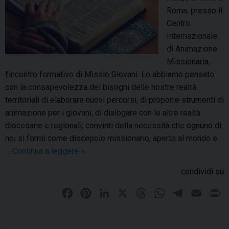
Roma, presso il
l
Centro
’
Internazionale
I
di Animazione
t
Missionaria,
a
l’incontro formativo di Missio Giovani. Lo abbiamo pensato
l
con la consapevolezza dei bisogni delle nostre realtà
i
territoriali di elaborare nuovi percorsi, di proporre strumenti di
a
animazione per i giovani, di dialogare con le altre realtà
m
diocesane e regionali; convinti della necessità che ognuno di
u
noi si formi come discepolo missionario, aperto al mondo e
l
…
Continua a leggere
M
»
t
i
i
condividi su
s
e
s
t
F
P
L
X
T
W
T
E
P
i
n
a
i
i
h
h
e
m
r
o
i
c
n
n
r
a
l
a
i
G
c