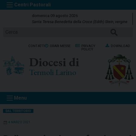
S
k
domenica 09 agosto 2026
i
Santa Teresa Benedetta della Croce (Edith) Stein, vergine
p
Cerca
t
o
CONTATTI
ORARI MESSE
PRIVACY
DOWNLOAD
c
POLICY
o
Diocesi di
n
t
Termoli Larino
e
n
t
Menu
DAL TERRITORIO
4 MARZO 2021