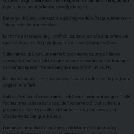
cuspide, i segni della Passione – Regalità: La canna con la spugna, i
flagelli, la colonna, la lancia, i chiodi e la scala.
Dal corpo di Cristo, che esprime già il vigore della Pasqua, emana un
fulgore che dona serena luce.
La morte è espressa dagli occhi chiusi, dalla postura anatomica dei
muscoli toracici e dal rigonfiamento del basso ventre di Gesù.
Sulle gambe di Cristo, un panno bianco percorso, sotto il fianco
aperto, da una fascia di tre righe azzurre in continuità con il sangue
del costato aperto: “
Ne uscì sangue e acqua
” (cfr. Gv 19,34).
In questo panno è facile riconoscere il manto di luce per la preghiera
degli ebrei: il
Tallit
.
Sul tallit le dita della mano sinistra di Gesù rilasciano il sangue. Il tallit
fuoriesce dalla base della cuspide. Veniamo così coinvolti nella
preghiera di Gesù e avvolti nel manto di luce, reso ancora più
sfavillante dal Sangue di Cristo.
I canoni iconografici dicono che con la Madre e Cristo morto è