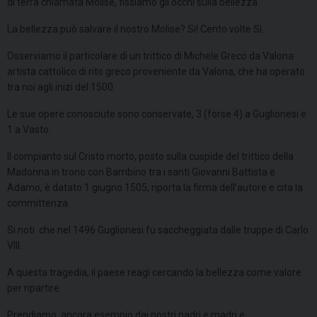
di terra chiamata Molise, fissiamo gli occhi sulla bellezza.
La bellezza può salvare il nostro Molise? Si! Cento volte Sì.
Osserviamo il particolare di un trittico di Michele Greco da Valona
artista cattolico di rito greco proveniente da Valona, che ha operato
tra noi agli inizi del 1500.
Le sue opere conosciute sono conservate, 3 (forse 4) a Guglionesi e
1 a Vasto.
Il compianto sul Cristo morto, posto sulla cuspide del trittico della
Madonna in trono con Bambino tra i santi Giovanni Battista e
Adamo, è datato 1 giugno 1505, riporta la firma dell’autore e cita la
committenza.
Si noti che nel 1496 Guglionesi fu saccheggiata dalle truppe di Carlo
VIII.
A questa tragedia, il paese reagì cercando la bellezza come valore
per ripartire.
Prendiamo ancora esempio dai nostri padri e madri e