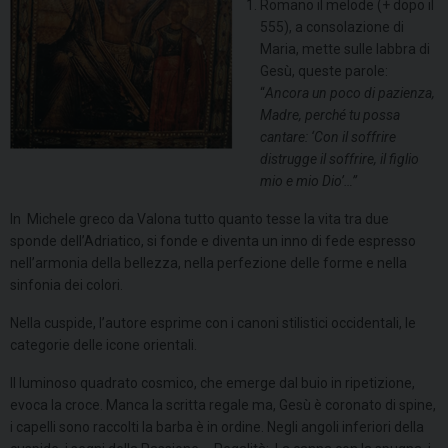
Romano il melode (+ dopo il
555), a consolazione di
Maria, mette sulle labbra di
Gesù, queste parole:
“
Ancora un poco di pazienza,
Madre, perché tu possa
cantare: ‘Con il soffrire
distrugge il soffrire, il figlio
mio e mio Dio’…”
In Michele greco da Valona tutto quanto tesse la vita tra due
sponde dell’Adriatico, si fonde e diventa un inno di fede espresso
nell’armonia della bellezza, nella perfezione delle forme e nella
sinfonia dei colori.
Nella cuspide, l’autore esprime con i canoni stilistici occidentali, le
categorie delle icone orientali.
Il luminoso quadrato cosmico, che emerge dal buio in ripetizione,
evoca la croce. Manca la scritta regale ma, Gesù è coronato di spine,
i capelli sono raccolti la barba è in ordine. Negli angoli inferiori della