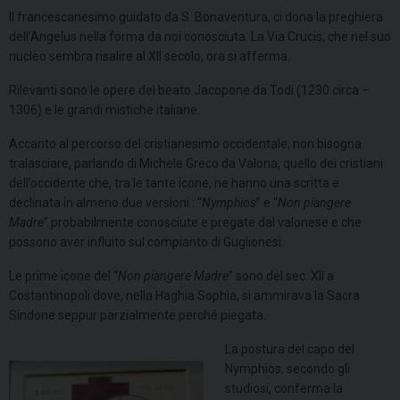
Il francescanesimo guidato da S. Bonaventura, ci dona la preghiera
dell’Angelus nella forma da noi conosciuta. La Via Crucis, che nel suo
nucleo sembra risalire al XII secolo, ora si afferma.
Rilevanti sono le opere del beato Jacopone da Todi (1230 circa –
1306) e le grandi mistiche italiane.
Accanto al percorso del cristianesimo occidentale, non bisogna
tralasciare, parlando di Michele Greco da Valona, quello dei cristiani
dell’occidente che, tra le tante icone, ne hanno una scritta e
declinata in almeno due versioni : “
Nymphios
” e “
Non piangere
Madre
” probabilmente conosciute e pregate dal valonese e che
possono aver influito sul compianto di Guglionesi.
Le prime icone del “
Non piangere Madre
” sono del sec. XII a
Costantinopoli dove, nella Haghia Sophia, si ammirava la Sacra
Sindone seppur parzialmente perché piegata.
La postura del capo del
Nymphios, secondo gli
studiosi, conferma la