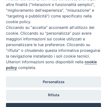
b
e
e
a
s
g
l
t
altre finalità ("interazioni e funzionalità semplici",
o
r
d
d
A
r
"miglioramento dell'esperienza", "misurazione" e
«
Solidarietà dalla diocesi di
Santa Croce di Magliano in
o
e
I
s
p
a
"targeting e pubblicità") come specificato nella
Termoli-Larino alle
preghiera: atto di affidamento
cookie policy.
k
s
n
p
m
popolazioni della Croazia
a Sant’Antonio
»
Cliccando su "accetta" acconsenti all'utilizzo dei
t
colpite dal terremoto: raccolti
cookie. Cliccando su "personalizza" puoi avere
quasi 6mila euro con offerte
maggiori informazioni sui cookie utilizzati e
ricevute. Il vescovo De Luca
personalizzare le tue preferenze. Cliccando su
ringrazia tutti
"rifiuta" o chiudendo questa informativa proseguirai
la navigazione installando i soli cookie tecnici.
Ulteriori informazioni sono disponibili nella
cookie
policy
completa.
Diocesi di Termoli-Larino
Personalizza
Piazza Sant'Antonio, 6
86039 Termoli (CB)
Rifiuta
Curia Vescovile
Piazza Sant'Antonio, 6
86039 Termoli- Campobasso (CB)