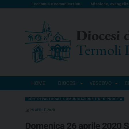
S
Economia e comunicazioni
Missione, evangeliz
k
i
p
Diocesi 
t
o
Termoli 
c
o
n
t
e
n
HOME
DIOCESI
VESCOVO
C
t
CENTRI PASTORALI
,
COMUNICAZIONE E RECIPROCITÀ
25 APRILE 2020
Domenica 26 aprile 2020 S