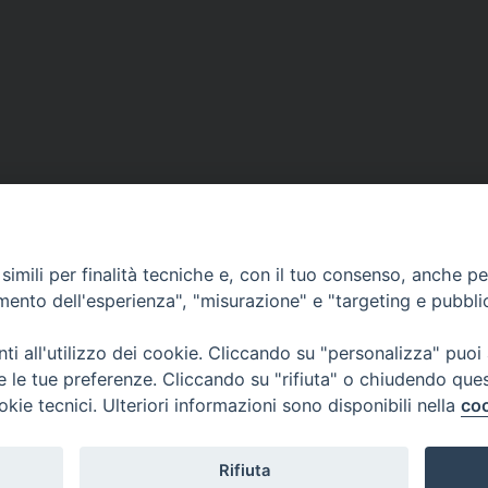
 del coronavirus. Articolo di
30 aprile, il giorno dei ca
imili per finalità tecniche e, con il tuo consenso, anche per 
amento dell'esperienza", "misurazione" e "targeting e pubbli
i all'utilizzo dei cookie. Cliccando su "personalizza" puoi
re le tue preferenze. Cliccando su "rifiuta" o chiudendo que
okie tecnici. Ulteriori informazioni sono disponibili nella
coo
Curia Vescovile
ermoli-Larino
Piazza Sant'Antonio, 6
ant'Antonio, 6
86039 Termoli- Campo
9 Termoli (CB)
Tel: 0875 707148
Rifiuta
Mail: curia@termolilarin