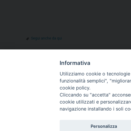
Segui anche da qui
Informativa
«
L’esempio di Sant’Alfonso de’ Liguori nella carestia
Utilizziamo cookie o tecnologie s
don Mario Colavita sull’Osservatore Romano
funzionalità semplici", "miglior
cookie policy.
Cliccando su "accetta" acconsent
cookie utilizzati e personalizza
navigazione installando i soli co
Diocesi di T
Piazza S
8603
Personalizza