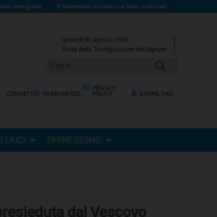
na integrale
Patrimonio artistico e beni culturali
giovedì 06 agosto 2026
Festa della Trasfigurazione del Signore
Cerca
PRIVACY
CONTATTI
ORARI MESSE
POLICY
DOWNLOAD
 LAICI
OPERE SEGNO
presieduta dal Vescovo