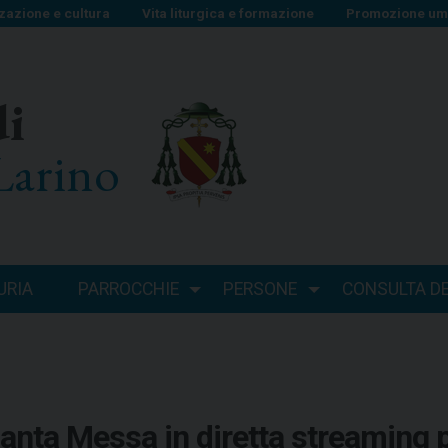
zazione e cultura
Vita liturgica e formazione
Promozione uma
di
Larino
URIA
PARROCCHIE
PERSONE
CONSULTA DEI
anta Messa in diretta streaming 