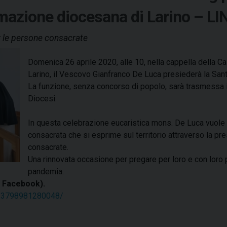
rmazione diocesana di Larino – LI
er le persone consacrate
Domenica 26 aprile 2020, alle 10, nella cappella della C
Larino, il Vescovo Gianfranco De Luca presiederà la Sa
La funzione, senza concorso di popolo, sarà trasmessa in
Diocesi.
In questa celebrazione eucaristica mons. De Luca vuole e
consacrata che si esprime sul territorio attraverso la pr
consacrate.
Una rinnovata occasione per pregare per loro e con loro p
pandemia.
a Facebook).
233798981280048/