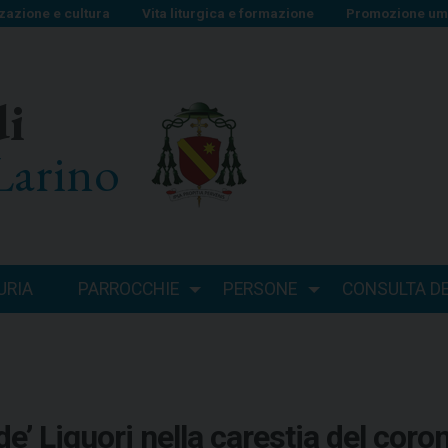
zazione e cultura
Vita liturgica e formazione
Promozione uma
di
Larino
URIA
PARROCCHIE
PERSONE
CONSULTA DEI
e’ Liguori nella carestia del coron