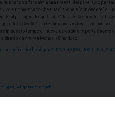
tive, riuscendo a far calmierare i prezzi del pane, solo per 
vivo e riconosciuto che riuscì anche a “convincere” gli usur
gato al principio di equità che “durante la carestia lottava c
gi, a tutti i livelli. “Una testimonianza di vera vicinanza 
ere in questo tempo di ‘nuova carestia’ che porta il nome d
, diretto da Andrea Monda, all’indirizzo
romano/pdfreader.html/quo/2020/04/QUO_2020_094_2604
 de Liguori
,
Sviluppo umano integrale
Domenica 26 aprile 2020 Santa