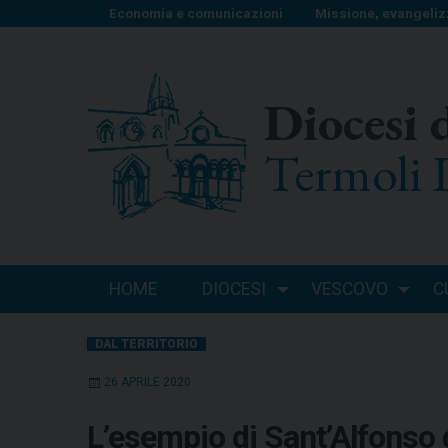
S
Economia e comunicazioni
Missione, evangeliz
k
i
p
Diocesi 
t
o
Termoli 
c
o
n
t
e
n
HOME
DIOCESI
VESCOVO
C
t
DAL TERRITORIO
26 APRILE 2020
L’esempio di Sant’Alfonso d