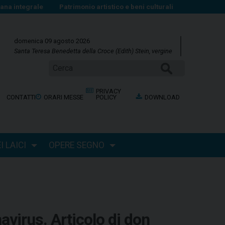
na integrale
Patrimonio artistico e beni culturali
domenica 09 agosto 2026
Santa Teresa Benedetta della Croce (Edith) Stein, vergine
Cerca
PRIVACY
CONTATTI
ORARI MESSE
POLICY
DOWNLOAD
 LAICI
OPERE SEGNO
avirus. Articolo di don