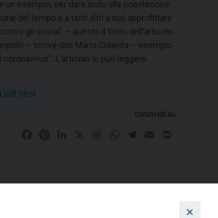
fare un esempio, per dare aiuto alla popolazione
ai del tempo e a tanti altri a non approfittare
ontro gli usurai” – questo il titolo dell’articolo
al popolo – scrive don Mario Colavita – esempio
i coronavirus”. L’articolo si può leggere
.pdf.html
condividi su
F
P
L
X
T
W
T
E
P
a
i
i
h
h
e
m
r
c
n
n
r
a
l
a
i
e
t
k
e
t
e
i
n
b
e
e
a
s
g
l
t
o
r
d
d
A
r
 Messa in diretta streaming presieduta dal Vescovo
o
e
I
s
p
a