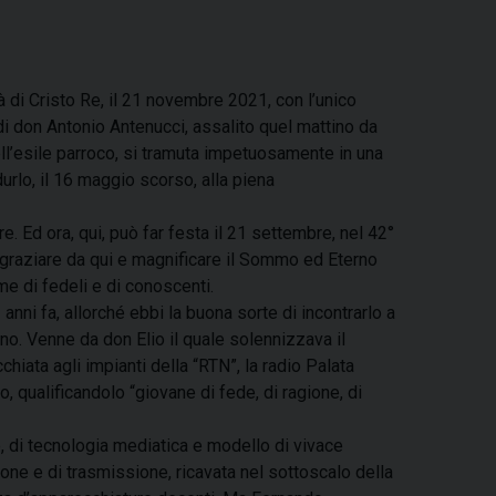
 di Cristo Re, il 21 novembre 2021, con l’unico
i don Antonio Antenucci, assalito quel mattino da
ll’esile parroco, si tramuta impetuosamente in una
urlo, il 16 maggio scorso, alla piena
 Ed ora, qui, può far festa il 21 settembre, nel 42°
ngraziare da qui e magnificare il Sommo ed Eterno
me di fedeli e di conoscenti.
nni fa, allorché ebbi la buona sorte di incontrarlo a
no. Venne da don Elio il quale solennizzava il
iata agli impianti della “RTN”, la radio Palata
to, qualificandolo “giovane di fede, di ragione, di
, di tecnologia mediatica e modello di vivace
ione e di trasmissione, ricavata nel sottoscalo della