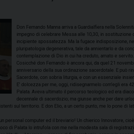
Don Fernando Manna arriva a Guardialfiera nella Solennità
impegno di celebrare Messa alle 10,30, in sostituzione d
incipiente spossatezza. Ma la fugace indisposizione, ne
pluripatologia degenerativa, tale da annientarlo e da cond
contemplazione di Dio in cui ha creduto, amato e servito.
Cosicché don Fernando è ancora qui, da quel 21 novembre.
anniversario della sua ordinazione sacerdotale. E può ri
Sacerdote, con sobria liturgia, e con un essenziale insie
E’ dolcezza per me, oggi, ridisegnarmelo com’egli era 42 a
Palata. Aveva ultimato il percorso teologico ed era diaco
decennale di sacerdozio; ma giunse anche per dare un’occh
tenti sul territorio. E don Elio, a un certo punto, me lo pone di la
n personal computer ed il breviario! Un chierico Innovatore, cioè
rroco di Palata lo intrufola con me nella modesta sala di registraz