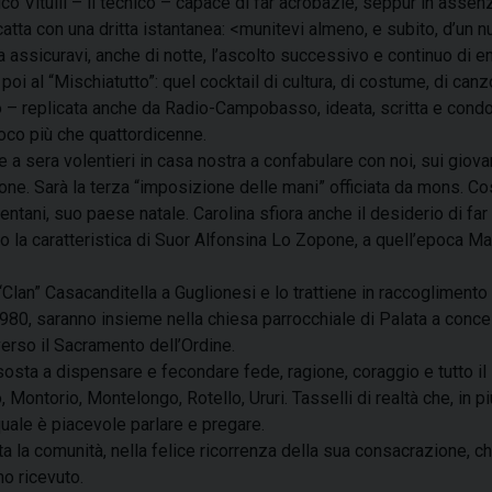
co Vitulli – il tecnico – capace di far acrobazie, seppur in asse
tta con una dritta istantanea: <munitevi almeno, e subito, d’un 
assicuravi, anche di notte, l’ascolto successivo e continuo di ent
poi al “Mischiatutto”: quel cocktail di cultura, di costume, di can
co – replicata anche da Radio-Campobasso, ideata, scritta e condot
 poco più che quattordicenne.
 a sera volentieri in casa nostra a confabulare con noi, sui giovan
ione. Sarà la terza “imposizione delle mani” officiata da mons. 
tani, suo paese natale. Carolina sfiora anche il desiderio di far
 la caratteristica di Suor Alfonsina Lo Zopone, a quell’epoca Ma
Clan” Casacanditella a Guglionesi e lo trattiene in raccogliment
 1980, saranno insieme nella chiesa parrocchiale di Palata a conce
verso il Sacramento dell’Ordine.
 sosta a dispensare e fecondare fede, ragione, coraggio e tutto il
, Montorio, Montelongo, Rotello, Ururi. Tasselli di realtà che, in 
quale è piacevole parlare e pregare.
 tutta la comunità, nella felice ricorrenza della sua consacrazione,
no ricevuto.