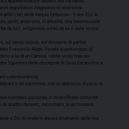
nza d’apparecchiature decenti. Ma Fernando,
nuovo registratore magnetico di inversione
rambi i lati della stessa fettuccia>. E don Elio lo
zoni, sport, umorismo, di attualità. Una trasmissione
ta da lui (…volgendosi a me) da lui e dalla vocina
i, sui campi scuola, sul desiderio di partire
Cosmo Francesco Ruppi, fissata al pomeriggio di
 dono a lui di un Camice, <della veste bianca>
dre Superiora delle discepole di Gesù Eucaristico a
o ed estemporaneità.
lebrare e ad esprimere, con un abbraccio di pace, la
 suo ministero pastorale in diversificate comunità
più di quattro decenni, raccontano, in un mosaico
 chiede a Dio di renderlo ancora strumento della sua