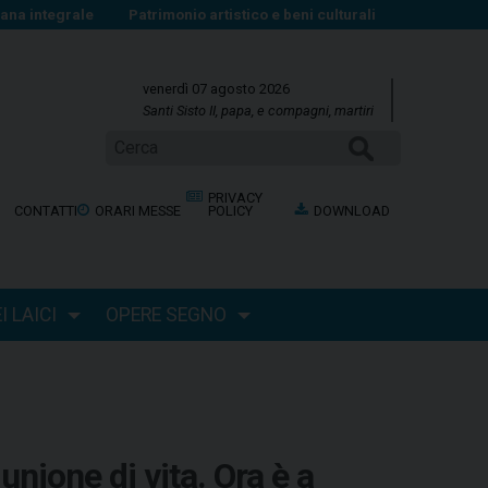
na integrale
Patrimonio artistico e beni culturali
venerdì 07 agosto 2026
Santi Sisto II, papa, e compagni, martiri
Cerca
PRIVACY
CONTATTI
ORARI MESSE
POLICY
DOWNLOAD
 LAICI
OPERE SEGNO
nione di vita. Ora è a