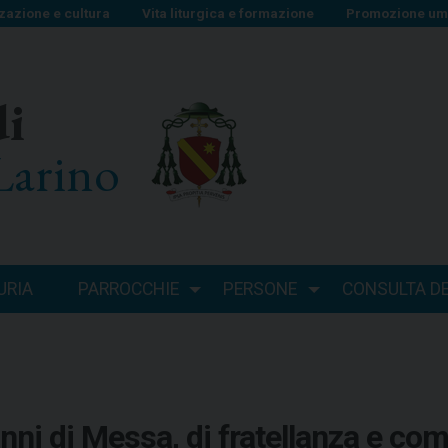
zazione e cultura
Vita liturgica e formazione
Promozione uma
di
Larino
URIA
PARROCCHIE
PERSONE
CONSULTA DEI
i di Messa, di fratellanza e comu