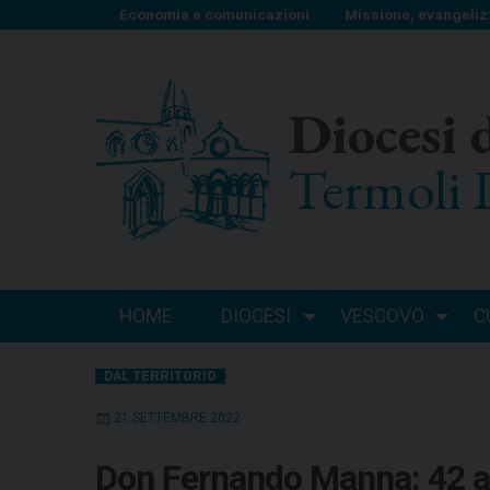
S
Economia e comunicazioni
Missione, evangeliz
k
i
p
Diocesi 
t
o
Termoli 
c
o
n
t
e
n
HOME
DIOCESI
VESCOVO
C
t
DAL TERRITORIO
21 SETTEMBRE 2022
Don Fernando Manna: 42 ann