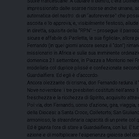
Suore francescane. A cablare lì dentro, c’era Domeni
impressionato dalle scarse risorse anche umane, sca
automatica del nastro: di un “autoreverse” che possa 
ascolta e lo approva; e, visibilmente festoso, allude 
in diretta, squisita della “RPN” – prosegue il parro
sicura e affabile di Paoletta, la sua figliola>, allora
Fernando (in quei giorni ancora senza il “don”) rimane
missionario in Africa e sulla sua imminente ordinaz
domenica 21 settembre, in Piazza a Montorio nei Fren
modellata col duplice plissé e confezionata secondo
Guardialfiera. Ed egli è d’accordo.
Ancora olezzante di crisma, don Fernando raduna il “
Nove novembre: i tre presbiteri costituiti nell’anno
freschezza e la ricchezza di Spirito, acquisito attra
Poi via, don Fernando, uomo d’azione, gira, viaggia,
della Diocesi: a Santa Croce, Colletorto, San Giuliano
armonioso, la straordinaria capacità di un prete col 
Ed è giunta l’ora di stare a Guardialfiera, con lui. E
azione e di moltiplicare l’esperienza gioiosa del do