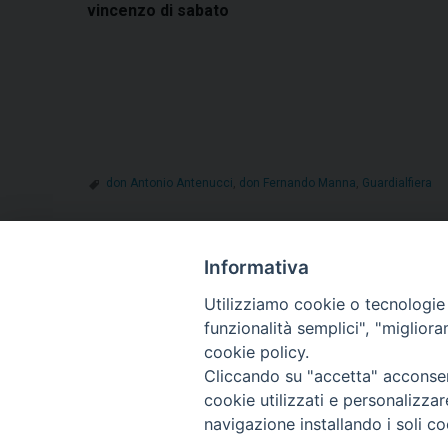
vincenzo di sabato
don Antonio Antenucci
,
don Fernando Manna
,
Guardialfiera
Informativa
«
Mons. De Luca: “Un cammino di speranza, per una c
Utilizziamo cookie o tecnologie s
protagonisti”
funzionalità semplici", "miglior
cookie policy.
Cliccando su "accetta" acconsent
cookie utilizzati e personalizza
navigazione installando i soli co
Diocesi di T