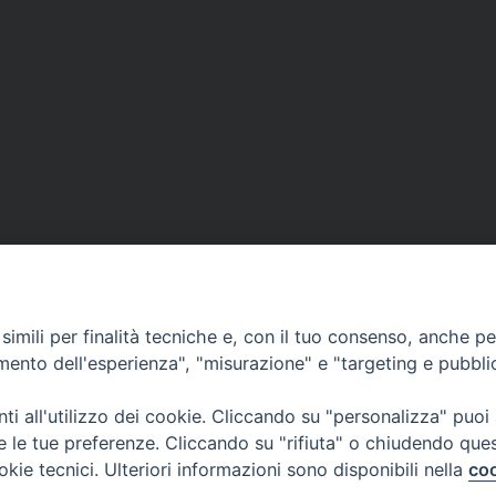
rescita sostenibile coi giovani
Il corpo di Santa Leonzia a S
imili per finalità tecniche e, con il tuo consenso, anche per 
amento dell'esperienza", "misurazione" e "targeting e pubbli
i all'utilizzo dei cookie. Cliccando su "personalizza" puoi
re le tue preferenze. Cliccando su "rifiuta" o chiudendo que
okie tecnici. Ulteriori informazioni sono disponibili nella
coo
Curia Vescovile
ermoli-Larino
Piazza Sant'Antonio, 6