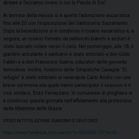
abitare e facciamo vivere in noi la Parola di Dio”.
Al termine della messa si è aperta l’adorazione eucaristica
fino alle 20 con l’esposizione del Santissimo Sacramento.
Dopo la benedizione si è condiviso il rosario eucaristico e, a
seguire, un rosario formato da palloncini bianchi e azzurri è
stato lasciato volare verso il cielo. Nel pomeriggio, alle 18, il
giardino antistante il santuario è stato intitolato a don Gildo
Fabbri e a don Francesco Guerra, educatori della gioventù
termolese. Inoltre, l’oratorio delle Simpatiche Canaglie “El
refugio” è stato intitolato al venerabile Carlo Acutis con una
breve cerimonia alla quale hanno partecipato il vescovo e il
vice sindaco, Enzo Ferrazzano. In comunione di preghiera si
è condiviso questa giornata nell’affidamento alla protezione
della Madonna delle Grazie.
VIDEO INTITOLAZIONE GIARDINO E ORATORIO
https://www.facebook.com/watch/?v=306593113716616