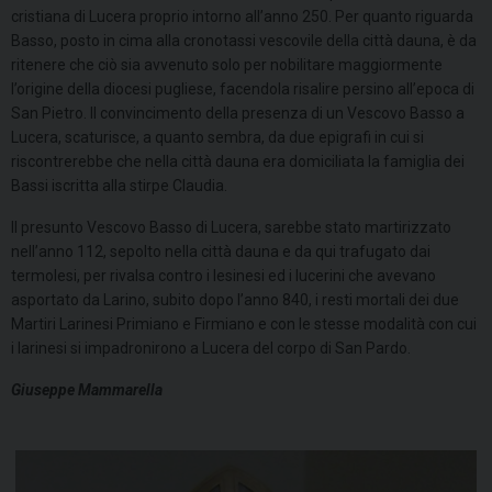
cristiana di Lucera proprio intorno all’anno 250. Per quanto riguarda
Basso, posto in cima alla cronotassi vescovile della città dauna, è da
ritenere che ciò sia avvenuto solo per nobilitare maggiormente
l’origine della diocesi pugliese, facendola risalire persino all’epoca di
San Pietro. Il convincimento della presenza di un Vescovo Basso a
Lucera, scaturisce, a quanto sembra, da due epigrafi in cui si
riscontrerebbe che nella città dauna era domiciliata la famiglia dei
Bassi iscritta alla stirpe Claudia.
Il presunto Vescovo Basso di Lucera, sarebbe stato martirizzato
nell’anno 112, sepolto nella città dauna e da qui trafugato dai
termolesi, per rivalsa contro i lesinesi ed i lucerini che avevano
asportato da Larino, subito dopo l’anno 840, i resti mortali dei due
Martiri Larinesi Primiano e Firmiano e con le stesse modalità con cui
i larinesi si impadronirono a Lucera del corpo di San Pardo.
Giuseppe Mammarella