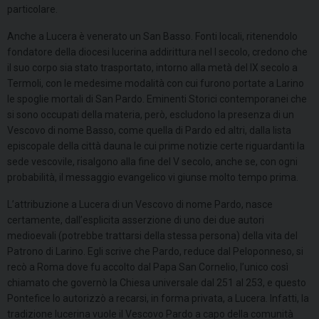
particolare.
Anche a Lucera è venerato un San Basso. Fonti locali, ritenendolo
fondatore della diocesi lucerina addirittura nel I secolo, credono che
il suo corpo sia stato trasportato, intorno alla metà del IX secolo a
Termoli, con le medesime modalità con cui furono portate a Larino
le spoglie mortali di San Pardo. Eminenti Storici contemporanei che
si sono occupati della materia, però, escludono la presenza di un
Vescovo di nome Basso, come quella di Pardo ed altri, dalla lista
episcopale della città dauna le cui prime notizie certe riguardanti la
sede vescovile, risalgono alla fine del V secolo, anche se, con ogni
probabilità, il messaggio evangelico vi giunse molto tempo prima.
L’attribuzione a Lucera di un Vescovo di nome Pardo, nasce
certamente, dall’esplicita asserzione di uno dei due autori
medioevali (potrebbe trattarsi della stessa persona) della vita del
Patrono di Larino. Egli scrive che Pardo, reduce dal Peloponneso, si
recò a Roma dove fu accolto dal Papa San Cornelio, l’unico così
chiamato che governò la Chiesa universale dal 251 al 253, e questo
Pontefice lo autorizzò a recarsi, in forma privata, a Lucera. Infatti, la
tradizione lucerina vuole il Vescovo Pardo a capo della comunità