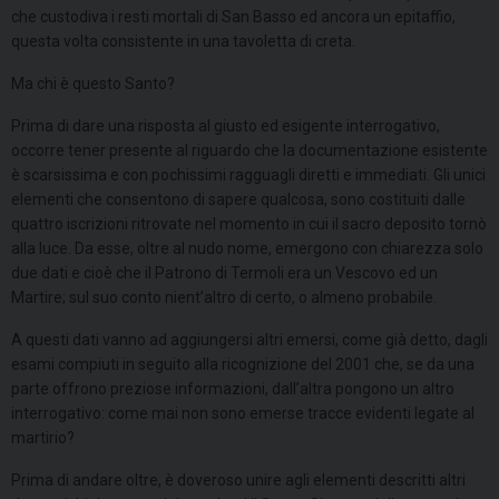
che custodiva i resti mortali di San Basso ed ancora un epitaffio,
questa volta consistente in una tavoletta di creta.
Ma chi è questo Santo?
Prima di dare una risposta al giusto ed esigente interrogativo,
occorre tener presente al riguardo che la documentazione esistente
è scarsissima e con pochissimi ragguagli diretti e immediati. Gli unici
elementi che consentono di sapere qualcosa, sono costituiti dalle
quattro iscrizioni ritrovate nel momento in cui il sacro deposito tornò
alla luce. Da esse, oltre al nudo nome, emergono con chiarezza solo
due dati e cioè che il Patrono di Termoli era un Vescovo ed un
Martire; sul suo conto nient’altro di certo, o almeno probabile.
A questi dati vanno ad aggiungersi altri emersi, come già detto, dagli
esami compiuti in seguito alla ricognizione del 2001 che, se da una
parte offrono preziose informazioni, dall’altra pongono un altro
interrogativo: come mai non sono emerse tracce evidenti legate al
martirio?
Prima di andare oltre, è doveroso unire agli elementi descritti altri