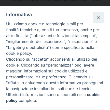
Informativa
condividi su
Utilizziamo cookie o tecnologie simili per
F
P
L
X
T
W
T
E
P
finalità tecniche e, con il tuo consenso, anche per
a
i
i
h
h
e
m
r
altre finalità ("interazioni e funzionalità semplici",
c
n
n
r
a
l
a
i
"miglioramento dell'esperienza", "misurazione" e
"targeting e pubblicità") come specificato nella
e
t
k
e
t
e
i
n
cookie policy.
b
e
e
a
s
g
l
t
Cliccando su "accetta" acconsenti all'utilizzo dei
o
r
d
d
A
r
«
Sponde [e Corrispondenze]:
I Vangeli apocrifi sulla
cookie. Cliccando su "personalizza" puoi avere
dal 9 luglio al 20 agosto la
Resurrezione, don Mario
o
e
I
s
p
a
maggiori informazioni sui cookie utilizzati e
15esima mostra diocesana a
Colavita presenta il nuovo
k
s
n
p
m
personalizzare le tue preferenze. Cliccando su
Termoli
libro
»
t
"rifiuta" o chiudendo questa informativa proseguirai
la navigazione installando i soli cookie tecnici.
Ulteriori informazioni sono disponibili nella
cookie
policy
completa.