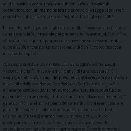
quell’occasione venne realizzato un moderno e funzionale
contenitore, con all’interno un lettino di vetro che regge i sacri resti
mortali tornati alla venerazione dei fedeli il 15 luglio del 2001.
Il sacro deposito, quando giunse a Termoli, fu occultato in un luogo
sotterraneo della cattedrale per preservarlo da eventuali furti, allora
abbastanza frequenti, proprio come avvenne successivamente,
dopo il 1239, anche per i preziosi avanzi di San Timoteo nascosti
nella parte opposta.
Allo scopo di sistemare il nuovo altare maggiore del tempio, il
Vescovo mons. Tomaso Giannelli pensò di far abbassare, il 31
dicembre del 1760, il piano del presbiterio, attraverso la demolizione
della volta della cosiddetta “grotticella di San Basso” e di quella
adiacente visibile soltanto attraverso una finestrella dove furono
rinvenute le prime due lapidi di marmo bianco. Il giorno seguente, 1°
gennaio 1761, si eliminò il piano del camerino in cui erano poste le
prime due epigrafi e subito si notò, nell’ambiente sottostante,
un’urna anch’essa di marmo bianco, motivo per cui i lavori
proseguirono al fine di riportare in superficie quel pesante
contenitore, con una terza iscrizione incisa sulla parte superiore,