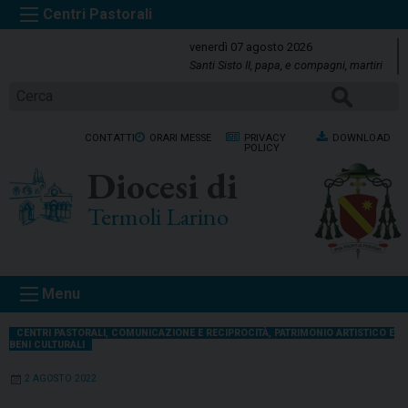
S
k
venerdì 07 agosto 2026
i
Santi Sisto II, papa, e compagni, martiri
p
Cerca
t
o
CONTATTI
ORARI MESSE
PRIVACY
DOWNLOAD
c
POLICY
o
Diocesi di
n
t
Termoli Larino
e
n
t
Menu
CENTRI PASTORALI
,
COMUNICAZIONE E RECIPROCITÀ
,
PATRIMONIO ARTISTICO E
BENI CULTURALI
2 AGOSTO 2022