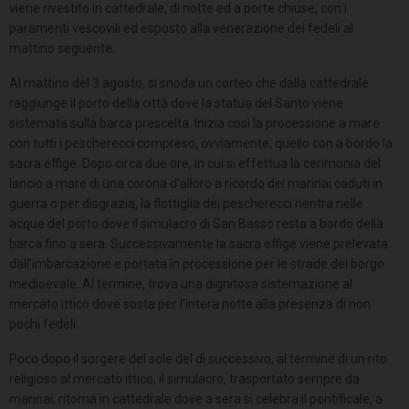
viene rivestito in cattedrale, di notte ed a porte chiuse, con i
paramenti vescovili ed esposto alla venerazione dei fedeli al
mattino seguente.
Al mattino del 3 agosto, si snoda un corteo che dalla cattedrale
raggiunge il porto della città dove la statua del Santo viene
sistemata sulla barca prescelta. Inizia così la processione a mare
con tutti i pescherecci compreso, ovviamente, quello con a bordo la
sacra effige. Dopo circa due ore, in cui si effettua la cerimonia del
lancio a mare di una corona d’alloro a ricordo dei marinai caduti in
guerra o per disgrazia, la flottiglia dei pescherecci rientra nelle
acque del porto dove il simulacro di San Basso resta a bordo della
barca fino a sera. Successivamente la sacra effige viene prelevata
dall’imbarcazione e portata in processione per le strade del borgo
medioevale. Al termine, trova una dignitosa sistemazione al
mercato ittico dove sosta per l’intera notte alla presenza di non
pochi fedeli.
Poco dopo il sorgere del sole del dì successivo, al termine di un rito
religioso al mercato ittico, il simulacro, trasportato sempre da
marinai, ritorna in cattedrale dove a sera si celebra il pontificale, a