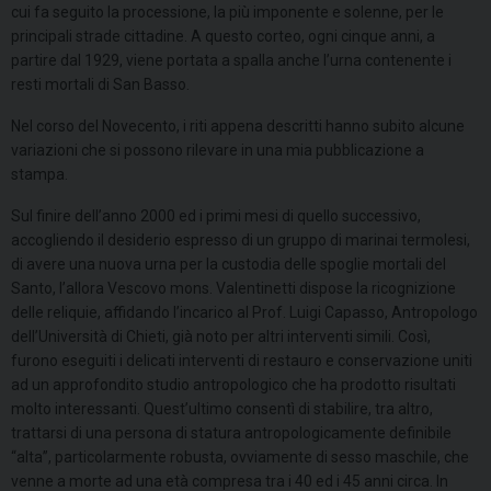
cui fa seguito la processione, la più imponente e solenne, per le
principali strade cittadine. A questo corteo, ogni cinque anni, a
partire dal 1929, viene portata a spalla anche l’urna contenente i
resti mortali di San Basso.
Nel corso del Novecento, i riti appena descritti hanno subito alcune
variazioni che si possono rilevare in una mia pubblicazione a
stampa.
Sul finire dell’anno 2000 ed i primi mesi di quello successivo,
accogliendo il desiderio espresso di un gruppo di marinai termolesi,
di avere una nuova urna per la custodia delle spoglie mortali del
Santo, l’allora Vescovo mons. Valentinetti dispose la ricognizione
delle reliquie, affidando l’incarico al Prof. Luigi Capasso, Antropologo
dell’Università di Chieti, già noto per altri interventi simili. Così,
furono eseguiti i delicati interventi di restauro e conservazione uniti
ad un approfondito studio antropologico che ha prodotto risultati
molto interessanti. Quest’ultimo consentì di stabilire, tra altro,
trattarsi di una persona di statura antropologicamente definibile
“alta”, particolarmente robusta, ovviamente di sesso maschile, che
venne a morte ad una età compresa tra i 40 ed i 45 anni circa. In