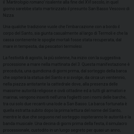
il
‘Martirologio romano’
risalente alla fine del XVI secolo, in quel
giorno sarebbe stato martirizzato il presunto San Basso Vescovo di
Nizza.
Una qualche tradizione vuole che l’imbarcazione con a bordo il
corpo del Santo, sia giunta casualmente al largo di Termoli e che la
cassa contenente le spoglie mortali fosse stata recuperata, dal
mare in tempesta, dai pescatori termolesi.
La festività di agosto, la più solenne, ha inizio con la suggestiva
processione a mare nella mattinata del 3. Questa manifestazione è
preceduta, una quindicina di giorni prima, dal sorteggio della barca
che ospiterà la statua del Santo e si svolge, da circa un ventennio,
nella piazza antistante la cattedrale dove, alla presenza delle
massime autorità religiose e civili cittadine ed a tutti gli armatori e
marinai, vengono inseriti nell’urna foglietti con i nomi delle barche,
tra cui solo due recanti una lode a San Basso. La barca fortunata è
quella estratta subito dopo la prima lettura del nome del Santo,
mentre le due che seguono nel sorteggio ospiteranno le autorità e la
banda musicale. Una decina di giorni prima della festa, il simulacro
processionale, custodito in un luogo segreto per quasi un anno,