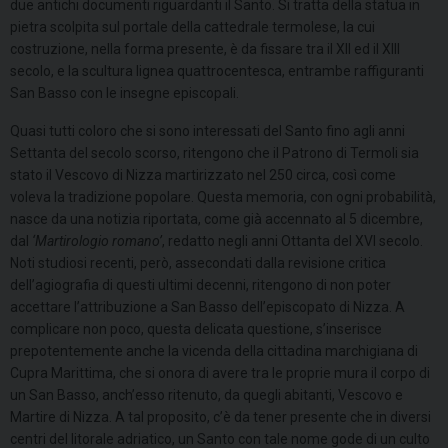
due antichi documenti riguardanti il Santo. Si tratta della statua in
pietra scolpita sul portale della cattedrale termolese, la cui
costruzione, nella forma presente, è da fissare tra il XII ed il XIII
secolo, e la scultura lignea quattrocentesca, entrambe raffiguranti
San Basso con le insegne episcopali.
Quasi tutti coloro che si sono interessati del Santo fino agli anni
Settanta del secolo scorso, ritengono che il Patrono di Termoli sia
stato il Vescovo di Nizza martirizzato nel 250 circa, così come
voleva la tradizione popolare. Questa memoria, con ogni probabilità,
nasce da una notizia riportata, come già accennato al 5 dicembre,
dal
‘Martirologio romano’
, redatto negli anni Ottanta del XVI secolo.
Noti studiosi recenti, però, assecondati dalla revisione critica
dell’agiografia di questi ultimi decenni, ritengono di non poter
accettare l’attribuzione a San Basso dell’episcopato di Nizza. A
complicare non poco, questa delicata questione, s’inserisce
prepotentemente anche la vicenda della cittadina marchigiana di
Cupra Marittima, che si onora di avere tra le proprie mura il corpo di
un San Basso, anch’esso ritenuto, da quegli abitanti, Vescovo e
Martire di Nizza. A tal proposito, c’è da tener presente che in diversi
centri del litorale adriatico, un Santo con tale nome gode di un culto