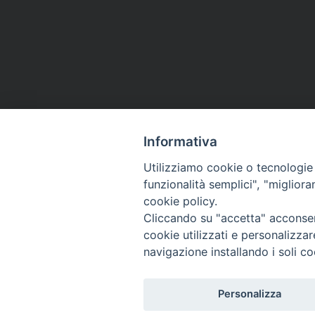
Informativa
«
Giubileo di San Leo a San Martino in Pensilis, il 
Utilizziamo cookie o tecnologie s
lettera pastorale “Signore, insegnaci ad amare”
funzionalità semplici", "miglior
cookie policy.
Cliccando su "accetta" acconsent
cookie utilizzati e personalizza
navigazione installando i soli co
Diocesi di T
Piazza S
8603
Personalizza