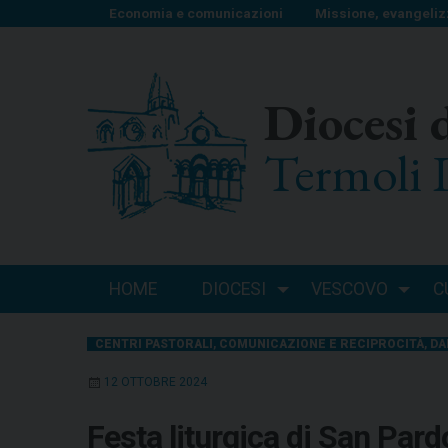
S
Economia e comunicazioni
Missione, evangeliz
k
i
p
Diocesi 
t
o
Termoli 
c
o
n
t
e
n
HOME
DIOCESI
VESCOVO
C
t
CENTRI PASTORALI
,
COMUNICAZIONE E RECIPROCITÀ
,
DA
12 OTTOBRE 2024
Festa liturgica di San Par