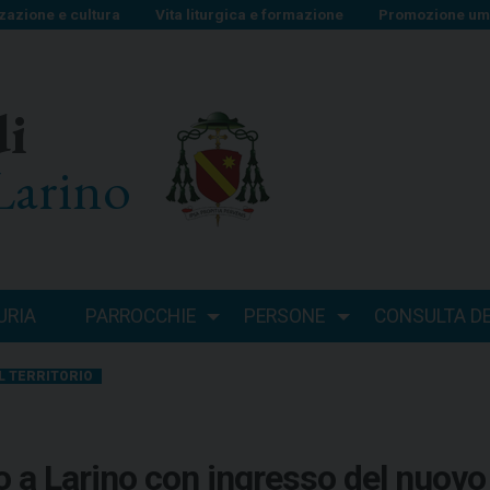
zazione e cultura
Vita liturgica e formazione
Promozione uma
di
Larino
URIA
PARROCCHIE
PERSONE
CONSULTA DEI
L TERRITORIO
do a Larino con ingresso del nuovo