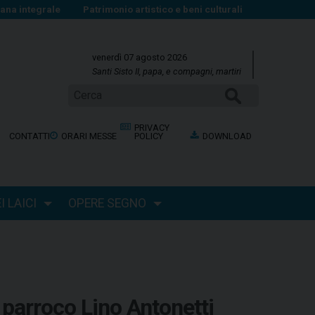
na integrale
Patrimonio artistico e beni culturali
venerdì 07 agosto 2026
Santi Sisto II, papa, e compagni, martiri
Cerca
PRIVACY
CONTATTI
ORARI MESSE
POLICY
DOWNLOAD
 LAICI
OPERE SEGNO
 parroco Lino Antonetti