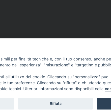
vescovo Gianfranco consegna la
Giornata di f
imili per finalità tecniche e, con il tuo consenso, anche per 
amento dell'esperienza", "misurazione" e "targeting e pubbli
i all'utilizzo dei cookie. Cliccando su "personalizza" puoi
re le tue preferenze. Cliccando su "rifiuta" o chiudendo que
okie tecnici. Ulteriori informazioni sono disponibili nella
coo
Curia Vescovile
ermoli-Larino
Piazza Sant'Antonio, 6
ant'Antonio, 6
86039 Termoli- Campo
9 Termoli (CB)
Tel: 0875 707148
Rifiuta
Mail: curia@termolilarin