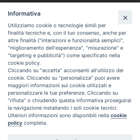
condividi su
Informativa
F
P
L
X
T
W
T
E
P
Utilizziamo cookie o tecnologie simili per
finalità tecniche e, con il tuo consenso, anche per
a
i
i
h
h
e
m
r
altre finalità ("interazioni e funzionalità semplici",
c
n
n
r
a
l
a
i
pastorale familiare
"miglioramento dell'esperienza", "misurazione" e
e
t
k
e
t
e
i
n
"targeting e pubblicità") come specificato nella
b
e
e
a
s
g
l
t
cookie policy.
o
r
d
d
A
r
Cliccando su "accetta" acconsenti all'utilizzo dei
«
Centro di aiuto allo studio
Vasilij Grossman. La forza
o
e
I
s
p
a
cookie. Cliccando su "personalizza" puoi avere
“Mano nella mano”, bilancio
dell’umano nell’uomo”: XIX
maggiori informazioni sui cookie utilizzati e
k
s
n
p
m
positivo a Termoli
mostra diocesana a Termoli –
personalizzare le tue preferenze. Cliccando su
t
FOTO e VIDEO
»
"rifiuta" o chiudendo questa informativa proseguirai
la navigazione installando i soli cookie tecnici.
Ulteriori informazioni sono disponibili nella
cookie
policy
completa.
Diocesi di Termoli-Larino