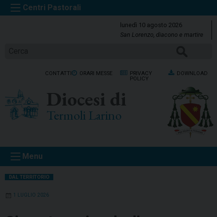
S
k
lunedì 10 agosto 2026
i
San Lorenzo, diacono e martire
p
Cerca
t
o
CONTATTI
ORARI MESSE
PRIVACY
DOWNLOAD
c
POLICY
o
Diocesi di
n
t
Termoli Larino
e
n
t
Menu
DAL TERRITORIO
1 LUGLIO 2026