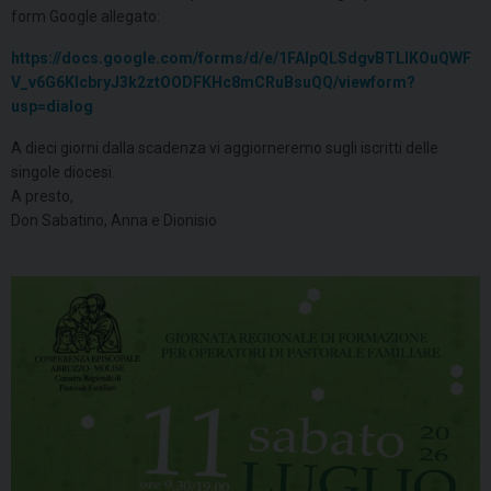
form Google allegato:
https://docs.google.com/forms/d/e/1FAIpQLSdgvBTLlKOuQWF
V_v6G6KIcbryJ3k2ztOODFKHc8mCRuBsuQQ/viewform?
usp=dialog
A dieci giorni dalla scadenza vi aggiorneremo sugli iscritti delle
singole diocesi.
A presto,
Don Sabatino, Anna e Dionisio