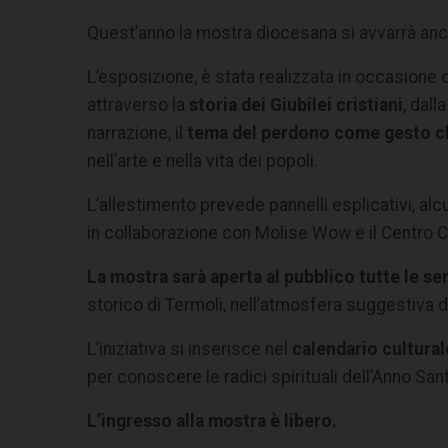
Quest’anno la mostra diocesana si avvarrà anch
L’esposizione, è stata realizzata in occasione d
attraverso la
storia dei Giubilei cristiani
, dall
narrazione, il
tema del perdono come gesto c
nell’arte e nella vita dei popoli.
L’allestimento prevede pannelli esplicativi, alcu
in collaborazione con Molise Wow e il Centro Cul
La mostra sarà aperta al pubblico tutte le ser
storico di Termoli, nell’atmosfera suggestiva 
L’iniziativa si inserisce nel
calendario cultura
per conoscere le radici spirituali dell’Anno Sant
L’ingresso alla mostra è libero.