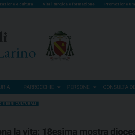
zazione e cultura
Vita liturgica e formazione
Promozione uma
di
Larino
URIA
PARROCCHIE
PERSONE
CONSULTA DEI
 E BENI CULTURALI
dona la vita: 18esima mostra dioc