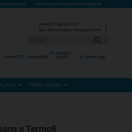
na integrale
Patrimonio artistico e beni culturali
venerdì 07 agosto 2026
Santi Sisto II, papa, e compagni, martiri
Cerca
PRIVACY
CONTATTI
ORARI MESSE
POLICY
DOWNLOAD
 LAICI
OPERE SEGNO
esana a Termoli