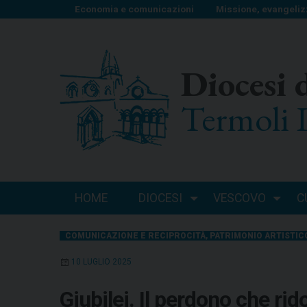
S
Economia e comunicazioni
Missione, evangeliz
k
i
p
Diocesi 
t
o
Termoli 
c
o
n
t
e
n
HOME
DIOCESI
VESCOVO
C
t
COMUNICAZIONE E RECIPROCITÀ
,
PATRIMONIO ARTISTICO
10 LUGLIO 2025
Giubilei. Il perdono che ri