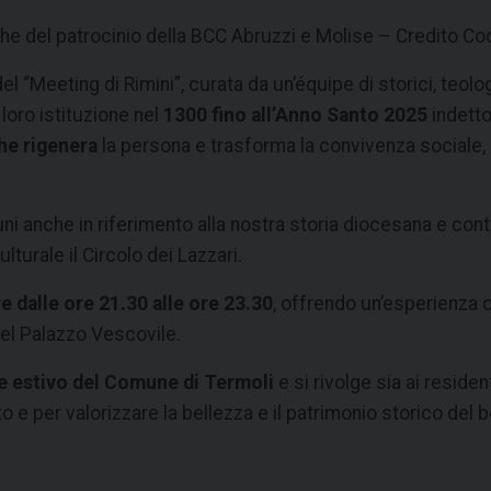
e del patrocinio della BCC Abruzzi e Molise – Credito Coo
el “Meeting di Rimini”, curata da un’équipe di storici, teolo
a loro istituzione nel
1300 fino all’Anno Santo 2025
indett
he rigenera
la persona e trasforma la convivenza sociale, 
ni anche in riferimento alla nostra storia diocesana e contri
turale il Circolo dei Lazzari.
e dalle ore 21.30 alle ore 23.30
, offrendo un’esperienza c
del Palazzo Vescovile.
le estivo del Comune di Termoli
e si rivolge sia ai residen
o e per valorizzare la bellezza e il patrimonio storico del 