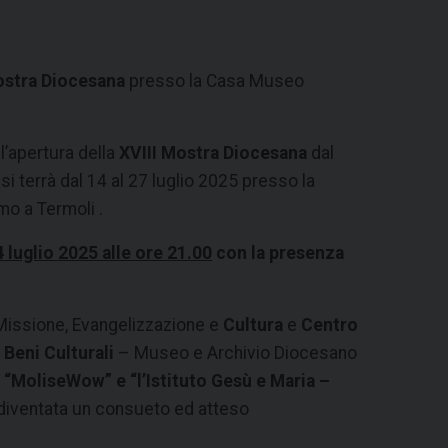
ostra Diocesana
presso la Casa Museo
 l’apertura della
XVIII Mostra Diocesana
dal
 si terrà dal 14 al 27 luglio 2025 presso la
o a Termoli .
 luglio 2025 alle ore 21.0
0
con la presenza
Missione, Evangelizzazione e
Cultura
e
Centro
Beni Culturali
– Museo e Archivio Diocesano
”, “MoliseWow” e “l’Istituto Gesù e Maria –
diventata un consueto ed atteso