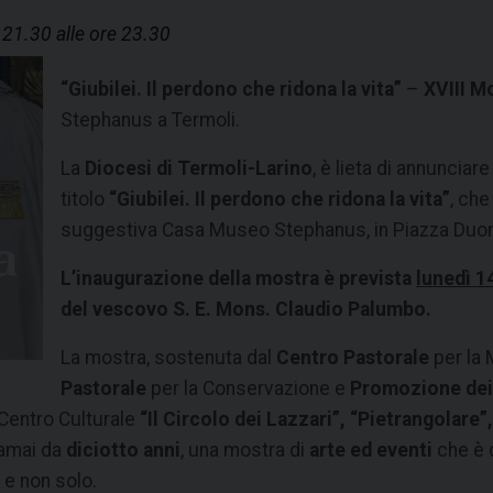
e 21.30 alle ore 23.30
“Giubilei. Il perdono che ridona la vita”
–
XVIII M
Stephanus a Termoli.
La
Diocesi di Termoli-Larino
, è lieta di annunciare
titolo
“Giubilei. Il perdono che ridona la vita”
, che
suggestiva Casa Museo Stephanus, in Piazza Duom
L’inaugurazione della mostra è prevista
lunedì 14
del vescovo S. E. Mons. Claudio Palumbo.
La mostra, sostenuta dal
Centro Pastorale
per la 
Pastorale
per la Conservazione e
Promozione dei 
 Centro Culturale
“Il Circolo dei Lazzari”, “Pietrangolare
ramai da
diciotto anni
, una mostra di
arte ed eventi
che è 
e
e non solo.