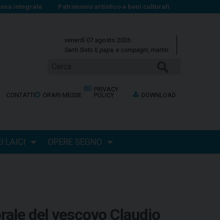
na integrale
Patrimonio artistico e beni culturali
venerdì 07 agosto 2026
Santi Sisto II, papa, e compagni, martiri
Cerca
PRIVACY
CONTATTI
ORARI MESSE
POLICY
DOWNLOAD
 LAICI
OPERE SEGNO
rale del vescovo Claudio