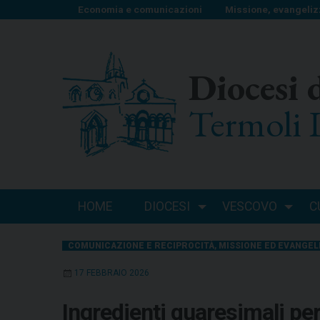
S
Economia e comunicazioni
Missione, evangeliz
k
i
p
Diocesi 
t
o
Termoli 
c
o
n
t
e
n
HOME
DIOCESI
VESCOVO
C
t
COMUNICAZIONE E RECIPROCITÀ
,
MISSIONE ED EVANGEL
17 FEBBRAIO 2026
Ingredienti quaresimali pe