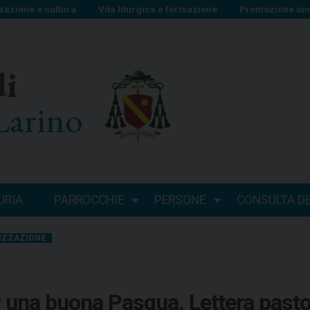
zazione e cultura
Vita liturgica e formazione
Promozione uma
di
Larino
URIA
PARROCCHIE
PERSONE
CONSULTA DEI
IZZAZIONE
r una buona Pasqua. Lettera pasto