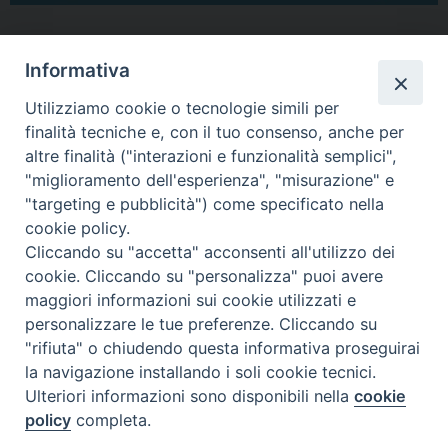
Informativa
condividi su
Utilizziamo cookie o tecnologie simili per
F
P
L
X
T
W
T
E
P
finalità tecniche e, con il tuo consenso, anche per
a
i
i
h
h
e
m
r
altre finalità ("interazioni e funzionalità semplici",
c
n
n
r
a
l
a
i
"miglioramento dell'esperienza", "misurazione" e
"targeting e pubblicità") come specificato nella
e
t
k
e
t
e
i
n
cookie policy.
b
e
e
a
s
g
l
t
Cliccando su "accetta" acconsenti all'utilizzo dei
o
r
d
d
A
r
«
Santi Martiri Larinesi,
Presentate le “Note inedite
cookie. Cliccando su "personalizza" puoi avere
pubblicate le ultime “Note
sui Santi Martiri Larinesi” di
o
e
I
s
p
a
maggiori informazioni sui cookie utilizzati e
inedite…” di Giuseppe
Giuseppe Mammarella
»
k
s
n
p
m
personalizzare le tue preferenze. Cliccando su
Mammarella
t
"rifiuta" o chiudendo questa informativa proseguirai
la navigazione installando i soli cookie tecnici.
Ulteriori informazioni sono disponibili nella
cookie
policy
completa.