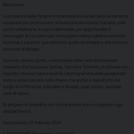
Abruzzese.
La presenza della Vergine Immacolata di Lourdes sarà certamente
occasione per promuovere un’autentica devozione mariana, nello
spirito unitalsiano, in ogni realtà locale, per approfondire il
messaggio di Lourdes e per coinvolgere nella preghiera comunità
ecclesiali e persone, specialmente quelle ammalate o che vivono in
uno stato di disagio.
Secondo questo spirito, i responsabili delle varie Sottosezioni
molisane (Campobasso, Isernia, Termoli e Trivento), in sintonia con i
rispettivi Vescovi, hanno inserito nel programma della
peregrinatio
visite e soste non solo nelle chiese, ma anche e soprattutto nei
luoghi di sofferenza, solitudine e disagio, quali carceri, ospedali,
case di riposo.
Si allegano le locandine con il programma che si svolgerà in ogni
singola Diocesi.
Campobasso 26 febbraio 2024