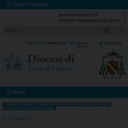
S
k
giovedì 06 agosto 2026
i
Festa della Trasfigurazione del Signore
p
Cerca
t
o
CONTATTI
ORARI MESSE
PRIVACY
DOWNLOAD
c
POLICY
o
Diocesi di
n
t
Termoli Larino
e
n
t
Menu
CENTRI PASTORALI
,
COMUNICAZIONE E RECIPROCITÀ
,
DAL TERRITORIO
,
MISSIONE ED EVANGELIZZAZIONE
28 FEBBRAIO 2024