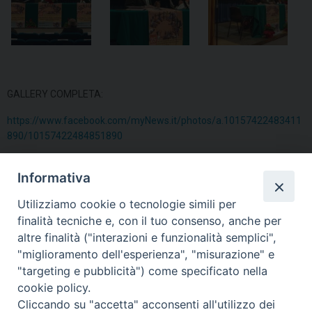
GALLERY COMPLETA:
https://www.facebook.com/myNews.it/photos/a.10157422483411
890/10157422484851890
Informativa
condividi su
Utilizziamo cookie o tecnologie simili per
F
P
L
X
T
W
T
E
P
finalità tecniche e, con il tuo consenso, anche per
altre finalità ("interazioni e funzionalità semplici",
a
i
i
h
h
e
m
r
"miglioramento dell'esperienza", "misurazione" e
c
n
n
r
a
l
a
i
suor Elvira Tutolo
"targeting e pubblicità") come specificato nella
e
t
k
e
t
e
i
n
cookie policy.
b
e
e
a
s
g
l
t
Cliccando su "accetta" acconsenti all'utilizzo dei