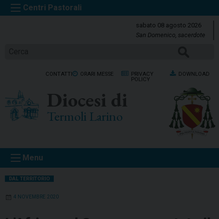
S
k
sabato 08 agosto 2026
i
San Domenico, sacerdote
p
Cerca
t
o
CONTATTI
ORARI MESSE
PRIVACY
DOWNLOAD
c
POLICY
o
Diocesi di
n
t
Termoli Larino
e
n
t
Menu
DAL TERRITORIO
4 NOVEMBRE 2020