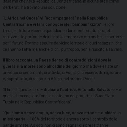
Italia ma che nella Repubblica Centrafricana, in alcune aree come
Berberati, ha trovato una soluzione.
“
L
’
Africa nel Cuore
”
vi “accompagnerà” nella Repubblica
Centrafricana e vi farà conoscerete i bambini
“
kizito”
, le loro
famiglie, le loro vicende quotidiane, i loro sentimenti, i progetti
realizzati, le profonde delusioni, le amarezze ma anche le speranze
per il futuro. Potrete seguire da vicino le storie di quei ragazzini che
ce l’hanno fatta ma anche di chi, purtroppo, non è riuscito a salvarsi.
Il libro racconta un Paese denso di contraddizioni dove la
guerra e la morte sono all
’
ordine del giorno
ma dove esiste un
universo di sentimenti, di attività, di voglia di crescere, di migliorare
e, soprattutto, di restare in Africa, nel proprio Paese.
“Il fine di questo libro –
dichiara l’autrice, Antonella Salvatore
– è
quello di raccogliere fondi a sostegno dei progetti di Suor Elvira
Tutolo nella Repubblica Centrafricana”.
“
Qui siamo senza acqua, senza luce, senza strade
–
dichiara la
missionaria
-. Il 60% del territorio è ancora sotto il controllo delle
bande armate. Ad oggi non ci sono segnali di ripresa tranne