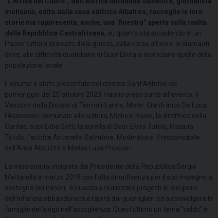
“
L
’
Africa nel Cuore”
,
dell’autrice Antonella Salvatore, giornalista
molisana, edito dalla casa editrice Albatros, raccoglie le loro
storie ma rappresenta, anche, una
“
finestra
”
aperta
sulla realt
à
della Repubblica Centrafricana,
su quanto sta accadendo in un
Paese tuttora dilaniato dalla guerra, dalla corsa all’oro e ai diamanti
dove, alle difficoltà quotidiane di Suor Elvira si incrociano quelle della
popolazione locale.
Il volume è stato presentato nel cinema Sant’Antonio nel
pomeriggio del 25 ottobre 2020. Hanno preso parte all’evento, il
Vescovo della Diocesi di Termoli-Larino, Mons. Gianfranco De Luca,
l’Assessore comunale alla cultura, Michele Barile, la direttrice della
Caritas, suor Lidia Gatti, la sorella di Suor Elvira Tutolo, Rosaria
Tutolo, l’autrice Antonella Salvatore. Moderatore: il responsabile
dell’Ansa Abruzzo e Molise Luca Prosperi.
La missionaria, insignita dal Presidente della Repubblica Sergio
Mattarella a marzo 2019 con l’alta onorificenza per il suo impegno a
sostegno dei minori, è riuscita a realizzare progetti di recupero
dell’infanzia abbandonata e rapita dai guerriglieri ed a coinvolgere le
famiglie del luogo nell’accoglienza. Quest’ultimo un tema “caldo” in