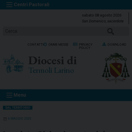
S
k
sabato 08 agosto 2026
i
San Domenico, sacerdote
p
Cerca
t
o
CONTATTI
ORARI MESSE
PRIVACY
DOWNLOAD
c
POLICY
o
Diocesi di
n
t
Termoli Larino
e
n
t
Menu
DAL TERRITORIO
6 MAGGIO 2025