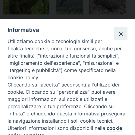
condividi su
Informativa
F
P
L
X
T
W
T
E
P
Utilizziamo cookie o tecnologie simili per
a
i
i
h
h
e
m
r
finalità tecniche e, con il tuo consenso, anche per
c
n
n
r
a
l
a
i
altre finalità ("interazioni e funzionalità semplici",
"miglioramento dell'esperienza", "misurazione" e
e
t
k
e
t
e
i
n
"targeting e pubblicità") come specificato nella
b
e
e
a
s
g
l
t
cookie policy.
o
r
d
d
A
r
«
Gli Arcivescovi e i Vescovi
Pellegrinaggio della Madonna
Cliccando su "accetta" acconsenti all'utilizzo dei
di Abruzzo e Molise
di Fatima a Castelmauro,
o
e
I
s
p
a
cookie. Cliccando su "personalizza" puoi avere
gioiscono per l’elezione al
Lucito, Civitacampomarano e
k
s
n
p
m
maggiori informazioni sui cookie utilizzati e
Soglio pontificio di Papa
Casacalenda
»
t
personalizzare le tue preferenze. Cliccando su
Leone XIV
"rifiuta" o chiudendo questa informativa proseguirai
la navigazione installando i soli cookie tecnici.
Ulteriori informazioni sono disponibili nella
cookie