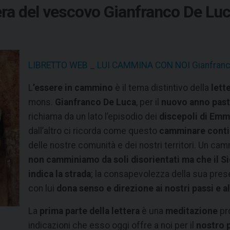
ra del vescovo Gianfranco De Luc
LIBRETTO WEB _ LUI CAMMINA CON NOI Gianfranc
L
’essere in cammino
è il tema distintivo della
lett
mons.
Gianfranco De Luca
, per il
nuovo anno past
richiama da un lato l’episodio dei
discepoli di
Emm
dall’altro ci ricorda come questo
camminare conti
delle nostre comunità e dei nostri territori. Un c
non camminiamo da soli disorientati ma che il 
indica la strada
; la consapevolezza della sua prese
con lui
dona senso e direzione ai nostri passi e a
La
prima parte della lettera
è una
meditazione
pro
indicazioni che esso oggi offre a noi per il
nostro 