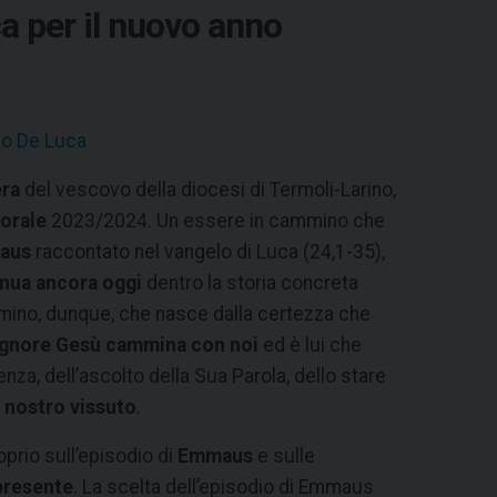
a per il nuovo anno
o De Luca
era
del vescovo della diocesi di Termoli-Larino,
orale
2023/2024. Un essere in cammino che
aus
raccontato nel vangelo di Luca (24,1-35),
nua ancora oggi
dentro la storia concreta
ammino, dunque, che nasce dalla certezza che
Signore Gesù cammina con noi
ed è lui che
nza, dell’ascolto della Sua Parola, dello stare
l nostro vissuto
.
prio sull’episodio di
Emmaus
e sulle
presente
. La scelta dell’episodio di Emmaus