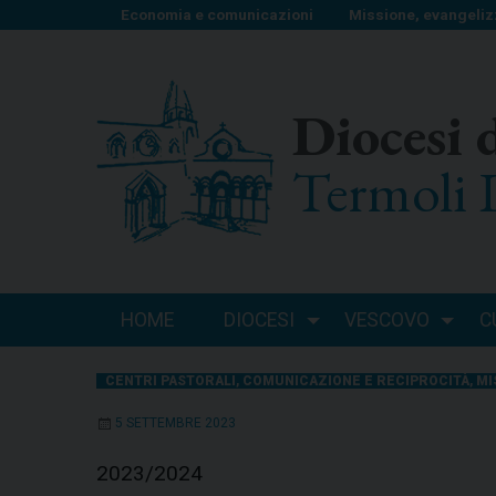
S
Economia e comunicazioni
Missione, evangeliz
k
i
p
Diocesi 
t
o
Termoli 
c
o
n
t
e
n
HOME
DIOCESI
VESCOVO
C
t
CENTRI PASTORALI
,
COMUNICAZIONE E RECIPROCITÀ
,
MI
5 SETTEMBRE 2023
2023/2024