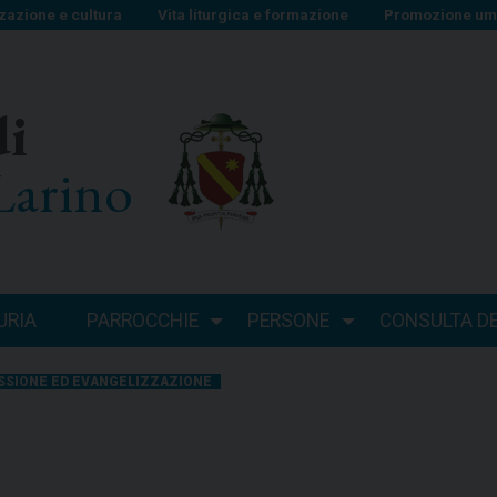
zazione e cultura
Vita liturgica e formazione
Promozione uma
di
Larino
URIA
PARROCCHIE
PERSONE
CONSULTA DEI
SSIONE ED EVANGELIZZAZIONE