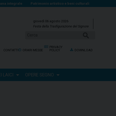
na integrale
Patrimonio artistico e beni culturali
giovedì 06 agosto 2026
Festa della Trasfigurazione del Signore
Cerca
PRIVACY
CONTATTI
ORARI MESSE
POLICY
DOWNLOAD
 LAICI
OPERE SEGNO