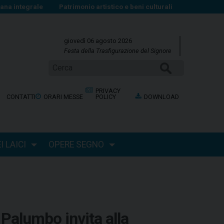
na integrale
Patrimonio artistico e beni culturali
giovedì 06 agosto 2026
Festa della Trasfigurazione del Signore
Cerca
PRIVACY
CONTATTI
ORARI MESSE
POLICY
DOWNLOAD
 LAICI
OPERE SEGNO
 Palumbo invita alla