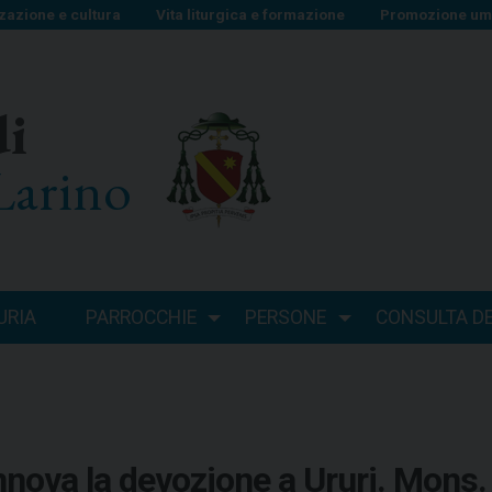
zazione e cultura
Vita liturgica e formazione
Promozione uma
di
Larino
URIA
PARROCCHIE
PERSONE
CONSULTA DEI
nnova la devozione a Ururi. Mons.