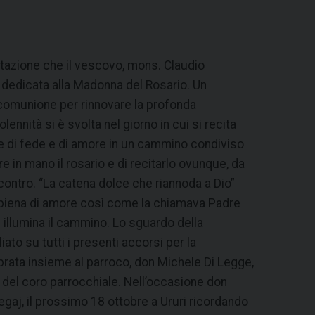
rtazione che il vescovo, mons. Claudio
a dedicata alla Madonna del Rosario. Un
comunione per rinnovare la profonda
ennità si è svolta nel giorno in cui si recita
e di fede e di amore in un cammino condiviso
re in mano il rosario e di recitarlo ovunque, da
 incontro. “La catena dolce che riannoda a Dio”
” piena di amore così come la chiamava Padre
illumina il cammino. Lo sguardo della
to su tutti i presenti accorsi per la
rata insieme al parroco, don Michele Di Legge,
e del coro parrocchiale. Nell’occasione don
Begaj, il prossimo 18 ottobre a Ururi ricordando