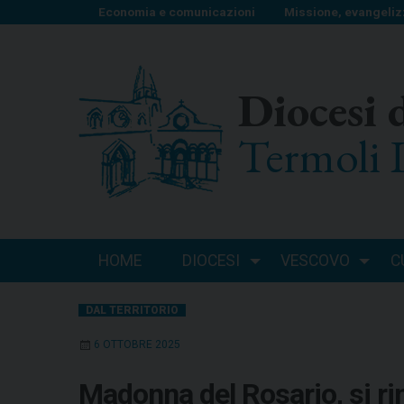
S
Economia e comunicazioni
Missione, evangeliz
k
i
p
Diocesi 
t
o
Termoli 
c
o
n
t
e
n
HOME
DIOCESI
VESCOVO
C
t
DAL TERRITORIO
6 OTTOBRE 2025
Madonna del Rosario, si ri