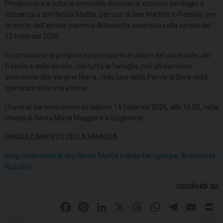
Presbiterio e a tutta la comunità diocesana, esprime cordoglio e
vicinanza a don Nicola Mattia, parroco di San Martino in Pensilis, per
la morte dell’amata mamma Antonietta avvenuta nella serata del
12 febbraio 2026.
In comunione di preghiera partecipano al dolore del sacerdote, del
fratello e delle sorelle, con tutta la famiglia, nell’affidamento
amorevole alla Vergine Maria, nella luce della Parola di Dio e della
speranza nella vita eterna.
I funerali saranno celebrati sabato 14 febbraio 2026, alle 10.30, nella
chiesa di Santa Maria Maggiore a Guglionesi.
RINGRAZIAMENTO DELLA FAMIGLIA
Ringraziamento di don Nicola Mattia e della famiglia per Antonietta
Ruscitto
condividi su
F
P
L
X
T
W
T
E
P
a
i
i
h
h
e
m
r