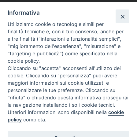
c
n
n
r
a
l
a
i
Informativa
e
t
k
e
t
e
i
n
Ringraziamento di don Nicola Mattia e della famiglia per
Utilizziamo cookie o tecnologie simili per
b
e
e
a
s
g
l
t
Antonietta Ruscitto
finalità tecniche e, con il tuo consenso, anche per
o
r
d
d
A
r
altre finalità ("interazioni e funzionalità semplici",
o
e
I
s
p
a
"miglioramento dell'esperienza", "misurazione" e
k
s
n
p
m
"targeting e pubblicità") come specificato nella
t
cookie policy.
«
Persio Caracci, illustre
Lettera di papa Francesco sul
Cliccando su "accetta" acconsenti all'utilizzo dei
guastallese, Vescovo di
ruolo della Letteratura: don
cookie. Cliccando su "personalizza" puoi avere
Larino (1631-1656)
Claudio Cianfaglioni ne parla
maggiori informazioni sui cookie utilizzati e
alla Biblioteca diocesana di
personalizzare le tue preferenze. Cliccando su
Larino
»
"rifiuta" o chiudendo questa informativa proseguirai
la navigazione installando i soli cookie tecnici.
Ulteriori informazioni sono disponibili nella
cookie
policy
completa.
Diocesi di Termoli-Larino