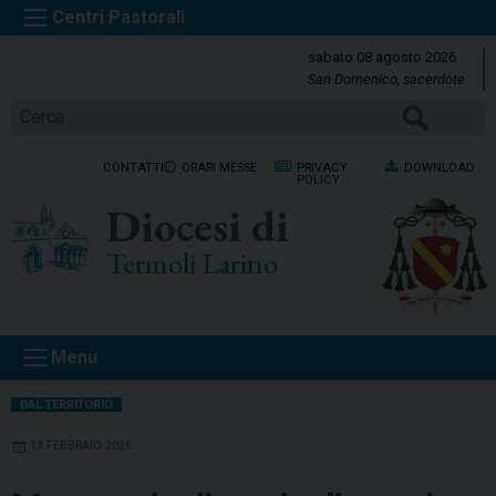
S
k
sabato 08 agosto 2026
i
San Domenico, sacerdote
p
Cerca
t
o
CONTATTI
ORARI MESSE
PRIVACY
DOWNLOAD
c
POLICY
o
Diocesi di
n
t
Termoli Larino
e
n
t
Menu
DAL TERRITORIO
13 FEBBRAIO 2026