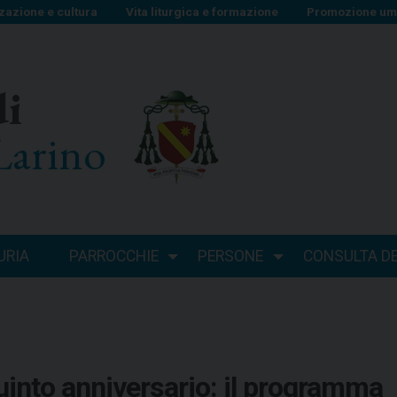
zazione e cultura
Vita liturgica e formazione
Promozione uma
di
Larino
URIA
PARROCCHIE
PERSONE
CONSULTA DEI
uinto anniversario: il programma