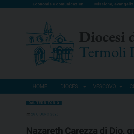
S
Economia e comunicazioni
Missione, evangeliz
k
i
p
Diocesi 
t
o
Termoli 
c
o
n
t
e
n
HOME
DIOCESI
VESCOVO
C
t
DAL TERRITORIO
28 GIUGNO 2026
Nazareth Carezza di Dio, q