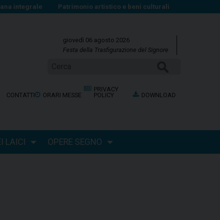
na integrale
Patrimonio artistico e beni culturali
giovedì 06 agosto 2026
Festa della Trasfigurazione del Signore
Cerca
PRIVACY
CONTATTI
ORARI MESSE
POLICY
DOWNLOAD
 LAICI
OPERE SEGNO