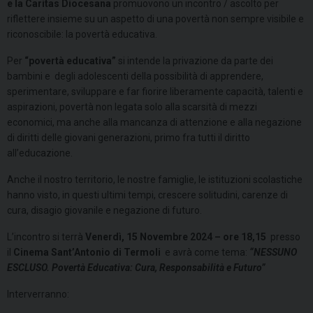
e la Caritas Diocesana
promuovono un incontro / ascolto per
riflettere insieme su un aspetto di una povertà non sempre visibile e
riconoscibile: la povertà educativa.
Per
“povertà educativa”
si intende
la privazione da parte dei
bambini e degli adolescenti della possibilità di apprendere,
sperimentare, sviluppare e far fiorire liberamente capacità, talenti e
aspirazioni, povertà non legata solo alla scarsità di mezzi
economici, ma anche alla mancanza di attenzione e alla negazione
di diritti delle giovani generazioni, primo fra tutti il diritto
all’educazione.
Anche il nostro territorio, le nostre famiglie, le istituzioni scolastiche
hanno visto, in questi ultimi tempi, crescere solitudini, carenze di
cura, disagio giovanile e negazione di futuro.
L’incontro si terrà
Venerdì, 15 Novembre 2024 – ore 18,15
presso
il
Cinema Sant’Antonio di Termoli
e avrà come tema:
“NESSUNO
ESCLUSO. Povertà Educativa: Cura, Responsabilità e Futuro”
Interverranno: