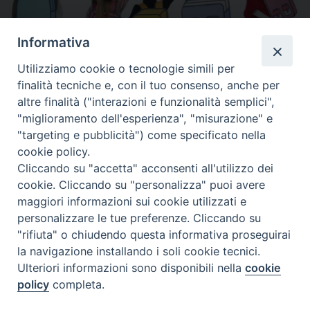
Informativa
condividi su
Utilizziamo cookie o tecnologie simili per
F
P
L
X
T
W
T
E
P
finalità tecniche e, con il tuo consenso, anche per
a
i
i
h
h
e
m
r
altre finalità ("interazioni e funzionalità semplici",
c
n
n
r
a
l
a
i
"miglioramento dell'esperienza", "misurazione" e
"targeting e pubblicità") come specificato nella
e
t
k
e
t
e
i
n
cookie policy.
b
e
e
a
s
g
l
t
Cliccando su "accetta" acconsenti all'utilizzo dei
o
r
d
d
A
r
«
In farmacia per i bambini,
Pagine di speranza. Il 23
cookie. Cliccando su "personalizza" puoi avere
raccolta di farmaci per
novembre incontro in
o
e
I
s
p
a
maggiori informazioni sui cookie utilizzati e
l’infanzia dal 15 al 22
biblioteca con Carlo Roberto,
k
s
n
p
m
personalizzare le tue preferenze. Cliccando su
novembre
frate minore e formatore
»
t
"rifiuta" o chiudendo questa informativa proseguirai
la navigazione installando i soli cookie tecnici.
Ulteriori informazioni sono disponibili nella
cookie
policy
completa.