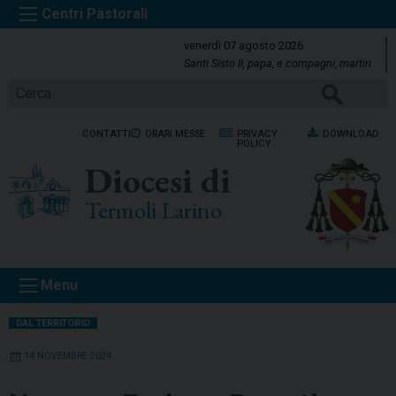
S
k
venerdì 07 agosto 2026
i
Santi Sisto II, papa, e compagni, martiri
p
Cerca
t
o
CONTATTI
ORARI MESSE
PRIVACY
DOWNLOAD
c
POLICY
o
Diocesi di
n
t
Termoli Larino
e
n
t
Menu
DAL TERRITORIO
14 NOVEMBRE 2024