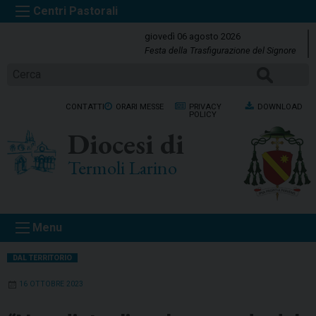
S
k
giovedì 06 agosto 2026
i
Festa della Trasfigurazione del Signore
p
Cerca
t
o
CONTATTI
ORARI MESSE
PRIVACY
DOWNLOAD
c
POLICY
o
Diocesi di
n
t
Termoli Larino
e
n
t
Menu
DAL TERRITORIO
16 OTTOBRE 2023