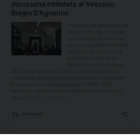
https://www.diocesitermolilarino.it/si-inaugura-la-nuova-sede-