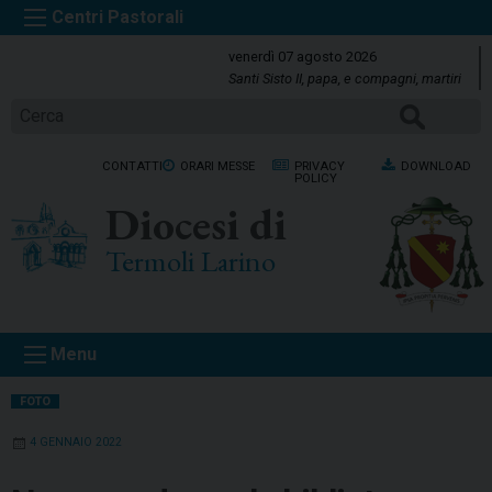
S
k
venerdì 07 agosto 2026
i
Santi Sisto II, papa, e compagni, martiri
p
Cerca
t
o
CONTATTI
ORARI MESSE
PRIVACY
DOWNLOAD
c
POLICY
o
Diocesi di
n
t
Termoli Larino
e
n
t
Menu
FOTO
4 GENNAIO 2022