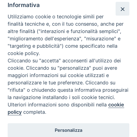
della-biblioteca-diocesana-mons-biagio-dagostino/
Informativa
condividi su
Utilizziamo cookie o tecnologie simili per
finalità tecniche e, con il tuo consenso, anche per
F
P
L
X
T
W
T
E
P
altre finalità ("interazioni e funzionalità semplici",
a
i
i
h
h
e
m
r
"miglioramento dell'esperienza", "misurazione" e
c
n
n
r
a
l
a
i
"targeting e pubblicità") come specificato nella
cookie policy.
e
t
k
e
t
e
i
n
Cliccando su "accetta" acconsenti all'utilizzo dei
b
e
e
a
s
g
l
t
cookie. Cliccando su "personalizza" puoi avere
o
r
d
d
A
r
«
La nuova sede della
Preghiera diocesana per la
maggiori informazioni sui cookie utilizzati e
Biblioteca diocesana intitolata
pace: il programma
o
e
I
s
p
a
personalizzare le tue preferenze. Cliccando su
al Vescovo Biagio D’Agostino
dell’iniziativa a Termoli
»
k
s
n
p
m
"rifiuta" o chiudendo questa informativa proseguirai
t
la navigazione installando i soli cookie tecnici.
Ulteriori informazioni sono disponibili nella
cookie
policy
completa.
Diocesi di Termoli-Larino
Personalizza
Piazza Sant'Antonio, 6
86039 Termoli (CB)