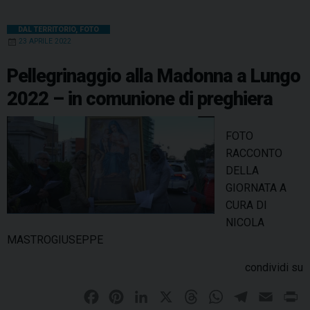
DAL TERRITORIO
,
FOTO
23 APRILE 2022
Pellegrinaggio alla Madonna a Lungo
2022 – in comunione di preghiera
FOTO
RACCONTO
DELLA
GIORNATA A
CURA DI
NICOLA
MASTROGIUSEPPE
condividi su
F
P
L
X
T
W
T
E
P