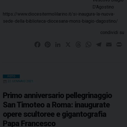
D’Agostino
https://www.diocesitermolilarino.it/si-inaugura-la-nuova-
sede-della-biblioteca-diocesana-mons-biagio-dagostino/
condividi su
F
P
L
X
T
W
T
E
P
a
i
i
h
h
e
m
r
c
n
n
r
a
l
a
i
e
t
k
e
t
e
i
n
b
e
e
a
s
g
l
t
FOTO
22 GENNAIO 2021
o
r
d
d
A
r
o
e
I
s
p
a
Primo anniversario pellegrinaggio
k
s
n
p
m
San Timoteo a Roma: inaugurate
t
opere scultoree e gigantografia
Papa Francesco