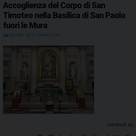
Accoglienza del Corpo di San
o
r
d
d
A
r
Timoteo nella Basilica di San Paolo
o
e
I
s
p
a
k
s
n
p
m
fuori le Mura
t
GALLERIA
17 GENNAIO 2020
condividi su