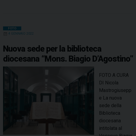
a
i
i
h
h
e
m
r
c
n
n
r
a
l
a
i
e
t
k
e
t
e
i
n
b
e
e
a
s
g
l
t
FOTO
4 GENNAIO 2022
o
r
d
d
A
r
o
e
I
s
p
a
Nuova sede per la biblioteca
k
s
n
p
m
diocesana “Mons. Biagio D’Agostino”
t
FOTO A CURA
DI Nicola
Mastrogiusepp
e La nuova
sede della
Biblioteca
diocesana
intitolata al
Vescovo Biagio