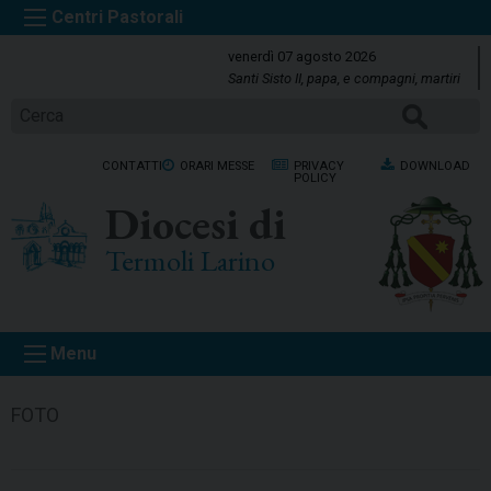
S
k
venerdì 07 agosto 2026
i
Santi Sisto II, papa, e compagni, martiri
p
CERCA
t
o
CONTATTI
ORARI MESSE
PRIVACY
DOWNLOAD
c
POLICY
o
Diocesi di
n
t
Termoli Larino
e
n
t
Menu
FOTO