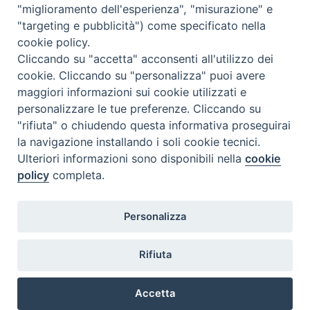
"miglioramento dell'esperienza", "misurazione" e
"targeting e pubblicità") come specificato nella
condividi su
cookie policy.
Cliccando su "accetta" acconsenti all'utilizzo dei
F
P
L
X
T
W
T
E
P
cookie. Cliccando su "personalizza" puoi avere
a
i
i
h
h
e
m
r
maggiori informazioni sui cookie utilizzati e
c
n
n
r
a
l
a
i
personalizzare le tue preferenze. Cliccando su
"rifiuta" o chiudendo questa informativa proseguirai
e
t
k
e
t
e
i
n
la navigazione installando i soli cookie tecnici.
b
e
e
a
s
g
l
t
1
Pagina successiva »
Ulteriori informazioni sono disponibili nella
cookie
o
r
d
d
A
r
policy
completa.
o
e
I
s
p
a
k
s
n
p
m
Diocesi di Termoli-Larino
Personalizza
Piazza Sant'Antonio, 6
t
86039 Termoli (CB)
Rifiuta
Curia Vescovile
Piazza Sant'Antonio, 6
86039 Termoli- Campobasso (CB)
Accetta
Tel: 0875 707148
Mail: curia@termolilarino.it