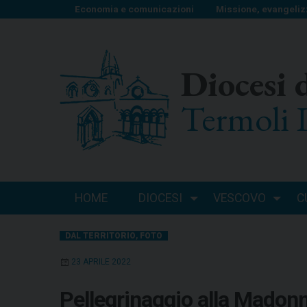
S
Economia e comunicazioni
Missione, evangeliz
k
i
p
Diocesi 
t
o
Termoli 
c
o
n
t
e
n
HOME
DIOCESI
VESCOVO
C
t
DAL TERRITORIO
,
FOTO
23 APRILE 2022
Pellegrinaggio alla Madon