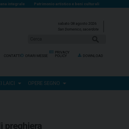
na integrale
Patrimonio artistico e beni culturali
sabato 08 agosto 2026
San Domenico, sacerdote
Cerca
PRIVACY
CONTATTI
ORARI MESSE
POLICY
DOWNLOAD
 LAICI
OPERE SEGNO
i preghiera