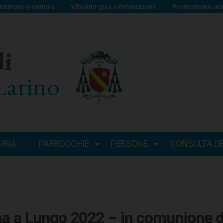
zazione e cultura
Vita liturgica e formazione
Promozione uma
di
Larino
URIA
PARROCCHIE
PERSONE
CONSULTA DEI
na a Lungo 2022 – in comunione d