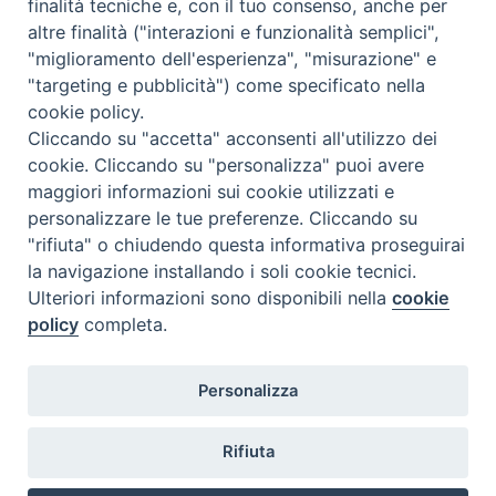
finalità tecniche e, con il tuo consenso, anche per
F
P
L
X
T
W
T
E
P
altre finalità ("interazioni e funzionalità semplici",
a
i
i
h
h
e
m
r
"miglioramento dell'esperienza", "misurazione" e
c
n
n
r
a
l
a
i
"targeting e pubblicità") come specificato nella
cookie policy.
e
t
k
e
t
e
i
n
Cliccando su "accetta" acconsenti all'utilizzo dei
b
e
e
a
s
g
l
t
cookie. Cliccando su "personalizza" puoi avere
o
r
d
d
A
r
«
Termoli, la chiesa dei Santi
San Timoteo, videomessaggio
maggiori informazioni sui cookie utilizzati e
Pietro e Paolo sarà cardio-
di Papa Francesco alla chiesa
o
e
I
s
p
a
personalizzare le tue preferenze. Cliccando su
protetta
di Termoli-Larino
»
k
s
n
p
m
"rifiuta" o chiudendo questa informativa proseguirai
t
la navigazione installando i soli cookie tecnici.
Ulteriori informazioni sono disponibili nella
cookie
policy
completa.
Diocesi di Termoli-Larino
Personalizza
Piazza Sant'Antonio, 6
86039 Termoli (CB)
Rifiuta
Curia Vescovile
Piazza Sant'Antonio, 6