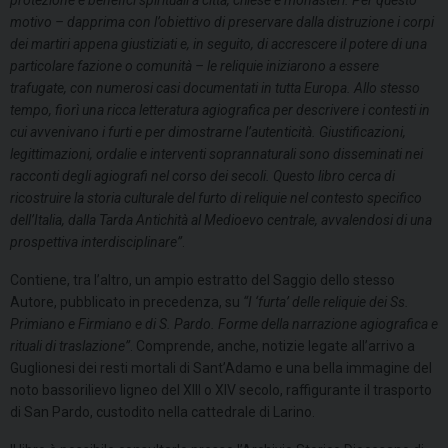
protezione e benefici spirituali a città, chiese e monasteri. Per questo
motivo – dapprima con l’obiettivo di preservare dalla distruzione i corpi
dei martiri appena giustiziati e, in seguito, di accrescere il potere di una
particolare fazione o comunità – le reliquie iniziarono a essere
trafugate, con numerosi casi documentati in tutta Europa. Allo stesso
tempo, fiorì una ricca letteratura agiografica per descrivere i contesti in
cui avvenivano i furti e per dimostrarne l’autenticità. Giustificazioni,
legittimazioni, ordalie e interventi soprannaturali sono disseminati nei
racconti degli agiografi nel corso dei secoli. Questo libro cerca di
ricostruire la storia culturale del furto di reliquie nel contesto specifico
dell’Italia, dalla Tarda Antichità al Medioevo centrale, avvalendosi di una
prospettiva interdisciplinare”
.
Contiene, tra l’altro, un ampio estratto del Saggio dello stesso
Autore, pubblicato in precedenza, su
“I ‘furta’ delle reliquie dei Ss.
Primiano e Firmiano e di S. Pardo. Forme della narrazione agiografica e
rituali di traslazione”
. Comprende, anche, notizie legate all’arrivo a
Guglionesi dei resti mortali di Sant’Adamo e una bella immagine del
noto bassorilievo ligneo del XIII o XIV secolo, raffigurante il trasporto
di San Pardo, custodito nella cattedrale di Larino.