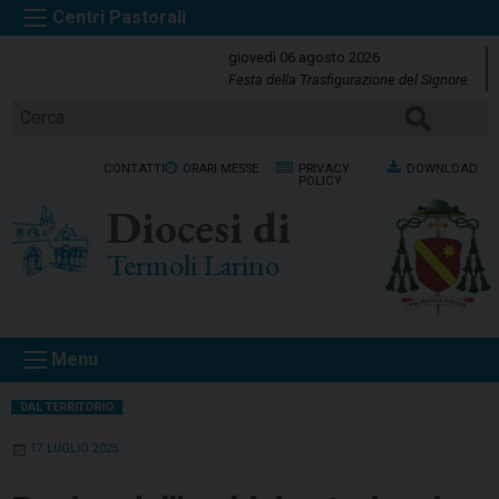
S
k
giovedì 06 agosto 2026
i
Festa della Trasfigurazione del Signore
p
Cerca
t
o
CONTATTI
ORARI MESSE
PRIVACY
DOWNLOAD
c
POLICY
o
Diocesi di
n
t
Termoli Larino
e
n
t
Menu
DAL TERRITORIO
17 LUGLIO 2025