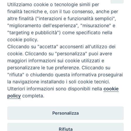
F
P
L
X
T
W
T
E
P
Utilizziamo cookie o tecnologie simili per
finalità tecniche e, con il tuo consenso, anche per
a
i
i
h
h
e
m
r
altre finalità ("interazioni e funzionalità semplici",
c
n
n
r
a
l
a
i
archivio storico
"miglioramento dell'esperienza", "misurazione" e
e
t
k
e
t
e
i
n
"targeting e pubblicità") come specificato nella
b
e
e
a
s
g
l
t
cookie policy.
o
r
d
d
A
r
Cliccando su "accetta" acconsenti all'utilizzo dei
«
“Giubilei. Il perdono che
Messaggio di auguri per il
o
e
I
s
p
a
cookie. Cliccando su "personalizza" puoi avere
ridona la vita”: dal 14 al 27
60esimo anniversario
maggiori informazioni sui cookie utilizzati e
k
s
n
p
m
luglio la 18esima mostra
ordinazione di Mons.
personalizzare le tue preferenze. Cliccando su
t
diocesana a Termoli
Domenico D’Ambrosio
»
"rifiuta" o chiudendo questa informativa proseguirai
la navigazione installando i soli cookie tecnici.
Ulteriori informazioni sono disponibili nella
cookie
policy
completa.
Diocesi di Termoli-Larino
Personalizza
Piazza Sant'Antonio, 6
86039 Termoli (CB)
Rifiuta