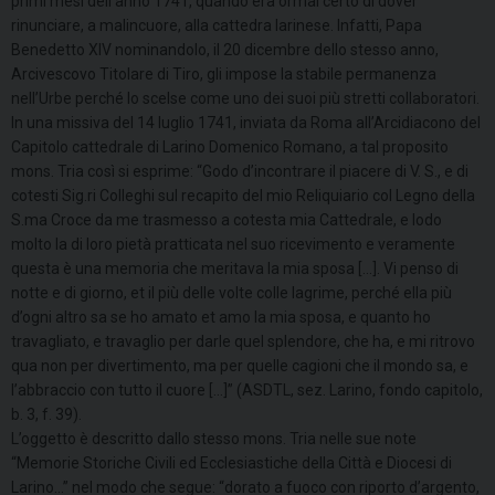
primi mesi dell’anno 1741, quando era ormai certo di dover
rinunciare, a malincuore, alla cattedra larinese. Infatti, Papa
Benedetto XIV nominandolo, il 20 dicembre dello stesso anno,
Arcivescovo Titolare di Tiro, gli impose la stabile permanenza
nell’Urbe perché lo scelse come uno dei suoi più stretti collaboratori.
In una missiva del 14 luglio 1741, inviata da Roma all’Arcidiacono del
Capitolo cattedrale di Larino Domenico Romano, a tal proposito
mons. Tria così si esprime: “Godo d’incontrare il piacere di V. S., e di
cotesti Sig.ri Colleghi sul recapito del mio Reliquiario col Legno della
S.ma Croce da me trasmesso a cotesta mia Cattedrale, e lodo
molto la di loro pietà pratticata nel suo ricevimento e veramente
questa è una memoria che meritava la mia sposa […]. Vi penso di
notte e di giorno, et il più delle volte colle lagrime, perché ella più
d’ogni altro sa se ho amato et amo la mia sposa, e quanto ho
travagliato, e travaglio per darle quel splendore, che ha, e mi ritrovo
qua non per divertimento, ma per quelle cagioni che il mondo sa, e
l’abbraccio con tutto il cuore […]” (ASDTL, sez. Larino, fondo capitolo,
b. 3, f. 39).
L’oggetto è descritto dallo stesso mons. Tria nelle sue note
“Memorie Storiche Civili ed Ecclesiastiche della Città e Diocesi di
Larino…” nel modo che segue: “dorato a fuoco con riporto d’argento,