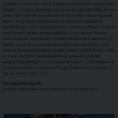
custodia, e nostre armi anche d’argento (si tratta dello stemma del
Presule – un cervo rampante posto su cinque globetti rivolto ad una
stella, il tutto barrato centralmente in orizzontale – in inserito sulla
base n. d. a.), ad uso di Ostensorio col zoccolo del medesimo
metallo dorato, e con riporto d’argento, e dentro la sfera si conserva
una Croce di Cristallo col legno della SS. Croce con suoi filograni
d’oro chiusa con suoi cristalli, e sigillata, dell’altezza di palmi due, e
mezzo, da noi con la sua autentica trasmessa, ritrovandoci qui in
Roma, e questo è dell’istesso modello di altro formato d’ordine della
ch. mem. del Signor Cardinal Belluca (si tratta del Cardinale
spagnolo Luis Belluga n. d. a.) a noi sempre caro […], che egli donò al
Serenissimo Federico Cristiano, Principe Ereditario di Sassonia […]”
(op. cit., Roma 1744, p. 207).
Giuseppe Mammarella
Direttore dell’Archivio Storico Diocesano di Termoli-Larino