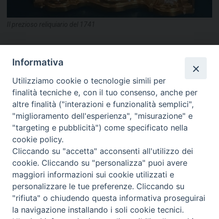
Il prezioso reliquiario del 1741
condividi su
Informativa
F
P
L
X
T
W
T
E
P
Utilizziamo cookie o tecnologie simili per
finalità tecniche e, con il tuo consenso, anche per
a
i
i
h
h
e
m
r
altre finalità ("interazioni e funzionalità semplici",
c
n
n
r
a
l
a
i
archivio storico diocesano
"miglioramento dell'esperienza", "misurazione" e
e
t
k
e
t
e
i
n
"targeting e pubblicità") come specificato nella
b
e
e
a
s
g
l
t
cookie policy.
o
r
d
d
A
r
Cliccando su "accetta" acconsenti all'utilizzo dei
«
Pellegrinaggio alla Madonna
Corro per raggiungere la meta:
o
e
I
s
p
a
cookie. Cliccando su "personalizza" puoi avere
a Lungo, benedette le
evento solidale a Termoli
maggiori informazioni sui cookie utilizzati e
k
s
n
p
m
campane in memoria di padre
promosso dalla Caritas
»
personalizzare le tue preferenze. Cliccando su
t
Luigi Russo
"rifiuta" o chiudendo questa informativa proseguirai
la navigazione installando i soli cookie tecnici.