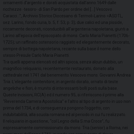
ornamenti d’argento e dorati acquistata dall’anno 1649 dalle
ricchezze -tesoro- di San Pardo per ordine del […] Vescovo
Caracci…”, Archivio Storico Diocesano di Termoli-Larino =ASDTL,
sez. Larino, fondo curia, b. 5, f. 53, p. 3); due calici ed una pisside,
riccamente decorati, riconducibili all’argenteria napoletana, giunti a
Larino all’epoca dell’episcopato di mons. Carlo Maria Pianetti (1706-
1725); un raffinato ostensorio raggiato ed elegantemente decorato,
sempre di bottega napoletana, recante sulla base il nome dello
stesso Presule Carlo Maria Pianetti.
Tra quelli appena elencati ed altri spicca, senza alcun dubbio, un
magnifico reliquiario, recentemente restaurato, donato alla
cattedrale nel 1741 dal benemerito Vescovo mons. Giovanni Andrea
Tria. L’elegante contenitore, in argento dorato, ornato di teste
angeliche e fiori, è munito di interessanti bolli posti sulla base.
Queste incisioni, RC(A) ed il numero 95, si riferiscono il primo alla
“Reverenda Camera Apostolica” e l’altro al tipo di argento in uso non
prima del 1734, e di conseguenza pongono l’oggetto, con
indubitabilità, alla scuola romana ed al periodo in cui fu realizzato.
Il reliquiario in questione, “col Legno della S.ma Croce”, fu
espressamente commissionato da mons. Tria (senior) a Roma, nei