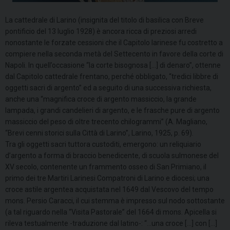
La cattedrale di Larino (insignita del titolo di basilica con Breve
pontificio del 13 luglio 1928) è ancora ricca di preziosi arredi
nonostante le forzate cessioni che il Capitolo larinese fu costretto a
compiere nella seconda metà del Settecento in favore della corte di
Napoli. In quell’occasione “la corte bisognosa […] di denaro”, ottenne
dal Capitolo cattedrale frentano, perché obbligato, “tredici libbre di
oggetti sacri di argento” ed a seguito di una successiva richiesta,
anche una “magnifica croce di argento massiccio, la grande
lampada, i grandi candelieri di argento, e le frasche pure di argento
massiccio del peso di oltre trecento chilogrammi” (A. Magliano,
“Brevi cenni storici sulla Città di Larino”, Larino, 1925, p. 69).
Tra gli oggetti sacri tuttora custoditi, emergono: un reliquiario
d’argento a forma di braccio benedicente, di scuola sulmonese del
XV secolo, contenente un frammento osseo di San Primiano, il
primo dei tre Martiri Larinesi Compatroni di Larino e diocesi; una
croce astile argentea acquistata nel 1649 dal Vescovo del tempo
mons. Persio Caracci, il cui stemma è impresso sul nodo sottostante
(a tal riguardo nella “Visita Pastorale” del 1664 di mons. Apicella si
rileva testualmente -traduzione dal latino-: “…una croce […] con […]