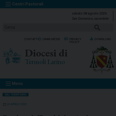
S
k
sabato 08 agosto 2026
i
San Domenico, sacerdote
p
Cerca
t
o
CONTATTI
ORARI MESSE
PRIVACY
DOWNLOAD
c
POLICY
o
Diocesi di
n
t
Termoli Larino
e
n
t
Menu
DAL TERRITORIO
26 APRILE 2023