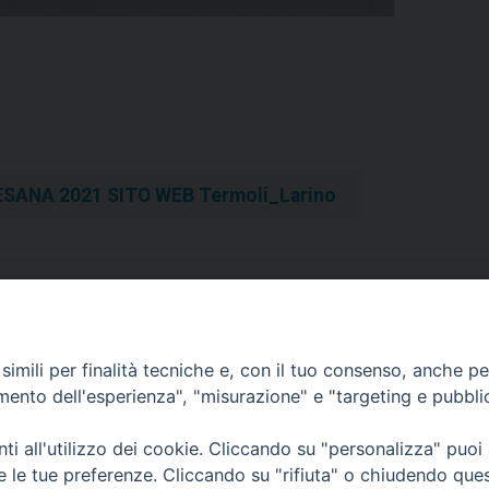
ESANA 2021 SITO WEB Termoli_Larino
glia “Iktus” e Comunità Papa
Il Papa nomina mons. Leo Bocc
imili per finalità tecniche e, con il tuo consenso, anche per 
amento dell'esperienza", "misurazione" e "targeting e pubbli
i all'utilizzo dei cookie. Cliccando su "personalizza" puoi
re le tue preferenze. Cliccando su "rifiuta" o chiudendo que