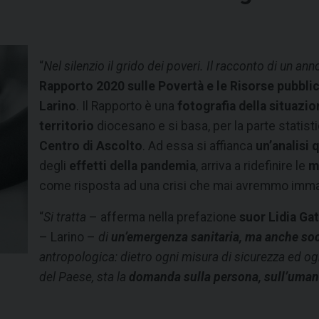
“
Nel silenzio il grido dei poveri. Il racconto di un ann
Rapporto 2020 sulle Povertà e le Risorse pubblic
Larino
. Il Rapporto è una
fotografia della situazi
territorio
diocesano e si basa, per la parte statisti
Centro di Ascolto
. Ad essa si affianca
un’analisi 
degli
effetti della pandemia
, arriva a ridefinire le
m
come risposta ad una crisi che mai avremmo immag
“
Si tratta
– afferma nella prefazione
suor Lidia Gat
– Larino –
di
un’emergenza sanitaria, ma anche soci
antropologica: dietro ogni misura di sicurezza ed og
del Paese, sta la
domanda sulla persona, sull’umani