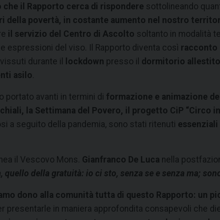
 che il Rapporto cerca di rispondere
sottolineando quanto
i della povertà, in costante aumento nel nostro territo
ire
il servizio del Centro di Ascolto
soltanto in modalità 
e espressioni del viso. Il Rapporto diventa così
racconto d
vissuti durante il
lockdown
presso il
dormitorio allestit
nti asilo
.
o portato avanti in termini di
formazione e animazione de
chiali, la Settimana del Povero, il progetto CiP “Circo i
i a seguito della pandemia, sono stati ritenuti
essenziali
linea il Vescovo Mons.
Gianfranco De Luca
nella postfazion
quello della gratuità: io ci sto, senza se e senza ma; sono
amo dono alla comunità tutta di questo Rapporto: un pic
er presentarle in maniera approfondita consapevoli che die