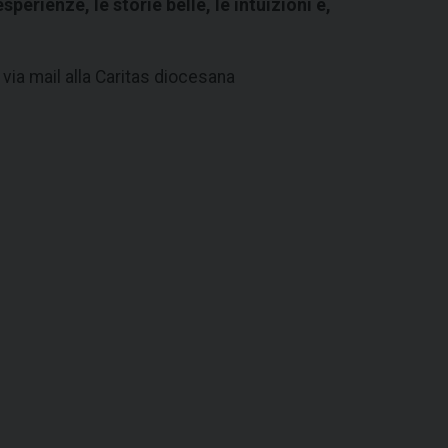
perienze, le storie belle, le intuizioni e,
 via mail alla Caritas diocesana