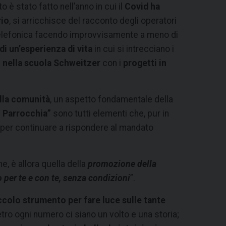
 è stato fatto nell’anno in cui il
Covid ha
rio
, si arricchisce del racconto degli operatori
telefonica facendo improvvisamente a meno di
i un’esperienza di vita
in cui si intrecciano i
o nella scuola Schweitzer
con i
progetti in
lla comunità
, un aspetto fondamentale della
n Parrocchia”
sono tutti elementi che, pur in
per continuare a rispondere al mandato
e, è allora quella della
promozione della
 per te e con te, senza condizioni
”.
colo strumento per fare luce sulle tante
tro ogni numero ci siano un volto e una storia;