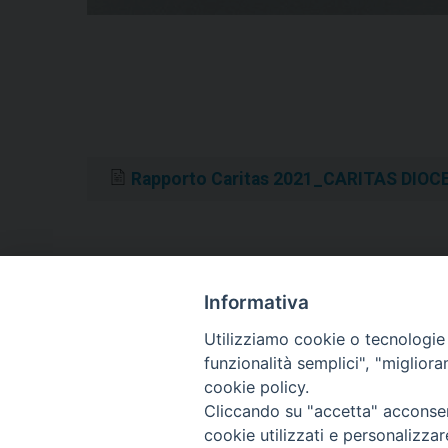
Rapporto Caritas 2021_CARITAS DIOC
Informativa
«
Papa Francesco scrive si ragazzi della Casa Fami
Giovanni XXIII di Termoli
Utilizziamo cookie o tecnologie s
funzionalità semplici", "miglior
cookie policy.
Cliccando su "accetta" acconsent
cookie utilizzati e personalizza