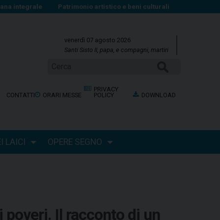
na integrale
Patrimonio artistico e beni culturali
venerdì 07 agosto 2026
Santi Sisto II, papa, e compagni, martiri
Cerca
PRIVACY
CONTATTI
ORARI MESSE
POLICY
DOWNLOAD
 LAICI
OPERE SEGNO
 poveri. Il racconto di un