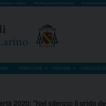
zazione e cultura
Vita liturgica e formazione
Promozione uma
di
Larino
URIA
PARROCCHIE
PERSONE
CONSULTA DEI
tà 2020: “Nel silenzio il grido dei