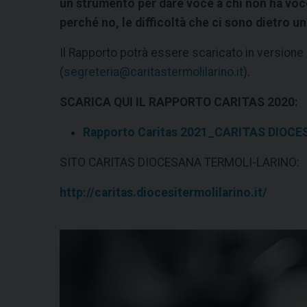
un strumento per dare voce a chi non ha voce,
perché no, le difficoltà che ci sono dietro 
Il Rapporto potrà essere scaricato in versione 
(
segreteria@caritastermolilarino.it
).
SCARICA QUI IL RAPPORTO CARITAS 2020:
Rapporto Caritas 2021_CARITAS DIOCE
SITO CARITAS DIOCESANA TERMOLI-LARINO:
http://caritas.diocesitermolilarino.it/