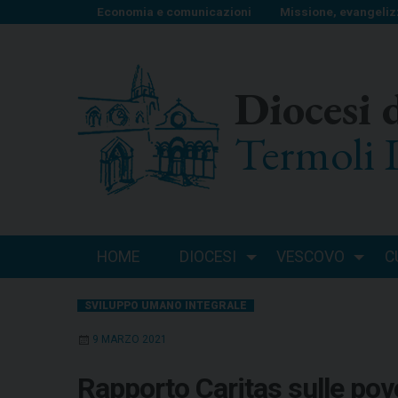
S
Economia e comunicazioni
Missione, evangeliz
k
i
p
Diocesi 
t
o
Termoli 
c
o
n
t
e
n
HOME
DIOCESI
VESCOVO
C
t
SVILUPPO UMANO INTEGRALE
9 MARZO 2021
Rapporto Caritas sulle pover