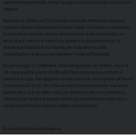
esperienze catechetiche, campi scuola e iniziative culturali, tradizionali e
religiose.
Nel mese di ottobre del 2018 è stato nominato Rettore del santuario
mariano cittadino della Madonna delle Grazie. Da subito si è premurato
di rinnovarne l’aspetto esterno arricchendolo di tanti particolari, ma
ancor di più, avendo trovato il suo spazio e la sua dimensione, ha
donato a profusione le sue risorse per il sacramento della
riconciliazione, la devozione mariana e il culto all’Eucaristia.
Ieri pomeriggio 21 settembre, festa dell’apostolo san Matteo, verso le
14, dopo qualche giorno di difficoltà fisica che lo aveva costretto a
rimanere in casa, l’ha raggiunto sorella morte per consegnarlo all’amore
misericordioso di Dio che lui ha cercato di conosce, servire e amare in
questa vita e, ora, ne siamo certi, per goderlo in eterno in paradiso a
celebrare per sempre la liturgia celeste ed intercedere per tutti coloro
che ha incontrato nel cammino della sua vita terrena.
A cura di Don Benito Giorgetta