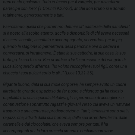
ogni costo qualcuno. Tutto io faccio per il vangelo, per diventarne
partecipe con loro” (1 Corinzi 9,22-23), anche don Bruno si è donato
totalmente, generosamente a tutti.
Esercitando quella che potremmo definire la” pastorale della panchina”
si è posto all’ascolto attento, docile e disponibile di chi aveva necessità
d’essere accolto, ascoltato e accompagnato, servendosi per lo più,
quando la stagione lo permetteva, della panchina ove si sedeva e
conversava, si intratteneva. È stata la sua cattedra, la sua casa, la sua
bottega, la sua fucina. Ben si addice a lui l’espressione del vangelo di
Luca allorquando afferma: “ho voluto raccogliere i tuoi figli, come una
chioccia i suoi pulcini sotto le ali…” (Luca 13,31-35).
Gigante buono, data la sua mole corporea, ha sempre avuto un cuore
altrettanto grande e spazioso da far posto a chiunque gli ha chiesto
ospitalità e la sua capacità dilatativa gli ha permesso di accogliere in
continuazione soprattutto ragazzi e giovani verso cui aveva un naturale
trasporto e una generosa predisposizione. Tanti, tantissimi sono stati i
ragazzi che, attratti dalla sua bonomia, dalla sua arrendevolezza, dalle
caramelle e dai cioccolatini che aveva sempre per tutti, li ha
accompagnati per la loro crescita umana e cristiana con varie