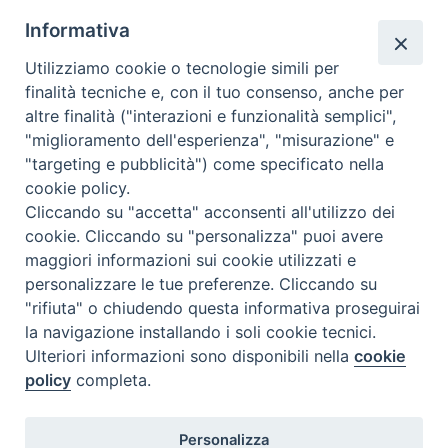
condividi su
Informativa
F
P
L
X
T
W
T
E
P
Utilizziamo cookie o tecnologie simili per
a
i
i
h
h
e
m
r
finalità tecniche e, con il tuo consenso, anche per
c
n
n
r
a
l
a
i
altre finalità ("interazioni e funzionalità semplici",
"miglioramento dell'esperienza", "misurazione" e
e
t
k
e
t
e
i
n
"targeting e pubblicità") come specificato nella
b
e
e
a
s
g
l
t
cookie policy.
o
r
d
d
A
r
«
Caritas diocesana promuove
Indicazioni contrasto
Cliccando su "accetta" acconsenti all'utilizzo dei
raccolta generi prima
pandemia anno pastorale
o
e
I
s
p
a
cookie. Cliccando su "personalizza" puoi avere
necessità per apertura nuovo
2021_22 e modulistica attività
k
s
n
p
m
maggiori informazioni sui cookie utilizzati e
emporio solidale a Termoli –
pastorali
»
t
personalizzare le tue preferenze. Cliccando su
scarica le locandine
"rifiuta" o chiudendo questa informativa proseguirai
la navigazione installando i soli cookie tecnici.
Ulteriori informazioni sono disponibili nella
cookie
policy
completa.
Diocesi di Termoli-Larino
Personalizza
Piazza Sant'Antonio, 6