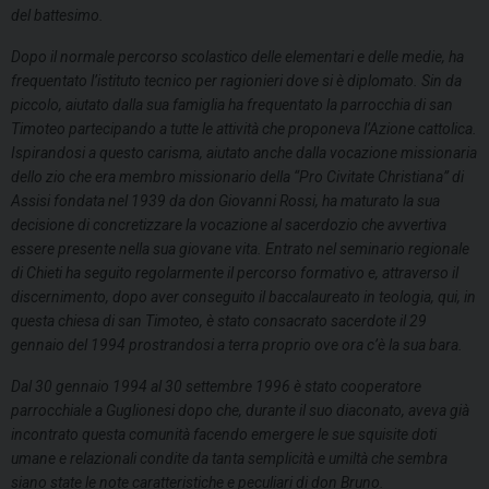
del battesimo.
Dopo il normale percorso scolastico delle elementari e delle medie, ha
frequentato l’istituto tecnico per ragionieri dove si è diplomato. Sin da
piccolo, aiutato dalla sua famiglia ha frequentato la parrocchia di san
Timoteo partecipando a tutte le attività che proponeva l’Azione cattolica.
Ispirandosi a questo carisma, aiutato anche dalla vocazione missionaria
dello zio che era membro missionario della “Pro Civitate Christiana” di
Assisi fondata nel 1939 da don Giovanni Rossi, ha maturato la sua
decisione di concretizzare la vocazione al sacerdozio che avvertiva
essere presente nella sua giovane vita. Entrato nel seminario regionale
di Chieti ha seguito regolarmente il percorso formativo e, attraverso il
discernimento, dopo aver conseguito il baccalaureato in teologia, qui, in
questa chiesa di san Timoteo, è stato consacrato sacerdote il 29
gennaio del 1994 prostrandosi a terra proprio ove ora c’è la sua bara.
Dal 30 gennaio 1994 al 30 settembre 1996 è stato cooperatore
parrocchiale a Guglionesi dopo che, durante il suo diaconato, aveva già
incontrato questa comunità facendo emergere le sue squisite doti
umane e relazionali condite da tanta semplicità e umiltà che sembra
siano state le note caratteristiche e peculiari di don Bruno.