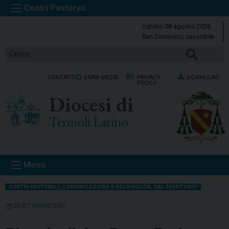
S
k
sabato 08 agosto 2026
i
San Domenico, sacerdote
p
Cerca
t
o
CONTATTI
ORARI MESSE
PRIVACY
DOWNLOAD
c
POLICY
o
Diocesi di
n
t
Termoli Larino
e
n
t
Menu
CENTRI PASTORALI
,
COMUNICAZIONE E RECIPROCITÀ
,
DAL TERRITORIO
23 SETTEMBRE 2021