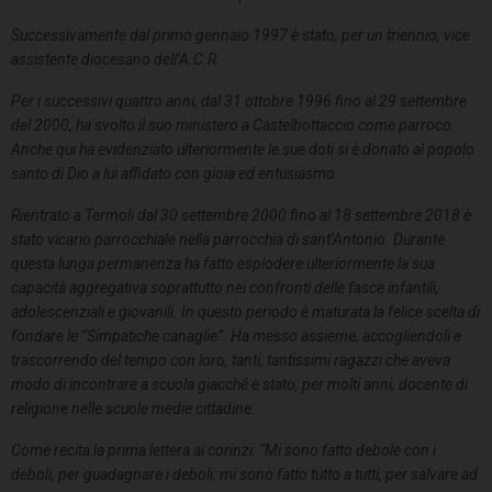
Successivamente dal primo gennaio 1997 è stato, per un triennio, vice
assistente diocesano dell’A.C.R.
Per i successivi quattro anni, dal 31 ottobre 1996 fino al 29 settembre
del 2000, ha svolto il suo ministero a Castelbottaccio come parroco.
Anche qui ha evidenziato ulteriormente le sue doti si è donato al popolo
santo di Dio a lui affidato con gioia ed entusiasmo.
Rientrato a Termoli dal 30 settembre 2000 fino al 18 settembre 2018 è
stato vicario parrocchiale nella parrocchia di sant’Antonio. Durante
questa lunga permanenza ha fatto esplodere ulteriormente la sua
capacità aggregativa soprattutto nei confronti delle fasce infantili,
adolescenziali e giovanili. In questo periodo è maturata la felice scelta di
fondare le “Simpatiche canaglie”. Ha messo assieme, accogliendoli e
trascorrendo del tempo con loro, tanti, tantissimi ragazzi che aveva
modo di incontrare a scuola giacché è stato, per molti anni, docente di
religione nelle scuole medie cittadine.
Come recita la prima lettera ai corinzi: “Mi sono fatto debole con i
deboli, per guadagnare i deboli; mi sono fatto tutto a tutti, per salvare ad