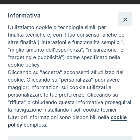
Informativa
condividi su
Utilizziamo cookie o tecnologie simili per
F
P
L
X
T
W
T
E
P
finalità tecniche e, con il tuo consenso, anche per
a
i
i
h
h
e
m
r
altre finalità ("interazioni e funzionalità semplici",
c
n
n
r
a
l
a
i
"miglioramento dell'esperienza", "misurazione" e
"targeting e pubblicità") come specificato nella
e
t
k
e
t
e
i
n
cookie policy.
b
e
e
a
s
g
l
t
Cliccando su "accetta" acconsenti all'utilizzo dei
o
r
d
d
A
r
«
Le Maddalena:
Termoli, il 30 maggio veglia di
cookie. Cliccando su "personalizza" puoi avere
presentazione del libro di don
preghiera per le vocazioni alla
o
e
I
s
p
a
maggiori informazioni sui cookie utilizzati e
Nicola Mattia a San Martino in
chiesa di San Timoteo
»
k
s
n
p
m
personalizzare le tue preferenze. Cliccando su
Pensilis
t
"rifiuta" o chiudendo questa informativa proseguirai
la navigazione installando i soli cookie tecnici.
Ulteriori informazioni sono disponibili nella
cookie
policy
completa.
Diocesi di Termoli-Larino