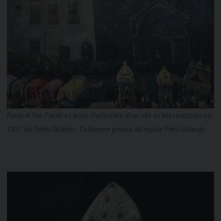
Festa di San Pardo a Larino. Particolare di un olio su tela realizzato nel
1937 da Pietro Orlando. Collezione privata del nipote Piero Orlando