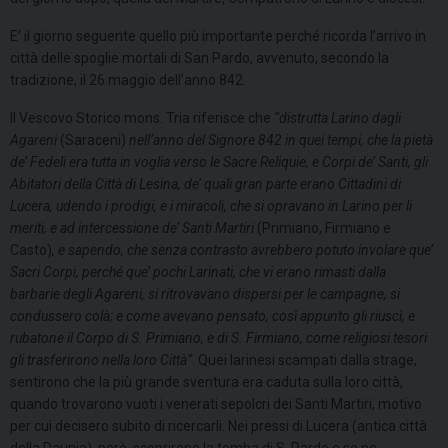
E’ il giorno seguente quello più importante perché ricorda l’arrivo in
città delle spoglie mortali di San Pardo, avvenuto, secondo la
tradizione, il 26 maggio dell’anno 842.
Il Vescovo Storico mons. Tria riferisce che
“distrutta Larino dagli
Agareni
(Saraceni)
nell’anno del Signore 842 in quei tempi, che la pietà
de’ Fedeli era tutta in voglia verso le Sacre Reliquie, e Corpi de’ Santi, gli
Abitatori della Città di Lesina, de’ quali gran parte erano Cittadini di
Lucera, udendo i prodigi, e i miracoli, che si opravano in Larino per li
meriti, e ad intercessione de’ Santi Martiri
(Primiano, Firmiano e
Casto)
, e sapendo, che senza contrasto avrebbero potuto involare que’
Sacri Corpi, perché que’ pochi Larinati, che vi erano rimasti dalla
barbarie degli Agareni, si ritrovavano dispersi per le campagne, si
condussero colà; e come avevano pensato, così appunto gli riuscì, e
rubatone il Corpo di S. Primiano, e di S. Firmiano, come religiosi tesori
gli trasferirono nella loro Città”
. Quei larinesi scampati dalla strage,
sentirono che la più grande sventura era caduta sulla loro città,
quando trovarono vuoti i venerati sepolcri dei Santi Martiri, motivo
per cui decisero subito di ricercarli. Nei pressi di Lucera (antica città