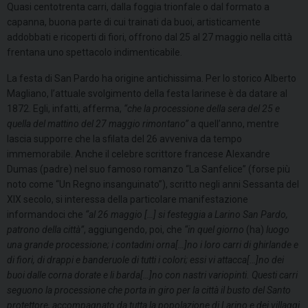
Quasi centotrenta carri, dalla foggia trionfale o dal formato a
capanna, buona parte di cui trainati da buoi, artisticamente
addobbati e ricoperti di fiori, offrono dal 25 al 27 maggio nella città
frentana uno spettacolo indimenticabile.
La festa di San Pardo ha origine antichissima. Per lo storico Alberto
Magliano, l’attuale svolgimento della festa larinese è da datare al
1872. Egli, infatti, afferma,
“che la processione della sera del 25 e
quella del mattino del 27 maggio rimontano”
a quell’anno, mentre
lascia supporre che la sfilata del 26 avveniva da tempo
immemorabile. Anche il celebre scrittore francese Alexandre
Dumas (padre) nel suo famoso romanzo “La Sanfelice” (forse più
noto come “Un Regno insanguinato”), scritto negli anni Sessanta del
XIX secolo, si interessa della particolare manifestazione
informandoci che
“al 26 maggio […] si festeggia a Larino San Pardo,
patrono della città”
, aggiungendo, poi, che
“in quel giorno
(ha)
luogo
una grande processione; i contadini orna[…]no i loro carri di ghirlande e
di fiori, di drappi e banderuole di tutti i colori; essi vi attacca[…]no dei
buoi dalle corna dorate e li barda[…]no con nastri variopinti. Questi carri
seguono la processione che porta in giro per la città il busto del Santo
protettore, accompagnato da tutta la popolazione di Larino e dei villaggi