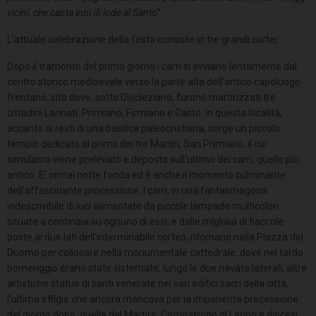
vicini, che canta inni di lode al Santo”
.
L’attuale celebrazione della festa consiste in tre grandi cortei.
Dopo il tramonto del primo giorno i carri si avviano lentamente dal
centro storico medioevale verso la parte alta dell’antico capoluogo
frentano, sito dove, sotto Diocleziano, furono martirizzati tre
cittadini Larinati: Primiano, Firmiano e Casto. In questa località,
accanto ai resti di una basilica paleocristiana, sorge un piccolo
tempio dedicato al primo dei tre Martiri, San Primiano, il cui
simulacro viene prelevato e deposto sull’ultimo dei carri, quello più
antico. E’ ormai notte fonda ed è anche il momento culminante
dell’affascinante processione. I carri, in una fantasmagoria
indescrivibile di luci alimentate da piccole lampade multicolori
situate a centinaia su ognuno di essi, e dalle migliaia di fiaccole
poste ai due lati dell’interminabile corteo, ritornano nella Piazza del
Duomo per collocare nella monumentale cattedrale, dove nel tardo
pomeriggio erano state sistemate, lungo le due navate laterali, altre
artistiche statue di santi venerate nei vari edifici sacri della città,
l’ultima effigie che ancora mancava per la imponente processione
del giorno dopo, quella del Martire, Compatrono di Larino e diocesi.