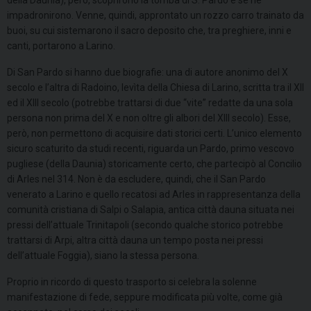
della Daunia), però, scoprirono la tomba di S. Pardo e se ne
impadronirono. Venne, quindi, approntato un rozzo carro trainato da
buoi, su cui sistemarono il sacro deposito che, tra preghiere, inni e
canti, portarono a Larino.
Di San Pardo si hanno due biografie: una di autore anonimo del X
secolo e l’altra di Radoino, levìta della Chiesa di Larino, scritta tra il XII
ed il XIII secolo (potrebbe trattarsi di due “vite” redatte da una sola
persona non prima del X e non oltre gli albori del XIII secolo). Esse,
però, non permettono di acquisire dati storici certi. L’unico elemento
sicuro scaturito da studi recenti, riguarda un Pardo, primo vescovo
pugliese (della Daunia) storicamente certo, che partecipò al Concilio
di Arles nel 314. Non è da escludere, quindi, che il San Pardo
venerato a Larino e quello recatosi ad Arles in rappresentanza della
comunità cristiana di Salpi o Salapia, antica città dauna situata nei
pressi dell’attuale Trinitapoli (secondo qualche storico potrebbe
trattarsi di Arpi, altra città dauna un tempo posta nei pressi
dell’attuale Foggia), siano la stessa persona.
Proprio in ricordo di questo trasporto si celebra la solenne
manifestazione di fede, seppure modificata più volte, come già