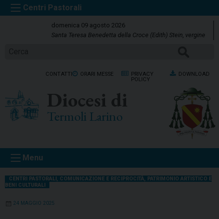
S
k
domenica 09 agosto 2026
i
Santa Teresa Benedetta della Croce (Edith) Stein, vergine
p
Cerca
t
o
CONTATTI
ORARI MESSE
PRIVACY
DOWNLOAD
c
POLICY
o
Diocesi di
n
t
Termoli Larino
e
n
t
Menu
CENTRI PASTORALI
,
COMUNICAZIONE E RECIPROCITÀ
,
PATRIMONIO ARTISTICO E
BENI CULTURALI
24 MAGGIO 2025