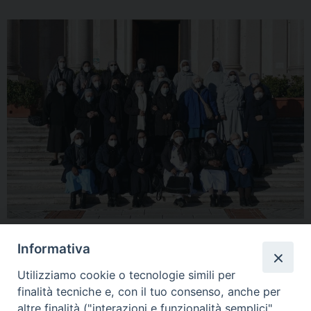
condividi su
Informativa
F
P
L
X
T
W
T
E
P
Utilizziamo cookie o tecnologie simili per
finalità tecniche e, con il tuo consenso, anche per
a
i
i
h
h
e
m
r
altre finalità ("interazioni e funzionalità semplici",