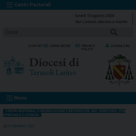
S
k
lunedì 10 agosto 2026
i
San Lorenzo, diacono e martire
p
Cerca
t
o
CONTATTI
ORARI MESSE
PRIVACY
DOWNLOAD
c
POLICY
o
Diocesi di
n
t
Termoli Larino
e
n
t
Menu
CENTRI PASTORALI
,
COMUNICAZIONE E RECIPROCITÀ
,
DAL TERRITORIO
,
VITA
SPIRITUALE E LITURGIA
3 FEBBRAIO 2022