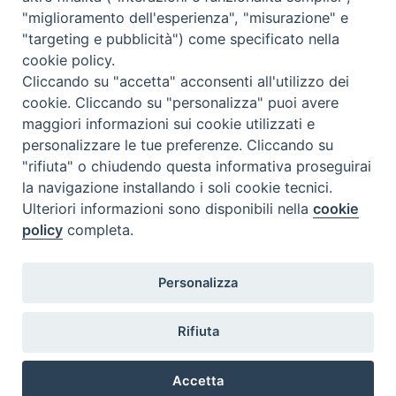
c
n
n
r
a
l
a
i
Vita spirituale e Liturgia
"miglioramento dell'esperienza", "misurazione" e
e
t
k
e
t
e
i
n
"targeting e pubblicità") come specificato nella
b
e
e
a
s
g
l
t
cookie policy.
o
r
d
d
A
r
Cliccando su "accetta" acconsenti all'utilizzo dei
«
Un libro per coltivarsi: I
A Termoli la preghiera per la
o
e
I
s
p
a
cookie. Cliccando su "personalizza" puoi avere
quattro amori di C.S. Lewis. Al
pace: le storie di chi ha
maggiori informazioni sui cookie utilizzati e
k
s
n
p
m
via gli incontri culturali alla
affrontato la paura per
personalizzare le tue preferenze. Cliccando su
t
biblioteca diocesana
riaccendere la speranza
»
"rifiuta" o chiudendo questa informativa proseguirai
la navigazione installando i soli cookie tecnici.
Ulteriori informazioni sono disponibili nella
cookie
policy
completa.
Diocesi di Termoli-Larino
Personalizza
Piazza Sant'Antonio, 6
86039 Termoli (CB)
Rifiuta
Curia Vescovile
Piazza Sant'Antonio, 6
86039 Termoli- Campobasso (CB)
Accetta
Tel: 0875 707148
Mail: curia@termolilarino.it