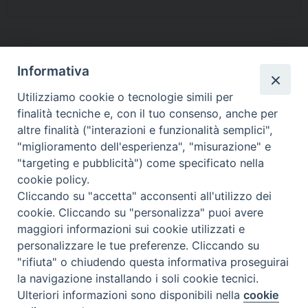
condividi su
Informativa
F
P
L
X
T
W
T
E
P
Utilizziamo cookie o tecnologie simili per
finalità tecniche e, con il tuo consenso, anche per
a
i
i
h
h
e
m
r
altre finalità ("interazioni e funzionalità semplici",
c
n
n
r
a
l
a
i
arte
,
Pastorale Salute
,
vita
"miglioramento dell'esperienza", "misurazione" e
e
t
k
e
t
e
i
n
"targeting e pubblicità") come specificato nella
b
e
e
a
s
g
l
t
cookie policy.
o
r
d
d
A
r
Cliccando su "accetta" acconsenti all'utilizzo dei
«
Quaresima e Pasqua 2024.
Giornate di raccolta del
o
e
I
s
p
a
cookie. Cliccando su "personalizza" puoi avere
Sussidio biblico-pastorale a
farmaco: contribuisci anche tu
maggiori informazioni sui cookie utilizzati e
k
s
n
p
m
cura di don Giuseppe De
»
personalizzare le tue preferenze. Cliccando su
t
Virgilio
"rifiuta" o chiudendo questa informativa proseguirai
la navigazione installando i soli cookie tecnici.
Ulteriori informazioni sono disponibili nella
cookie