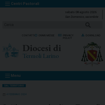
S
k
sabato 08 agosto 2026
i
San Domenico, sacerdote
p
Cerca
t
o
CONTATTI
ORARI MESSE
PRIVACY
DOWNLOAD
c
POLICY
o
Diocesi di
n
t
Termoli Larino
e
n
t
Menu
DAL TERRITORIO
4 FEBBRAIO 2024