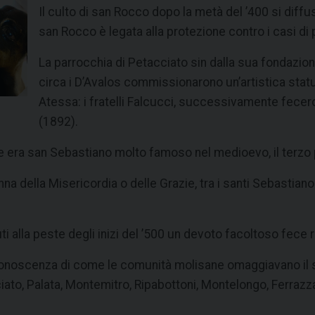
Il culto di san Rocco dopo la metà del ’400 si diffu
san Rocco è legata alla protezione contro i casi di p
La parrocchia di Petacciato sin dalla sua fondazio
circa i D’Avalos commissionarono un’artistica statu
Atessa: i fratelli Falcucci, successivamente fecer
(1892).
te era san Sebastiano molto famoso nel medioevo, il terzo 
na della Misericordia o delle Grazie, tra i santi Sebastiano
 alla peste degli inizi del ’500 un devoto facoltoso fece r
onoscenza di come le comunità molisane omaggiavano il sant
iato, Palata, Montemitro, Ripabottoni, Montelongo, Ferrazz