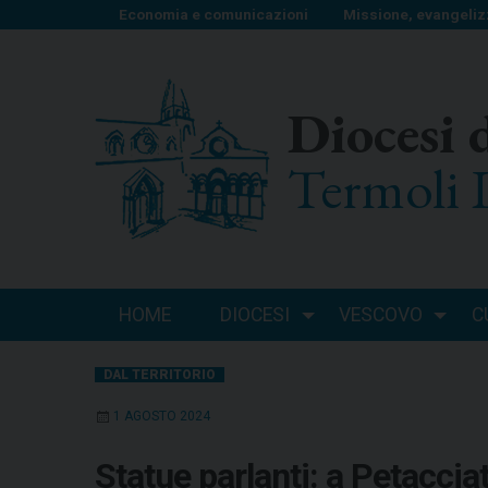
S
Economia e comunicazioni
Missione, evangeliz
k
i
p
Diocesi 
t
o
Termoli 
c
o
n
t
e
n
HOME
DIOCESI
VESCOVO
C
t
DAL TERRITORIO
1 AGOSTO 2024
Statue parlanti: a Petaccia