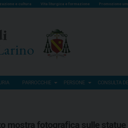
zazione e cultura
Vita liturgica e formazione
Promozione uma
di
Larino
URIA
PARROCCHIE
PERSONE
CONSULTA DEI
to mostra fotografica sulle statue