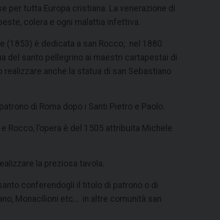
se per tutta Europa cristiana. La venerazione di
este, colera e ogni malattia infettiva.
ne (1853) è dedicata a san Rocco; nel 1880
a del santo pellegrino ai maestri cartapestai di
o realizzare anche la statua di san Sebastiano
patrono di Roma dopo i Santi Pietro e Paolo.
 e Rocco, l’opera è del 1505 attribuita Michele
ealizzare la preziosa tavola.
o conferendogli il titolo di patrono o di
ano, Monacilioni etc… in altre comunità san