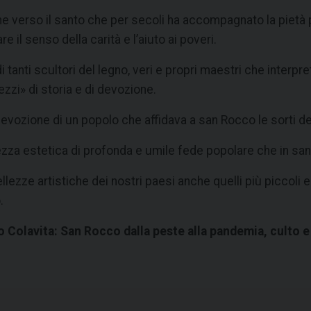
e verso il santo che per secoli ha accompagnato la pietà 
e il senso della carità e l’aiuto ai poveri.
o di tanti scultori del legno, veri e propri maestri che inter
zzi» di storia e di devozione.
la devozione di un popolo che affidava a san Rocco le sorti d
ellezza estetica di profonda e umile fede popolare che in s
lezze artistiche dei nostri paesi anche quelli più piccoli e 
.
 Colavita: San Rocco dalla peste alla pandemia, culto 