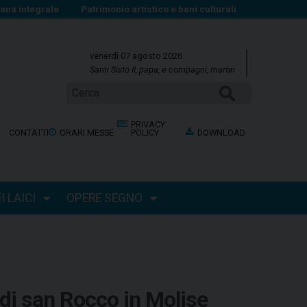
na integrale
Patrimonio artistico e beni culturali
venerdì 07 agosto 2026
Santi Sisto II, papa, e compagni, martiri
Cerca
PRIVACY
CONTATTI
ORARI MESSE
POLICY
DOWNLOAD
 LAICI
OPERE SEGNO
 di san Rocco in Molise