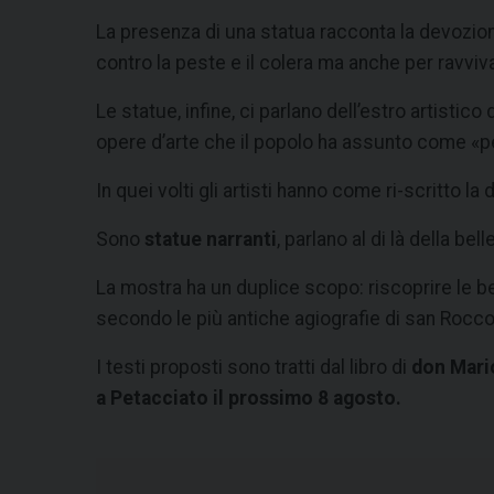
La presenza di una statua racconta la devozion
contro la peste e il colera ma anche per ravvivar
Le statue, infine, ci parlano dell’estro artistic
opere d’arte che il popolo ha assunto come «pe
In quei volti gli artisti hanno come ri-scritto 
Sono
statue narranti
, parlano al di là della b
La mostra ha un duplice scopo: riscoprire le bel
secondo le più antiche agiografie di san Rocco
I testi proposti sono tratti dal libro di
don Mario
a Petacciato il prossimo 8 agosto.