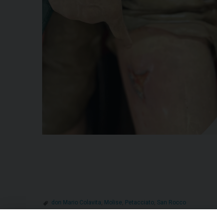
don Mario Colavita
,
Molise
,
Petacciato
,
San Rocco