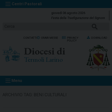
S
k
giovedì 06 agosto 2026
i
Festa della Trasfigurazione del Signore
p
CERCA
t
o
CONTATTI
ORARI MESSE
PRIVACY
DOWNLOAD
c
POLICY
o
Diocesi di
n
t
Termoli Larino
e
n
t
Menu
ARCHIVIO TAG:
BENI CULTURALI