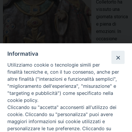
Colletorto ha
vissuto una
giornata storica
e piena di
emozioni. In
occasione
dell’udienza
Informativa
generale in
piazza San Pietro, Sua Santità Papa Leone XIV ha benedetto
Utilizziamo cookie o tecnologie simili per
la statua di Santa Maria Lauretana da poco restaurata dalla
finalità tecniche e, con il tuo consenso, anche per
dott.ssa Maria Elena Lozupone d’intesa con la
altre finalità ("interazioni e funzionalità semplici",
Soprintendenza Archeologia, Belle Arti e Paesaggio …
"miglioramento dell'esperienza", "misurazione" e
Continua a leggere
C
»
"targeting e pubblicità") come specificato nella
o
cookie policy.
condividi su
l
Cliccando su "accetta" acconsenti all'utilizzo dei
l
cookie. Cliccando su "personalizza" puoi avere
F
P
L
X
T
W
T
E
P
e
maggiori informazioni sui cookie utilizzati e
a
i
i
h
h
e
m
r
t
personalizzare le tue preferenze. Cliccando su
c
n
n
r
a
l
a
i