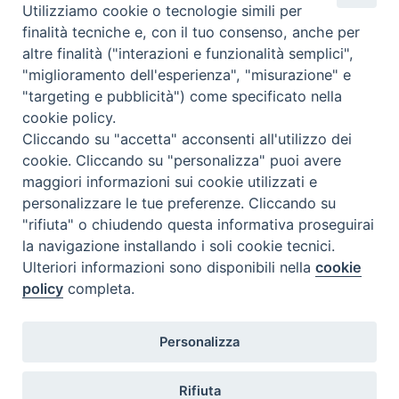
Utilizziamo cookie o tecnologie simili per
Messia. L’associazione culturale parrocchiale amici di San
finalità tecniche e, con il tuo consenso, anche per
Rocco, in unione con la locale parrocchia di Petacciato
altre finalità ("interazioni e funzionalità semplici",
propongono un evento culturale fruibile nei giorni di festa fino
"miglioramento dell'esperienza", "misurazione" e
al 7 …
Continua a leggere
B
»
"targeting e pubblicità") come specificato nella
e
cookie policy.
condividi su
t
Cliccando su "accetta" acconsenti all'utilizzo dei
l
cookie. Cliccando su "personalizza" puoi avere
F
P
L
X
T
W
T
E
P
e
maggiori informazioni sui cookie utilizzati e
a
i
i
h
h
e
m
r
m
personalizzare le tue preferenze. Cliccando su
c
n
n
r
a
l
a
i
m
"rifiuta" o chiudendo questa informativa proseguirai
e
t
k
e
t
e
i
n
e
la navigazione installando i soli cookie tecnici.
P
b
e
e
a
s
g
l
t
c
Ulteriori informazioni sono disponibili nella
cookie
o
o
r
d
d
A
r
u
policy
completa.
s
o
e
l
I
s
p
a
t
Diocesi di Termoli-Larino
l
k
s
n
p
m
Personalizza
Piazza Sant'Antonio, 6
N
a
86039 Termoli (CB)
t
a
d
Rifiuta
Curia Vescovile