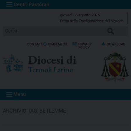
S
k
giovedì 06 agosto 2026
i
Festa della Trasfigurazione del Signore
p
CERCA
t
o
CONTATTI
ORARI MESSE
PRIVACY
DOWNLOAD
c
POLICY
o
Diocesi di
n
t
Termoli Larino
e
n
t
Menu
ARCHIVIO TAG:
BETLEMME