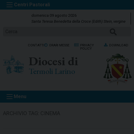
S
k
domenica 09 agosto 2026
i
Santa Teresa Benedetta della Croce (Edith) Stein, vergine
p
CERCA
t
o
CONTATTI
ORARI MESSE
PRIVACY
DOWNLOAD
c
POLICY
o
Diocesi di
n
t
Termoli Larino
e
n
t
Menu
ARCHIVIO TAG:
CINEMA