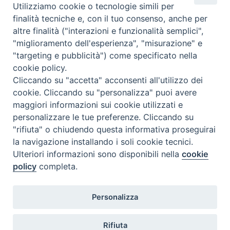
Utilizziamo cookie o tecnologie simili per
sacrificio, non far mancare agli amanti del cinema, la
finalità tecniche e, con il tuo consenso, anche per
possibilità di godersi un buon e bel film. Consapevoli che non
altre finalità ("interazioni e funzionalità semplici",
possiamo competere con le più attrezzate e confortevoli
"miglioramento dell'esperienza", "misurazione" e
multisale, con umiltà, …
Continua a leggere
T
»
"targeting e pubblicità") come specificato nella
e
cookie policy.
condividi su
r
Cliccando su "accetta" acconsenti all'utilizzo dei
m
cookie. Cliccando su "personalizza" puoi avere
F
P
L
X
T
W
T
E
P
o
maggiori informazioni sui cookie utilizzati e
a
i
i
h
h
e
m
r
l
personalizzare le tue preferenze. Cliccando su
c
n
n
r
a
l
a
i
i
"rifiuta" o chiudendo questa informativa proseguirai
e
t
k
e
t
e
i
n
,
la navigazione installando i soli cookie tecnici.
P
b
e
e
a
s
g
l
t
r
Ulteriori informazioni sono disponibili nella
cookie
o
o
r
d
d
A
r
i
policy
completa.
s
o
e
I
s
p
p
a
t
Diocesi di Termoli-Larino
r
k
s
n
p
m
Personalizza
Piazza Sant'Antonio, 6
N
e
86039 Termoli (CB)
t
a
n
Rifiuta
Curia Vescovile