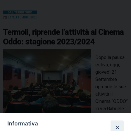
DAL TERRITORIO
21 SETTEMBRE 2023
Termoli, riprende l’attività al Cinema
Oddo: stagione 2023/2024
Dopo la pausa
estiva, oggi,
giovedì 21
Settembre
riprende le sue
attività il
Cinema “ODDO”
in via Gabriele
Pepe, 14 a
Informativa
Termoli (CB).
Unica sala – cinema rimasta in città vuole, con impegno e