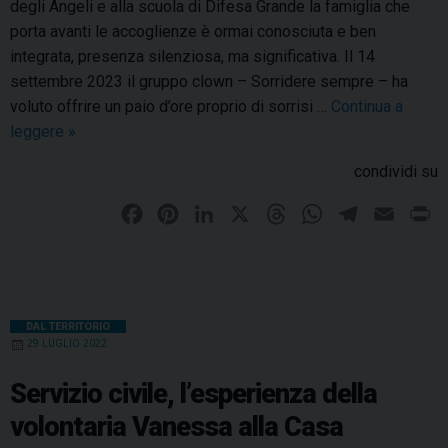
degli Angeli e alla scuola di Difesa Grande la famiglia che
porta avanti le accoglienze è ormai conosciuta e ben
integrata, presenza silenziosa, ma significativa. Il 14
settembre 2023 il gruppo clown – Sorridere sempre – ha
voluto offrire un paio d’ore proprio di sorrisi …
Continua a
leggere
T
»
e
condividi su
r
m
F
P
L
X
T
W
T
E
P
o
a
i
i
h
h
e
m
r
l
c
n
n
r
a
l
a
i
i
e
t
k
e
t
e
i
n
,
b
e
e
a
s
g
l
t
DAL TERRITORIO
u
29 LUGLIO 2022
o
r
d
d
A
r
n
p
o
e
I
s
p
a
Servizio civile, l’esperienza della
o
k
s
n
p
m
volontaria Vanessa alla Casa
m
t