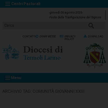
S
k
giovedì 06 agosto 2026
i
Festa della Trasfigurazione del Signore
p
CERCA
t
o
CONTATTI
ORARI MESSE
PRIVACY
DOWNLOAD
c
POLICY
o
Diocesi di
n
t
Termoli Larino
e
n
t
Menu
ARCHIVIO TAG:
COMUNITÀ GIOVANNI XXIII