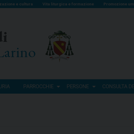
zazione e cultura
Vita liturgica e formazione
Promozione uma
di
Larino
URIA
PARROCCHIE
PERSONE
CONSULTA DEI