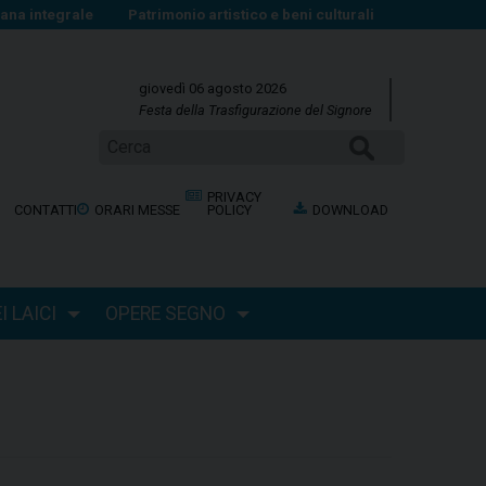
na integrale
Patrimonio artistico e beni culturali
giovedì 06 agosto 2026
Festa della Trasfigurazione del Signore
CERCA
PRIVACY
CONTATTI
ORARI MESSE
POLICY
DOWNLOAD
 LAICI
OPERE SEGNO