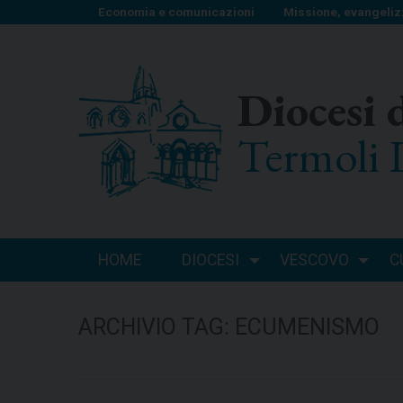
S
Economia e comunicazioni
Missione, evangeliz
k
i
p
Diocesi 
t
o
Termoli 
c
o
n
t
e
n
HOME
DIOCESI
VESCOVO
C
t
ARCHIVIO TAG:
ECUMENISMO