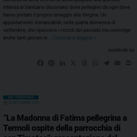
intensa al Santuario diocesano dove pellegrini da ogni dove
hanno portato il proprio omaggio alla Vergine. Un
appuntamento immancabile, nella quarta domenica di
settembre, che ripercorre i ricordi del passato ma coinvolge
anche tanti giovani in …
Continua a leggere
M
»
a
condividi su
d
o
F
P
L
X
T
W
T
E
P
n
a
i
i
h
h
e
m
r
n
c
n
n
r
a
l
a
i
a
e
t
k
e
t
e
i
n
d
b
e
e
a
s
g
l
t
DAL TERRITORIO
e
23 SETTEMBRE 2025
o
r
d
d
A
r
l
o
e
I
s
l
p
a
“La Madonna di Fatima pellegrina a
a
k
s
n
p
m
Termoli ospite della parrocchia di
D
t