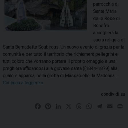
t
a
parrocchia di
o
,
Santa Maria
l
t
delle Rose di
i
a
Bonefro
b
n
accoglierà la
r
t
sacra reliquia di
o
i
Santa Bernadette Soubirous. Un nuovo evento di grazia per la
p
comunità e per tutto il territorio che richiamerà pellegrini e
e
tutti coloro che vorranno portare il proprio omaggio e una
l
preghiera affidandosi alla giovane santa ((1844-1879) alla
l
quale è apparsa, nella grotta di Massabielle, la Madonna …
e
Continua a leggere
L
»
g
a
condividi su
r
r
i
e
F
P
L
X
T
W
T
E
P
n
l
a
i
i
h
h
e
m
r
i
i
c
n
n
r
a
l
a
i
a
q