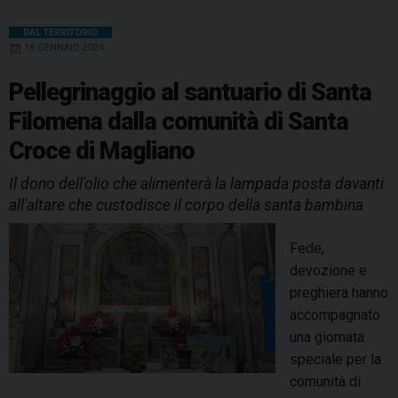
e
t
k
e
t
e
i
n
l
u
S
b
e
e
a
s
g
l
t
DAL TERRITORIO
i
18 GENNAIO 2024
a
o
r
d
d
A
r
a
n
d
o
e
I
s
p
a
Pellegrinaggio al santuario di Santa
t
i
k
s
n
p
m
Filomena dalla comunità di Santa
u
S
t
a
Croce di Magliano
a
r
n
Il dono dell'olio che alimenterà la lampada posta davanti
i
t
all'altare che custodisce il corpo della santa bambina
o
a
p
B
Fede,
e
e
devozione e
r
r
preghiera hanno
l
n
accompagnato
a
a
una giornata
f
d
speciale per la
e
e
comunità di
s
t