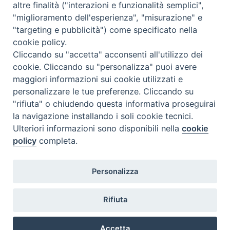
i
altre finalità ("interazioni e funzionalità semplici",
pellegrinaggio tradizionale mai interrotto, di tutto il paese,
a
"miglioramento dell'esperienza", "misurazione" e
per …
Continua a leggere
P
»
g
"targeting e pubblicità") come specificato nella
e
condividi su
i
cookie policy.
l
o
Cliccando su "accetta" acconsenti all'utilizzo dei
l
F
P
L
X
T
W
T
E
P
i
cookie. Cliccando su "personalizza" puoi avere
e
a
i
i
h
h
e
m
r
maggiori informazioni sui cookie utilizzati e
n
g
c
n
n
r
a
l
a
i
personalizzare le tue preferenze. Cliccando su
t
r
"rifiuta" o chiudendo questa informativa proseguirai
e
t
k
e
t
e
i
n
e
i
la navigazione installando i soli cookie tecnici.
m
b
e
e
a
s
g
l
t
1
Pagina successiva »
n
Ulteriori informazioni sono disponibili nella
cookie
p
o
r
d
d
A
r
a
policy
completa.
o
o
e
g
I
s
p
a
d
g
k
s
n
p
m
Diocesi di Termoli-Larino
i
Personalizza
Piazza Sant'Antonio, 6
i
t
86039 Termoli (CB)
p
o
a
s
Rifiuta
Curia Vescovile
n
p
Piazza Sant'Antonio, 6
d
86039 Termoli- Campobasso (CB)
e
Accetta
Tel: 0875 707148