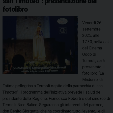
san Timoteo”: presentazione del
i
f
fotolibro
e
s
Venerdì 26
a
settembre
,
2025, alle
t
17.30, nella sala
a
del Cinema
n
Oddo di
t
Termoli, sarà
i
presentato il
p
fotolibro “La
e
Madonna di
l
Fatima pellegrina a Termoli ospite della parrocchia di san
l
Timoteo” Il programma dell’iniziativa prevede i saluti del
e
presidente della Regione, Francesco Roberti e del sindaco di
g
Termoli, Nico Balice. Seguiranno gli interventi del parroco,
r
don Benito Giorgetta, che ha coordinato tutto l’evento, e di