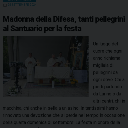
25 SETTEMBRE 2024
h
o
r
d
d
A
r
i
o
e
I
s
p
a
Madonna della Difesa, tanti pellegrini
a
k
s
n
p
m
al Santuario per la festa
d
t
i
s
Un luogo del
a
cuore che ogni
n
anno richiama
T
migliaia di
i
pellegrini da
m
ogni dove. Chi a
o
piedi partendo
t
da Larino o da
e
altri centri, chi in
o
macchina, chi anche in sella a un asino. In tantissimi hanno
”
rinnovato una devozione che si perde nel tempo in occasione
:
della quarta domenica di settembre: La festa in onore della