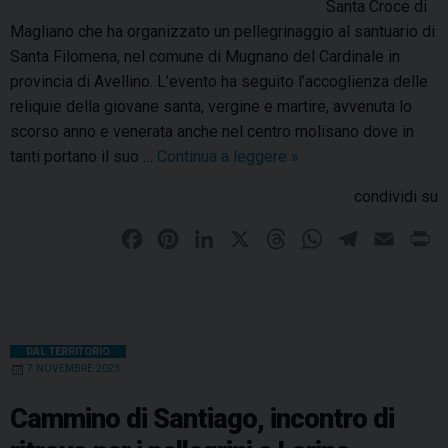
Santa Croce di
t
t
Magliano che ha organizzato un pellegrinaggio al santuario di
a
e
Santa Filomena, nel comune di Mugnano del Cardinale in
d
provincia di Avellino. L’evento ha seguito l’accoglienza delle
a
reliquie della giovane santa, vergine e martire, avvenuta lo
L
scorso anno e venerata anche nel centro molisano dove in
o
tanti portano il suo …
Continua a leggere
P
»
u
e
r
condividi su
l
d
l
F
P
L
X
T
W
T
E
P
e
e
a
i
i
h
h
e
m
r
s
g
a
c
n
n
r
a
l
a
i
r
B
e
t
k
e
t
e
i
n
i
o
b
e
e
a
s
g
l
t
DAL TERRITORIO
n
n
7 NOVEMBRE 2023
o
r
d
d
A
r
a
e
o
e
I
s
g
p
a
Cammino di Santiago, incontro di
f
g
k
s
n
p
m
r