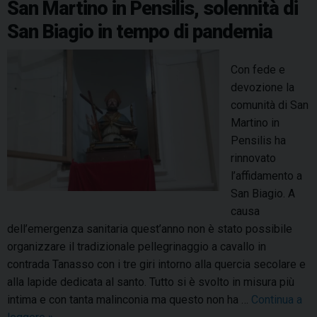
San Martino in Pensilis, solennità di
t
k
s
n
p
m
a
San Biagio in tempo di pandemia
t
F
i
Con fede e
l
devozione la
o
comunità di San
m
Martino in
e
Pensilis ha
n
rinnovato
a
l’affidamento a
d
San Biagio. A
a
causa
l
dell’emergenza sanitaria quest’anno non è stato possibile
l
organizzare il tradizionale pellegrinaggio a cavallo in
a
contrada Tanasso con i tre giri intorno alla quercia secolare e
c
alla lapide dedicata al santo. Tutto si è svolto in misura più
o
intima e con tanta malinconia ma questo non ha …
Continua a
m