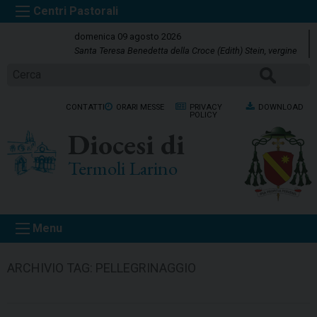
S
k
domenica 09 agosto 2026
i
Santa Teresa Benedetta della Croce (Edith) Stein, vergine
p
CERCA
t
o
CONTATTI
ORARI MESSE
PRIVACY
DOWNLOAD
c
POLICY
o
Diocesi di
n
t
Termoli Larino
e
n
t
Menu
ARCHIVIO TAG:
PELLEGRINAGGIO