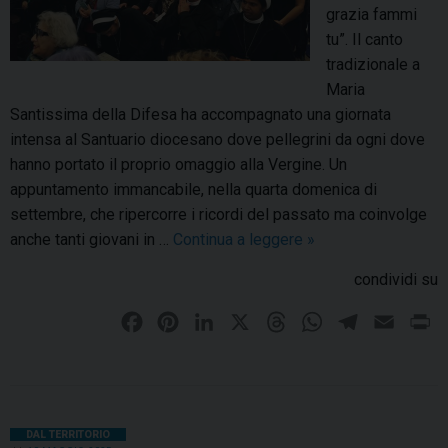
t
grazia fammi
i
tu”. Il canto
–
tradizionale a
R
Maria
i
Santissima della Difesa ha accompagnato una giornata
t
intensa al Santuario diocesano dove pellegrini da ogni dove
i
hanno portato il proprio omaggio alla Vergine. Un
r
appuntamento immancabile, nella quarta domenica di
o
settembre, che ripercorre i ricordi del passato ma coinvolge
d
anche tanti giovani in …
Continua a leggere
M
»
i
a
f
condividi su
d
i
o
F
P
L
X
T
W
T
E
P
n
n
a
i
i
h
h
e
m
r
e
n
a
c
n
n
r
a
l
a
i
a
n
e
t
k
e
t
e
i
n
d
n
b
e
e
a
s
g
l
t
DAL TERRITORIO
e