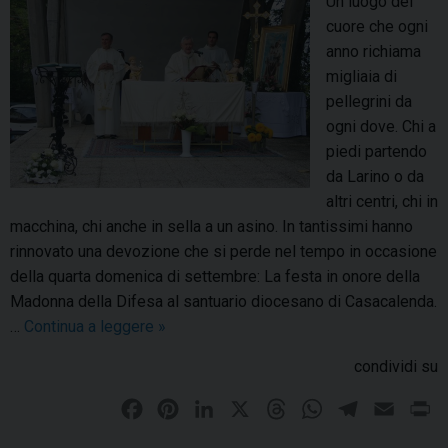
Un luogo del
d
r
d
cuore che ogni
e
i
i
anno richiama
l
o
o
migliaia di
l
d
c
pellegrini da
a
i
e
ogni dove. Chi a
M
C
s
piedi partendo
a
a
a
da Larino o da
d
s
n
altri centri, chi in
o
a
o
macchina, chi anche in sella a un asino. In tantissimi hanno
n
c
p
rinnovato una devozione che si perde nel tempo in occasione
n
a
e
della quarta domenica di settembre: La festa in onore della
a
l
r
Madonna della Difesa al santuario diocesano di Casacalenda.
d
e
l
…
Continua a leggere
M
»
i
n
a
a
F
d
condividi su
f
d
a
a
e
o
t
F
P
L
X
T
W
T
E
P
s
n
i
a
i
i
h
h
e
m
r
t