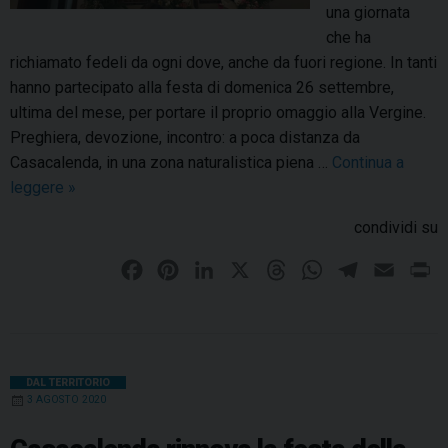
i
i
una giornata
p
t
che ha
e
o
richiamato fedeli da ogni dove, anche da fuori regione. In tanti
l
,
hanno partecipato alla festa di domenica 26 settembre,
l
C
ultima del mese, per portare il proprio omaggio alla Vergine.
e
i
Preghiera, devozione, incontro: a poca distanza da
g
v
Casacalenda, in una zona naturalistica piena …
Continua a
r
i
leggere
P
»
i
t
e
condividi su
n
a
l
i
c
l
F
P
L
X
T
W
T
E
P
a
a
e
a
i
i
h
h
e
m
r
l
m
g
c
n
n
r
a
l
a
i
S
p
r
e
t
k
e
t
e
i
n
a
o
i
n
b
e
e
m
a
s
g
l
t
DAL TERRITORIO
n
3 AGOSTO 2020
t
a
o
r
d
d
A
r
i
u
r
a
o
e
I
s
p
a