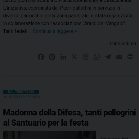
Lucito (con una sosta a Civitacampomarano) e Casacalenda.
l
l
L’iniziativa, coordinata dai Padri pallottini in servizio in
’
e
diverse parrocchie della zona pastorale, è stata organizzata
e
g
in collaborazione con l’associazione “Araldi del Vangelo”.
r
r
Tanti fedeli …
Continua a leggere
P
»
e
i
e
m
condividi su
n
l
o
i
l
d
F
P
L
X
T
W
T
E
P
a
e
i
a
i
i
h
h
e
m
r
l
g
S
c
n
n
r
a
l
a
i
S
r
a
e
t
k
e
t
e
i
n
a
i
n
n
b
e
e
a
s
g
l
t
DAL TERRITORIO
n
t
25 SETTEMBRE 2024
t
o
r
d
d
A
r
a
’
u
o
e
I
g
s
p
a
O
Madonna della Difesa, tanti pellegrini
a
g
k
s
n
p
m
n
al Santuario per la festa
r
i
o
t
i
o
f
o