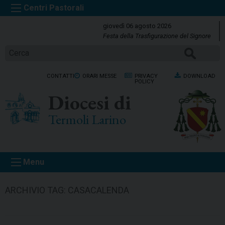
S
k
giovedì 06 agosto 2026
i
Festa della Trasfigurazione del Signore
p
CERCA
t
o
CONTATTI
ORARI MESSE
PRIVACY
DOWNLOAD
c
POLICY
o
Diocesi di
n
t
Termoli Larino
e
n
t
Menu
ARCHIVIO TAG:
CASACALENDA