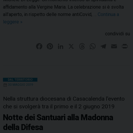
e
affidamento alla Vergine Maria. La celebrazione si è svolta
s
all’aperto, in rispetto delle norme antiCovid, …
Continua a
a
leggere
C
»
,
a
condividi su
g
s
i
a
F
P
L
X
T
W
T
E
P
o
c
a
i
i
h
h
e
m
r
r
a
c
n
n
r
a
l
a
i
n
l
e
t
k
e
t
e
i
n
a
e
t
b
e
e
a
s
g
l
t
DAL TERRITORIO
n
30 MAGGIO 2019
a
o
r
d
d
A
r
d
d
a
o
e
I
s
p
a
Nella struttura diocesana di Casacalenda l'evento
i
r
k
s
n
p
m
che si svolgerà tra il primo e il 2 giugno 2019
f
i
t
Notte dei Santuari alla Madonna
e
n
s
della Difesa
n
t