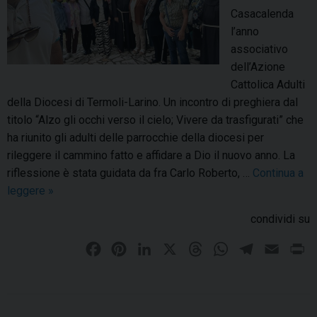
Casacalenda
l’anno
associativo
dell’Azione
Cattolica Adulti
della Diocesi di Termoli-Larino. Un incontro di preghiera dal
titolo “Alzo gli occhi verso il cielo; Vivere da trasfigurati” che
ha riunito gli adulti delle parrocchie della diocesi per
rileggere il cammino fatto e affidare a Dio il nuovo anno. La
riflessione è stata guidata da fra Carlo Roberto, …
Continua a
leggere
A
»
l
condividi su
z
o
F
P
L
X
T
W
T
E
P
g
a
i
i
h
h
e
m
r
l
c
n
n
r
a
l
a
i
i
e
t
k
e
t
e
i
n
o