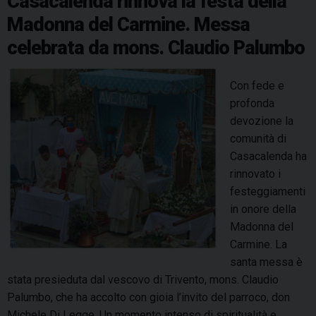
Casacalenda rinnova la festa della
a
a
l
k
s
n
p
m
Madonna del Carmine. Messa
r
n
S
t
i
o
celebrata da mons. Claudio Palumbo
a
o
e
n
p
C
t
Con fede e
e
a
u
profonda
r
s
a
devozione la
l
a
r
comunità di
a
c
i
Casacalenda ha
f
a
o
rinnovato i
e
l
d
festeggiamenti
s
e
e
in onore della
t
n
l
Madonna del
a
d
l
Carmine. La
a
a
santa messa è
D
stata presieduta dal vescovo di Trivento, mons. Claudio
i
Palumbo, che ha accolto con gioia l’invito del parroco, don
f
Michele Di Legge. Un momento intenso di spiritualità e