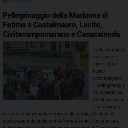
o
10 MAGGIO 2025
o
r
d
d
A
r
l
A
o
e
I
s
l
p
a
Pellegrinaggio della Madonna di
z
a
k
s
n
p
m
i
Fatima a Castelmauro, Lucito,
D
t
o
Civitacampomarano e Casacalenda
i
n
f
e
e
Fede, preghiera,
C
s
devozione e
a
a
tanto amore
t
,
hanno
t
t
accompagnato
o
a
il pellegrinaggio
l
n
della Madonna
i
t
di Fatima che a
c
i
inizio maggio,
a
p
mese tradizionalmente dedicato alla Vergine, ha toccato
a
e
quattro paesi della diocesi di Termoli-Larino: Castelmauro,
l
l