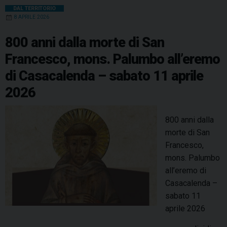
b
e
e
a
s
g
l
t
DAL TERRITORIO
c
8 APRILE 2026
o
r
d
d
A
r
c
h
o
e
I
s
p
a
800 anni dalla morte di San
i
k
s
n
p
m
Francesco, mons. Palumbo all’eremo
v
t
di Casacalenda – sabato 11 aprile
e
r
2026
s
o
800 anni dalla
i
morte di San
l
Francesco,
c
mons. Palumbo
i
all’eremo di
e
Casacalenda –
l
sabato 11
o
aprile 2026
…
v