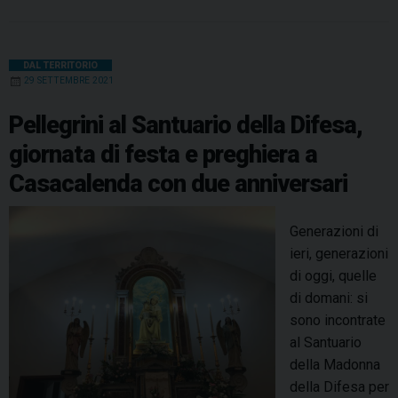
n
m
c
n
n
r
a
l
a
i
a
a
a
e
t
k
e
t
e
i
n
d
a
b
e
e
a
s
g
l
t
DAL TERRITORIO
e
C
29 SETTEMBRE 2021
o
r
d
d
A
r
l
a
o
l
e
I
s
p
a
s
Pellegrini al Santuario della Difesa,
a
t
k
s
n
p
m
giornata di festa e preghiera a
D
e
t
Casacalenda con due anniversari
i
l
f
m
e
a
Generazioni di
s
u
ieri, generazioni
a
r
di oggi, quelle
,
o
di domani: si
t
,
sono incontrate
a
L
al Santuario
n
u
della Madonna
t
c
della Difesa per