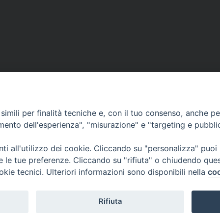
l
v
l
a
’
l
a
’
n
a
n
ff
o
i
g
d
i
a
imili per finalità tecniche e, con il tuo consenso, anche per 
u
m
amento dell'esperienza", "misurazione" e "targeting e pubbli
b
e
i
n
i all'utilizzo dei cookie. Cliccando su "personalizza" puoi
l
t
re le tue preferenze. Cliccando su "rifiuta" o chiudendo que
a
o
okie tecnici. Ulteriori informazioni sono disponibili nella
coo
Curia Vescovile
r
a
ermoli-Larino
Piazza Sant'Antonio, 6
e
ant'Antonio, 6
86039 Termoli- Campo
l
9 Termoli (CB)
Tel: 0875 707148
Rifiuta
l
Mail: curia@termolilarin
a