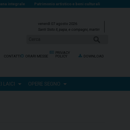
na integrale
Patrimonio artistico e beni culturali
venerdì 07 agosto 2026
Santi Sisto II, papa, e compagni, martiri
CERCA
PRIVACY
CONTATTI
ORARI MESSE
POLICY
DOWNLOAD
 LAICI
OPERE SEGNO