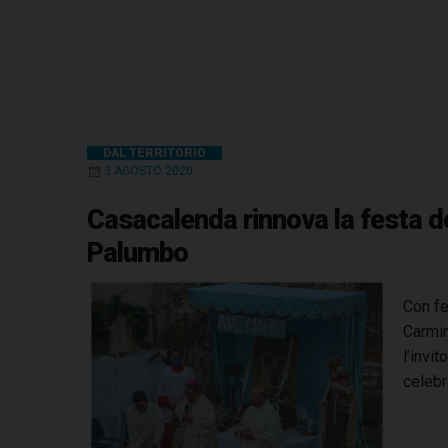
DAL TERRITORIO
3 AGOSTO 2020
Casacalenda rinnova la festa 
Palumbo
Con fe
Carmin
l’invi
celebr