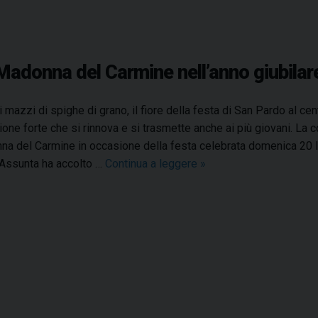
 Madonna del Carmine nell’anno giubilar
i mazzi di spighe di grano, il fiore della festa di San Pardo al centr
one forte che si rinnova e si trasmette anche ai più giovani. La c
a del Carmine in occasione della festa celebrata domenica 20 lu
Assunta ha accolto …
Continua a leggere
M
»
o
n
t
o
r
i
o
n