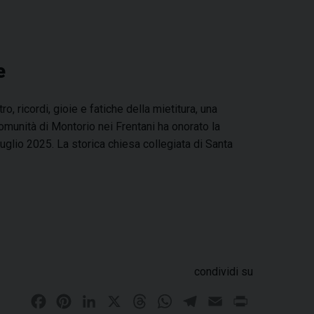
e
o, ricordi, gioie e fatiche della mietitura, una
omunità di Montorio nei Frentani ha onorato la
glio 2025. La storica chiesa collegiata di Santa
condividi su
F
P
L
X
T
W
T
E
P