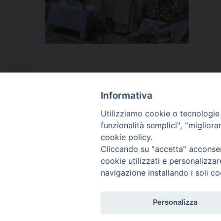
Informativa
Utilizziamo cookie o tecnologie s
funzionalità semplici", "miglior
cookie policy.
P
Cliccando su "accetta" acconsent
cookie utilizzati e personalizza
o
navigazione installando i soli co
s
Diocesi di T
Piazza S
8603
Personalizza
t