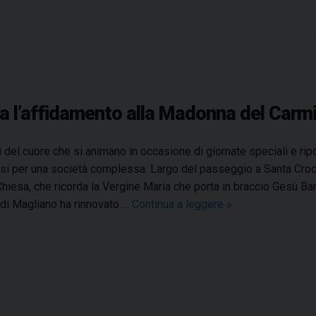
e
i
F
r
e
n
a l’affidamento alla Madonna del Carm
t
a
n
 del cuore che si animano in occasione di giornate speciali e ripo
i
si per una società complessa. Largo del passeggio a Santa Croce 
o
Chiesa, che ricorda la Vergine Maria che porta in braccio Gesù B
n
di Magliano ha rinnovato …
Continua a leggere
S
»
o
a
r
n
a
t
l
a
a
C
M
r