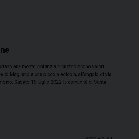
a
i
i
h
h
e
m
r
c
n
n
r
a
l
a
i
e
t
k
e
t
e
i
n
b
e
e
a
s
g
l
t
o
r
d
d
A
r
o
e
I
s
p
a
ine
k
s
n
p
m
t
rtano alla mente l’infanzia e custodiscono valori
di Magliano e una piccola edicola, all’angolo di via
ambino. Sabato 16 luglio 2022 la comunità di Santa
condividi su