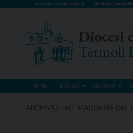
S
Economia e comunicazioni
Missione, evangeliz
k
i
p
Diocesi 
t
o
Termoli 
c
o
n
t
e
n
HOME
DIOCESI
VESCOVO
C
t
ARCHIVIO TAG:
MADONNA DEL 