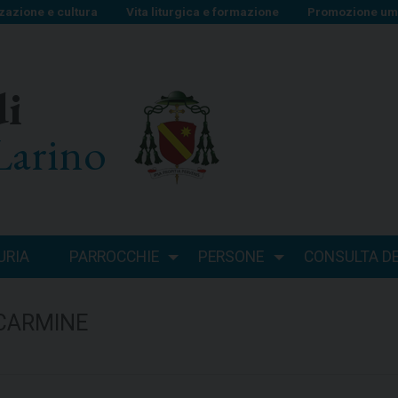
zazione e cultura
Vita liturgica e formazione
Promozione uma
di
Larino
URIA
PARROCCHIE
PERSONE
CONSULTA DEI
CARMINE