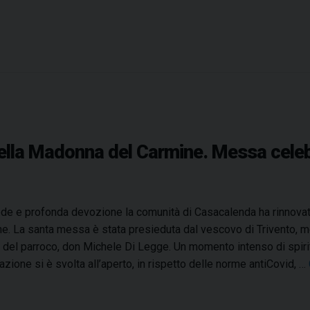
a
o
d
c
o
e
n
d
n
i
a
M
d
a
e
g
l
della Madonna del Carmine. Messa cele
l
C
i
a
a
r
n
de e profonda devozione la comunità di Casacalenda ha rinnovat
m
o
e. La santa messa è stata presieduta dal vescovo di Trivento, m
i
r
to del parroco, don Michele Di Legge. Un momento intenso di spirit
n
i
azione si è svolta all’aperto, in rispetto delle norme antiCovid, …
e
n
n
n
e
o