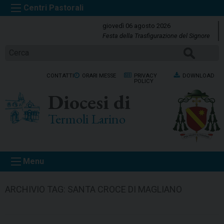
S
k
giovedì 06 agosto 2026
i
Festa della Trasfigurazione del Signore
p
CERCA
t
o
CONTATTI
ORARI MESSE
PRIVACY
DOWNLOAD
c
POLICY
o
Diocesi di
n
t
Termoli Larino
e
n
t
Menu
ARCHIVIO TAG:
SANTA CROCE DI MAGLIANO