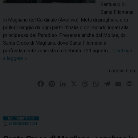
Santuario di
Santa Filomena
in Mugnano del Cardinale (Avellino). Meta di preghiera e di
pellegrinaggio da ogni parte d’Italia e del mondo legati alla
principessa del Paradiso. Presenze anche dal Molise, da
Santa Croce di Magliano, dove Santa Filomena è
profondamente venerata e celebrata il 21 agosto …
Continua
a leggere
D
»
e
condividi su
l
e
F
P
L
X
T
W
T
E
P
g
a
i
i
h
h
e
m
r
a
c
n
n
r
a
l
a
i
z
e
t
k
e
t
e
i
n
i
b
e
e
a
s
g
l
t
DAL TERRITORIO
o
12 DICEMBRE 2024
o
r
d
d
A
r
n
e
o
e
I
s
p
a