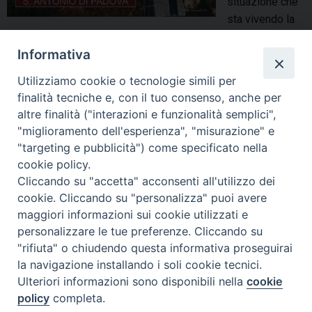
situazione che
o
sta vivendo la
n
nostra
a
Informativa
comunità, sarà ripetuto l’atto di affidamento al Santo Patrono.
t
Per 13 giorni alle 19 sarà possibile seguirlo sulla pagina
Utilizziamo cookie o tecnologie simili per
a
facebook No Comfort Zone. Sant’Antonio resterà esposto
finalità tecniche e, con il tuo consenso, anche per
a
fino al 27 marzo e la chiesa resterà aperta tutto il giorno per
altre finalità ("interazioni e funzionalità semplici",
S
consentire a chi desidera un momento di preghiera personale
"miglioramento dell'esperienza", "misurazione" e
a
dinanzi al …
Continua a leggere
S
»
"targeting e pubblicità") come specificato nella
n
a
cookie policy.
condividi su
t
n
Cliccando su "accetta" acconsenti all'utilizzo dei
a
t
cookie. Cliccando su "personalizza" puoi avere
F
P
L
X
T
W
T
E
P
C
a
maggiori informazioni sui cookie utilizzati e
a
i
i
h
h
e
m
r
r
C
personalizzare le tue preferenze. Cliccando su
c
n
n
r
a
l
a
i
o
r
"rifiuta" o chiudendo questa informativa proseguirai
e
t
k
e
t
e
i
n
c
o
la navigazione installando i soli cookie tecnici.
P
b
e
e
e
a
s
g
l
t
c
Ulteriori informazioni sono disponibili nella
cookie
o
d
o
r
d
d
A
r
e
policy
completa.
i