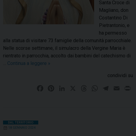
Santa Croce di
i
Magliano, don
a
Costantino Di
n
Pietrantonio, e
o
ha permesso
a
alla statua di visitare 73 famiglie della comunità parrocchiale.
l
Nelle scorse settimane, il simulacro della Vergine Maria è
l
rientrato in parrocchia, accolto dai bambini del catechismo di
a
…
Continua a leggere
S
»
f
a
e
condividi su
n
s
t
F
P
L
X
T
W
T
E
P
t
a
a
a
i
i
h
h
e
m
r
C
d
c
n
n
r
a
l
a
i
r
e
e
t
k
e
t
e
i
n
o
l
b
e
e
a
s
g
l
t
DAL TERRITORIO
c
p
18 GENNAIO 2024
o
r
d
d
A
r
e
a