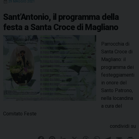
29 MAGGIO 2021
o
o
r
d
d
A
r
a
a
o
e
I
b
s
p
a
Sant’Antonio, il programma della
l
a
k
s
n
p
m
festa a Santa Croce di Magliano
l
t
t
a
o
M
Parrocchia di
d
a
Santa Croce di
i
d
Magliano: il
a
o
programma dei
p
n
festeggiamenti
r
n
in onore del
i
a
Santo Patrono,
l
d
nella locandina
e
e
a cura del
,
l
Comitato Feste
f
C
e
condividi su
a
s
r
t