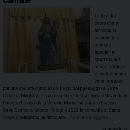
Carmine
g
S
l
a
l
a
t
g
Luoghi del
i
n
o
l
cuore che si
a
t
l
i
animano in
n
a
’
a
occasione di
o
F
i
n
giornate
i
n
o
speciali e
l
i
u
riportano alla
o
z
n
mente l’infanzia
m
i
m
e custodiscono
e
a
o
valori preziosi
n
t
n
per una società complessa. Largo del passeggio a Santa
a
i
u
Croce di Magliano e una piccola edicola, all’angolo di via della
v
v
m
Chiesa, che ricorda la Vergine Maria che porta in braccio
e
a
e
Gesù Bambino. Sabato 16 luglio 2022 la comunità di Santa
r
n
Croce di Magliano ha rinnovato …
Continua a leggere
S
»
g
t
a
i
condividi su
o