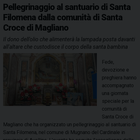
o
d
e
I
s
p
a
Pellegrinaggio al santuario di Santa
t
i
k
s
n
p
m
r
Filomena dalla comunità di Santa
M
t
o
Croce di Magliano
a
c
g
i
Il dono dell'olio che alimenterà la lampada posta davanti
l
n
all'altare che custodisce il corpo della santa bambina
i
i
a
o
Fede,
n
d
devozione e
o
i
preghiera hanno
,
S
accompagnato
c
a
una giornata
o
n
speciale per la
n
t
comunità di
c
a
Santa Croce di
l
F
Magliano che ha organizzato un pellegrinaggio al santuario di
u
i
Santa Filomena, nel comune di Mugnano del Cardinale in
s
l