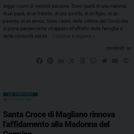
t
c
0
legge i nomi di ventitré persone. Sono quelli di una mamma,
à
c
f
di un papà, di un fratello, di una sorella, di un figlio, di un
d
o
a
parente, di un amico. Sono i nomi delle vittime del Covid che
i
l
m
in piena pandemia ha strappato all’affetto delle famiglie e
S
t
i
della comunità senza …
Continua a leggere
A
»
a
o
g
S
n
condividi su
l
l
a
t
e
i
n
F
P
L
X
T
W
T
E
P
a
r
e
t
a
i
i
h
h
e
m
r
C
e
h
a
r
c
n
n
r
a
l
a
i
l
a
C
o
e
t
k
e
t
e
i
n
i
n
r
c
q
b
e
e
a
s
g
l
t
DAL TERRITORIO
n
o
e
17 LUGLIO 2022
u
o
r
d
d
A
r
o
c
d
i
a
o
e
I
s
e
p
a
Santa Croce di Magliano rinnova
i
e
c
d
k
s
n
p
m
M
l’affidamento alla Madonna del
d
c
i
t
a
i
o
M