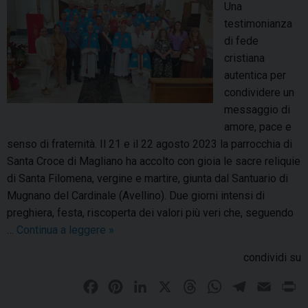
l
Una
l
r
s
testimonianza
a
d
a
di fede
s
i
n
cristiana
t
n
t
autentica per
a
a
u
condividere un
t
l
a
messaggio di
u
e
r
amore, pace e
a
(
i
senso di fraternità. Il 21 e il 22 agosto 2023 la parrocchia di
d
A
o
Santa Croce di Magliano ha accolto con gioia le sacre reliquie
e
v
d
di Santa Filomena, vergine e martire, giunta dal Santuario di
l
e
i
Mugnano del Cardinale (Avellino). Due giorni intensi di
l
l
S
preghiera, festa, riscoperta dei valori più veri che, seguendo
a
l
a
…
Continua a leggere
S
»
M
i
n
a
a
n
condividi su
t
n
d
o
a
t
o
F
P
L
X
T
W
T
E
P
)
F
a
n
a
i
i
h
h
e
m
r