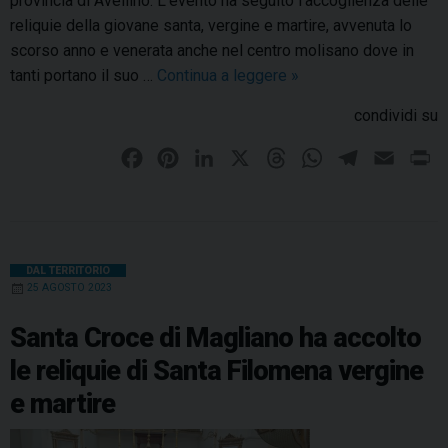
provincia di Avellino. L’evento ha seguito l’accoglienza delle
a
o
reliquie della giovane santa, vergine e martire, avvenuta lo
l
m
scorso anno e venerata anche nel centro molisano dove in
a
e
tanti portano il suo …
Continua a leggere
P
»
p
n
e
e
condividi su
a
l
r
a
l
F
P
L
X
T
W
T
E
P
e
M
e
a
i
i
h
h
e
m
r
g
u
g
r
c
n
n
r
a
l
a
i
g
r
i
e
t
k
e
t
e
i
n
n
i
n
b
e
e
a
s
g
l
t
a
DAL TERRITORIO
n
a
25 AGOSTO 2023
n
o
r
d
d
A
r
a
t
o
o
e
I
s
g
p
a
Santa Croce di Magliano ha accolto
i
d
g
k
s
n
p
m
o
le reliquie di Santa Filomena vergine
e
i
t
d
e martire
l
o
e
C
a
l
a