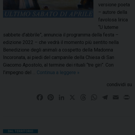
t
r
versione poeta
i
i
– autore della
m
n
favolosa lirica
e
n
“U luteme
d
o
sabbete d’abbrìle”, annuncia il programma della festa –
e
v
edizione 2022 – che vedrà il momento più sentito nella
l
a
Benedizione degli animali a cospetto della Madonna
C
l
Incoronata, ai piedi del campanile della Chiesa di San
o
’
Giacomo Apostolo, al termine dei rituali “tre giri”. Con
v
a
l’impegno del …
Continua a leggere
L
»
i
ff
’
d
condividi su
i
u
d
l
F
P
L
X
T
W
T
E
P
a
t
a
i
i
h
h
e
m
r
m
i
c
n
n
r
a
l
a
i
e
m
e
t
k
e
t
e
i
n
n
o
t
b
e
e
a
s
g
l
t
DAL TERRITORIO
s