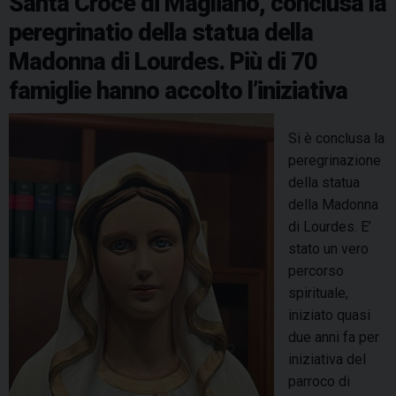
Santa Croce di Magliano, conclusa la
d
k
s
n
p
m
peregrinatio della statua della
a
t
Madonna di Lourdes. Più di 70
S
a
famiglie hanno accolto l’iniziativa
n
t
Si è conclusa la
a
peregrinazione
C
della statua
r
della Madonna
o
di Lourdes. E’
c
stato un vero
e
percorso
d
spirituale,
i
iniziato quasi
M
due anni fa per
a
iniziativa del
g
parroco di
l