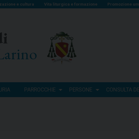
zazione e cultura
Vita liturgica e formazione
Promozione uma
di
Larino
URIA
PARROCCHIE
PERSONE
CONSULTA DEI