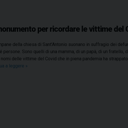
onumento per ricordare le vittime del 
pane della chiesa di Sant’Antonio suonano in suffragio dei defun
ré persone. Sono quelli di una mamma, di un papà, di un fratello, di 
 nomi delle vittime del Covid che in piena pandemia ha strappato 
ua a leggere
A
»
S
a
n
t
a
C
r
o