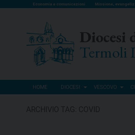
S
Economia e comunicazioni
Missione, evangeliz
k
i
p
Diocesi 
t
o
Termoli 
c
o
n
t
e
n
HOME
DIOCESI
VESCOVO
C
t
ARCHIVIO TAG:
COVID