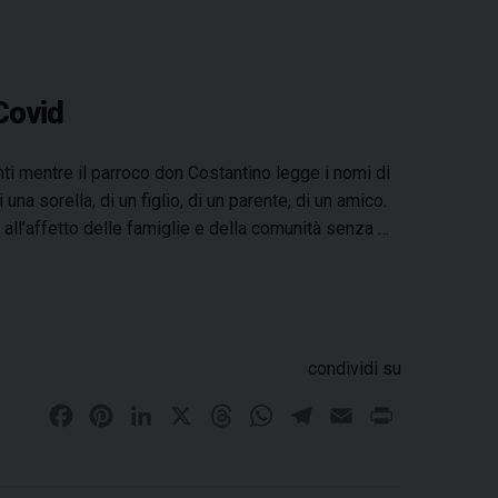
Covid
ti mentre il parroco don Costantino legge i nomi di
una sorella, di un figlio, di un parente, di un amico.
all’affetto delle famiglie e della comunità senza …
condividi su
F
P
L
X
T
W
T
E
P
a
i
i
h
h
e
m
r
c
n
n
r
a
l
a
i