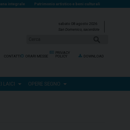
na integrale
Patrimonio artistico e beni culturali
sabato 08 agosto 2026
San Domenico, sacerdote
CERCA
PRIVACY
CONTATTI
ORARI MESSE
POLICY
DOWNLOAD
 LAICI
OPERE SEGNO