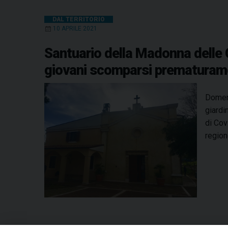
DAL TERRITORIO
10 APRILE 2021
Santuario della Madonna delle Gr
giovani scomparsi prematuram
Domeni
giardi
di Cov
regio