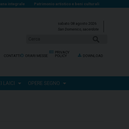
na integrale
Patrimonio artistico e beni culturali
sabato 08 agosto 2026
San Domenico, sacerdote
CERCA
PRIVACY
CONTATTI
ORARI MESSE
POLICY
DOWNLOAD
 LAICI
OPERE SEGNO