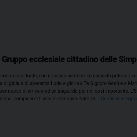
o
d
e
l
l
a
M
 il Gruppo ecclesiale cittadino delle Sim
a
d
o
periodo così triste, che nessuno avrebbe immaginato potesse veri
n
e di gioia e di speranza Lode e gloria a Te Signore Gesù e a Mari
n
permesso di arrivare ad un traguardo per noi così importante. L’
a
ione, compiono 20 anni di cammino. Nate l’8 …
Continua a legg
d
e
l
l
e