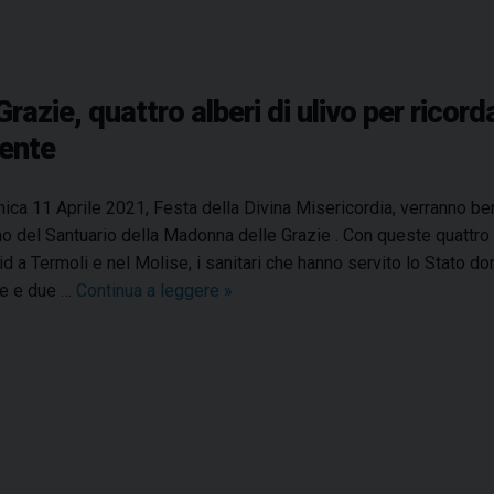
azie, quattro alberi di ulivo per ricord
ente
ca 11 Aprile 2021, Festa della Divina Misericordia, verranno bene
no del Santuario della Madonna delle Grazie . Con queste quattro 
id a Termoli e nel Molise, i sanitari che hanno servito lo Stato don
ne e due …
Continua a leggere
S
»
a
n
t
u
a
r
i