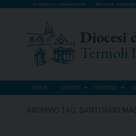
S
Economia e comunicazioni
Missione, evangeliz
k
i
p
Diocesi 
t
o
Termoli 
c
o
n
t
e
n
HOME
DIOCESI
VESCOVO
C
t
ARCHIVIO TAG:
SANTUARIO MAD