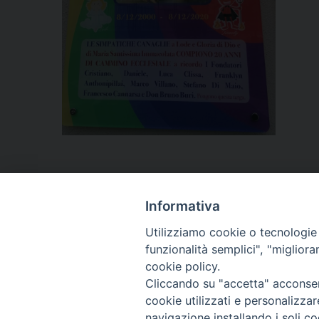
Informativa
Utilizziamo cookie o tecnologie s
funzionalità semplici", "miglior
cookie policy.
P
Cliccando su "accetta" acconsent
cookie utilizzati e personalizza
o
navigazione installando i soli co