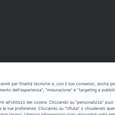
G
r
a
z
i
e
,
q
u
a
t
t
r
imili per finalità tecniche e, con il tuo consenso, anche per 
o
amento dell'esperienza", "misurazione" e "targeting e pubbli
a
l
i all'utilizzo dei cookie. Cliccando su "personalizza" puoi
b
re le tue preferenze. Cliccando su "rifiuta" o chiudendo que
e
okie tecnici. Ulteriori informazioni sono disponibili nella
coo