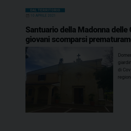
DAL TERRITORIO
10 APRILE 2021
Santuario della Madonna delle Gr
giovani scomparsi prematuram
Domeni
giardi
di Cov
regio