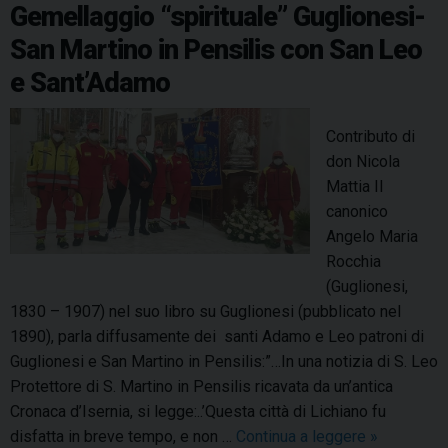
o
e
I
s
p
a
i
Gemellaggio “spirituale” Guglionesi-
s
P
n
k
s
n
p
m
u
San Martino in Pensilis con San Leo
e
P
t
l
n
e Sant’Adamo
e
l
s
n
e
i
s
Contributo di
d
l
i
don Nicola
o
i
l
Mattia Il
n
s
i
canonico
n
a
s
Angelo Maria
e
l
,
Rocchia
C
u
(Guglionesi,
r
n
1830 – 1907) nel suo libro su Guglionesi (pubblicato nel
i
c
1890), parla diffusamente dei santi Adamo e Leo patroni di
s
a
Guglionesi e San Martino in Pensilis:”…In una notizia di S. Leo
t
m
Protettore di S. Martino in Pensilis ricavata da un’antica
o
m
Cronaca d’Isernia, si legge:..’Questa città di Lichiano fu
v
i
disfatta in breve tempo, e non …
Continua a leggere
G
»
e