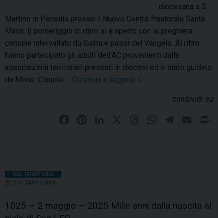
diocesana a S.
Martino in Pensilis presso il Nuovo Centro Pastorale Santa
Maria. Il pomeriggio di ritiro si è aperto con la preghiera
comune intervallato da Salmi e passi del Vangelo. Al ritiro
hanno partecipato gli adulti dell’AC provenienti dalle
associazioni territoriali presenti in diocesi ed è stato guidato
da Mons. Claudio …
Continua a leggere
D
»
i
condividi su
n
a
F
P
L
X
T
W
T
E
P
m
a
i
i
h
h
e
m
r
i
c
n
n
r
a
l
a
i
c
e
t
k
e
t
e
i
n
h
b
e
e
a
s
g
l
t
DAL TERRITORIO
e
2 DICEMBRE 2024
o
r
d
d
A
r
d
o
e
I
i
s
p
a
1025 – 2 maggio – 2025 Mille anni dalla nascita al
c
k
s
n
p
m