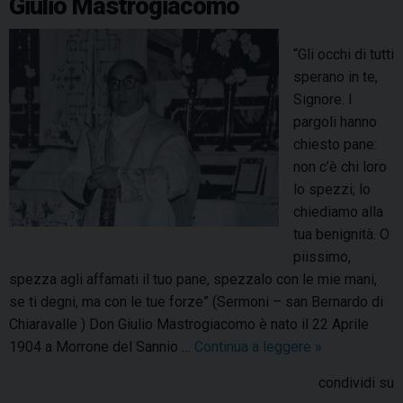
Giulio Mastrogiacomo
c
o
“Gli occhi di tutti
n
sperano in te,
l
Signore. I
’
pargoli hanno
A
chiesto pane:
z
non c’è chi loro
i
lo spezzi; lo
o
chiediamo alla
n
tua benignità. O
e
piissimo,
C
spezza agli affamati il tuo pane, spezzalo con le mie mani,
a
se ti degni, ma con le tue forze” (Sermoni – san Bernardo di
t
Chiaravalle ) Don Giulio Mastrogiacomo è nato il 22 Aprile
t
1904 a Morrone del Sannio …
Continua a leggere
A
»
o
5
l
condividi su
0
i