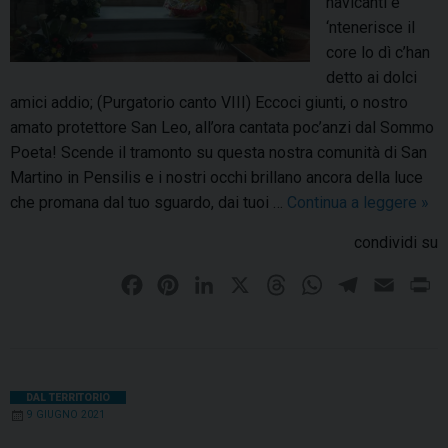
navicanti e
t
r
‘ntenerisce il
i
e
core lo dì c’han
c
s
detto ai dolci
o
e
amici addio; (Purgatorio canto VIII) Eccoci giunti, o nostro
n
d
amato protettore San Leo, all’ora cantata poc’anzi dal Sommo
t
i
Poeta! Scende il tramonto su questa nostra comunità di San
r
S
Martino in Pensilis e i nostri occhi brillano ancora della luce
o
a
che promana dal tuo sguardo, dai tuoi …
Continua a leggere
S
»
l
n
a
a
condividi su
M
n
v
a
M
F
P
L
X
T
W
T
E
P
i
r
a
a
i
i
h
h
e
m
r
o
t
r
l
c
n
n
r
a
l
a
i
i
t
e
e
t
k
e
t
e
i
n
n
i
n
o
b
e
e
a
s
g
l
t
DAL TERRITORIO
n
z
9 GIUGNO 2021
i
o
r
d
d
A
r
o
a
n