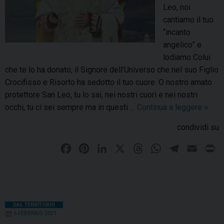
p
Leo, noi
a
a
cantiamo il tuo
l
g
“incanto
e
n
angelico” e
”
a
lodiamo Colui
G
t
che te lo ha donato, il Signore dell’Universo che nel suo Figlio
u
i
Crocifisso e Risorto ha sedotto il tuo cuore. O nostro amato
g
d
protettore San Leo, tu lo sai, nei nostri cuori e nei nostri
l
a
occhi, tu ci sei sempre ma in questi …
Continua a leggere
S
»
i
S
a
o
condividi su
a
n
n
n
M
e
F
P
L
X
T
W
T
E
P
L
a
s
a
i
i
h
h
e
m
r
e
r
i
c
n
n
r
a
l
a
i
o
t
-
e
t
k
e
t
e
i
n
i
S
b
e
e
a
s
g
l
t
DAL TERRITORIO
n
a
6 FEBBRAIO 2021
o
r
d
d
A
r
o
n