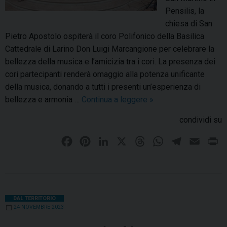
m
Pensilis, la
s
u
chiesa di San
i
n
Pietro Apostolo ospiterà il coro Polifonico della Basilica
l
i
Cattedrale di Larino Don Luigi Marcangione per celebrare la
i
t
bellezza della musica e l’amicizia tra i cori. La presenza dei
s
à
cori partecipanti renderà omaggio alla potenza unificante
d
della musica, donando a tutti i presenti un’esperienza di
i
bellezza e armonia …
Continua a leggere
I
»
S
l
condividi su
a
c
n
o
F
P
L
X
T
W
T
E
P
M
r
a
i
i
h
h
e
m
r
a
o
c
n
n
r
a
l
a
i
r
s
e
t
k
e
t
e
i
n
t
o
i
b
e
e
a
s
g
l
t
DAL TERRITORIO
l
24 NOVEMBRE 2023
n
o
r
d
d
A
r
e
o
o
e
I
s
n
p
a