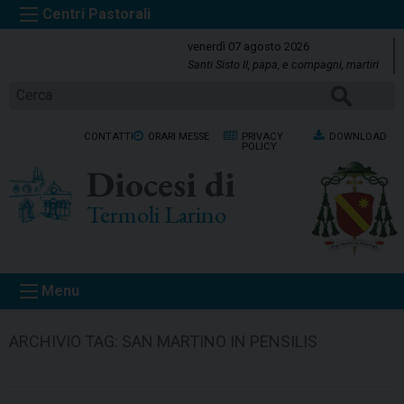
S
k
venerdì 07 agosto 2026
i
Santi Sisto II, papa, e compagni, martiri
p
CERCA
t
o
CONTATTI
ORARI MESSE
PRIVACY
DOWNLOAD
c
POLICY
o
Diocesi di
n
t
Termoli Larino
e
n
t
Menu
ARCHIVIO TAG:
SAN MARTINO IN PENSILIS