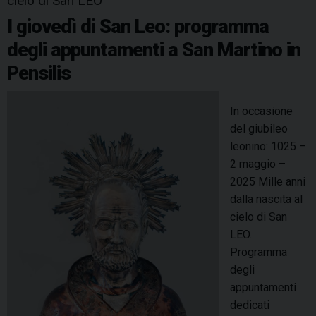
cielo di San LEO
o
t
I giovedì di San Leo: programma
n
degli appuntamenti a San Martino in
v
e
Pensilis
r
s
In occasione
i
del giubileo
o
leonino: 1025 –
n
2 maggio –
e
2025 Mille anni
d
dalla nascita al
e
cielo di San
l
LEO.
c
Programma
u
degli
o
appuntamenti
r
dedicati
e