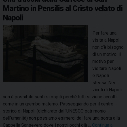
a
s
k
s
n
p
m
o
Martino in Pensilis al Cristo velato di
S
s
t
m
a
Napoli
e
o
n
i
M
n
Per fare una
a
c
visita a Napoli
r
h
non c’è bisogno
t
i
di un motivo: il
i
e
motivo per
n
s
visitare Napoli
o
a
è Napoli
i
a
stessa. Nei
n
S
vicoli di Napoli
P
a
non è possibile sentirsi ospiti perché tutti si viene accolti
e
n
come in un grembo materno. Passeggiando per il centro
n
M
storico di Napoli (dichiarato dall’UNESCO patrimonio
s
a
dell’umanità) non possiamo esimerci dal fare una sosta alla
i
r
Cappella Sansevero dove i nostri occhi già …
Continua a