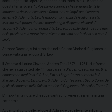
santi lungo tutta l’opera e, parlando della transito di S. Adamo da
questa terra, scrive: “…
Possiamo supporre che se, nonostante la
lontananza da Montecassino a Roma tanti colloquii santi tennero
insieme S. Adamo, S. Leo, la maggior vicinanza da Guglionesi a S.
Martino avrà potuto dar loro maggior agio di spesso visitarsi. E
siccome S. Adamo morì prima di S. Leo, è probabile che il nostro Santo
nella preziosa sua morte fosse allietato dà santi conforti dal suo caro S.
Leo
”.
Sempre Rocchia, ci informa che nella Chiesa Madre di Guglionesi è
conservata una reliquia di S. Leo.
Il Vescovo di Larino Giovanni Andrea Tria (1676 – 1761) ci informa
che nella sua cattedrale: “
In una cassetta d’argento, segnata lett. B. si
conservano degl’Ossi di S. Leo, il di cui Sagro Corpo si venera in S.
Martino, Diocesi di Larino, e di S. Adamo Confessore, il Sagro Corpo del
quale si conserva nella Chiesa matrice di Goglionesi, Diocesi di Termoli
”.
E’ importante notare che i due santi sono venerati insieme in una
cattedrale.
Accanto al culto delle reliquie di Adamo e Leo rilevante è il canto