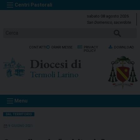
S
k
sabato 08 agosto 2026
i
San Domenico, sacerdote
p
Cerca
t
o
CONTATTI
ORARI MESSE
PRIVACY
DOWNLOAD
c
POLICY
o
Diocesi di
n
t
Termoli Larino
e
n
t
Menu
DAL TERRITORIO
9 GIUGNO 2021