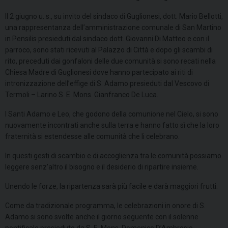
Il 2 giugno u. s., su invito del sindaco di Guglionesi, dott. Mario Bellotti,
una rappresentanza dell’amministrazione comunale di San Martino
in Pensilis presieduti dal sindaco dott. Giovanni Di Matteo e con il
parroco, sono stati ricevuti al Palazzo di Città e dopo gli scambi di
rito, preceduti dai gonfaloni delle due comunità si sono recati nella
Chiesa Madre di Guglionesi dove hanno partecipato ai riti di
intronizzazione dell’effige di S. Adamo presieduti dal Vescovo di
Termoli – Larino S. E. Mons. Gianfranco De Luca.
I Santi Adamo e Leo, che godono della comunione nel Cielo, si sono
nuovamente incontrati anche sulla terra e hanno fatto sì che la loro
fraternità si estendesse alle comunità che li celebrano.
In questi gesti di scambio e di accoglienza tra le comunità possiamo
leggere senz’altro il bisogno e il desiderio di ripartire insieme.
Unendo le forze, la ripartenza sarà più facile e darà maggiori frutti.
Come da tradizionale programma, le celebrazioni in onore di S.
Adamo si sono svolte anche il giorno seguente con il solenne