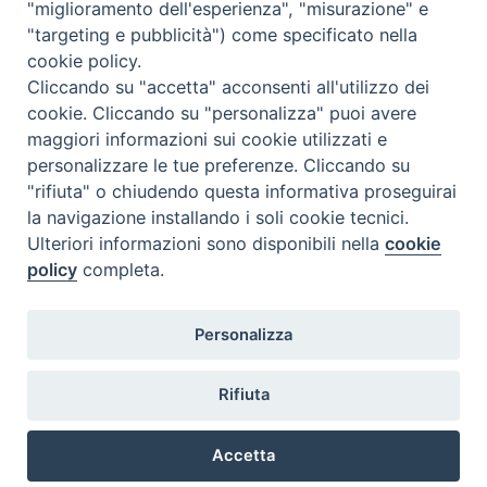
"miglioramento dell'esperienza", "misurazione" e
e
t
k
e
t
e
i
n
"targeting e pubblicità") come specificato nella
b
e
e
a
s
g
l
t
cookie policy.
o
r
d
d
A
r
Cliccando su "accetta" acconsenti all'utilizzo dei
«
Guglionesi, festa patronale
Relazione relativa alle somme
o
e
I
s
p
a
cookie. Cliccando su "personalizza" puoi avere
di Sant’Adamo: il programma
attribuite dalla Cei alla Diocesi
maggiori informazioni sui cookie utilizzati e
k
s
n
p
m
di Termoli-Larino – fondi otto
personalizzare le tue preferenze. Cliccando su
t
per mille anno 2020
»
"rifiuta" o chiudendo questa informativa proseguirai
la navigazione installando i soli cookie tecnici.
Ulteriori informazioni sono disponibili nella
cookie
policy
completa.
Diocesi di Termoli-Larino
Personalizza
Piazza Sant'Antonio, 6
86039 Termoli (CB)
Rifiuta
Curia Vescovile
Piazza Sant'Antonio, 6
86039 Termoli- Campobasso (CB)
Accetta
Tel: 0875 707148
Mail: curia@termolilarino.it