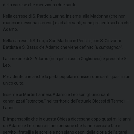
della carrese che menziona i due santi.
Nella carrese di S. Pardo a Larino, insieme alla Madonna (che non
manca in nessuna carrese) e ad altri santi, sono presenti sia Leo che
Adamo.
Nella carrese di S. Leo, a San Martino in Pensilis,con S. Giovanni
Battista e S. Basso c’è Adamo che viene definito “
u cumpagnon
”.
La canzone di S. Adamo (non più in uso a Guglionesi) è presente S.
Leo.
E’ evidente che anche la pietà popolare unisce i due santi quasi in un
unico culto.
Insieme ai Martiri Larinesi, Adamo e Leo son gli unici santi
canonizzati “
autoctoni
” nel territorio dell’attuale Diocesi di Termoli –
Larino.
E’ impensabile che in questa Chiesa diocesana dopo quasi mille anni
da Adamo e Leo, non ci siano persone che hanno cercato Dio e
servito i fratelli e le sorelle e non siano degni della gloria dell’altare!