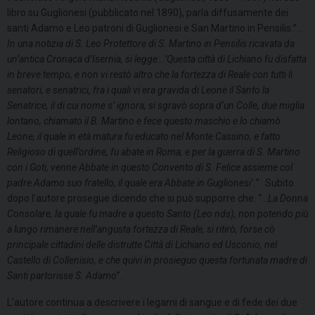
libro su Guglionesi (pubblicato nel 1890), parla diffusamente dei
santi Adamo e Leo patroni di Guglionesi e San Martino in Pensilis:”…
In una notizia di S. Leo Protettore di S. Martino in Pensilis ricavata da
un’antica Cronaca d’Isernia, si legge:..’Questa città di Lichiano fu disfatta
in breve tempo, e non vi restò altro che la fortezza di Reale con tutti li
senatori, e senatrici, fra i quali vi era gravida di Leone il Santo la
Senatrice, il di cui nome s’ ignora, si sgravò sopra d’un Colle, due miglia
lontano, chiamato il B. Martino e fece questo maschio e lo chiamò
Leone, il quale in età matura fu educato nel Monte Cassino, e fatto
Religioso di quell’ordine, fu abate in Roma, e per la guerra di S. Martino
con i Goti, venne Abbate in questo Convento di S. Felice assieme col
padre Adamo suo fratello, il quale era Abbate in Guglionesi’.”
. Subito
dopo l’autore prosegue dicendo che si può supporre che: “…
La Donna
Consolare, la quale fu madre a questo Santo (Leo nds), non potendo più
a lungo rimanere nell’angusta fortezza di Reale, si ritirò, forse cò
principale cittadini delle distrutte Città di Lichiano ed Usconio, nel
Castello di Collenisio, e che quivi in prosieguo questa fortunata madre di
Santi partorisse S. Adamo
”.
L’autore continua a descrivere i legami di sangue e di fede dei due