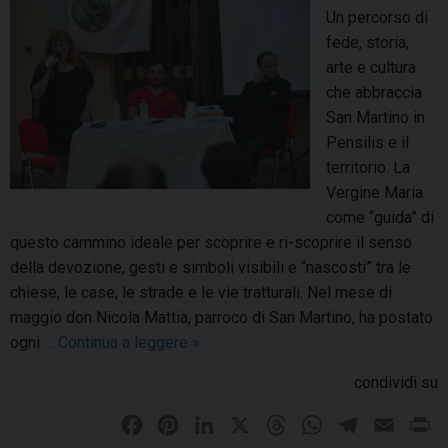
e
a
a
Un percorso di
z
t
g
fede, storia,
i
t
n
arte e cultura
o
i
a
che abbraccia
n
a
t
San Martino in
e
p
i
Pensilis e il
n
e
d
territorio. La
e
r
a
Vergine Maria
l
i
S
come “guida” di
l
l
a
questo cammino ideale per scoprire e ri-scoprire il senso
a
c
n
della devozione, gesti e simboli visibili e “nascosti” tra le
d
a
L
chiese, le case, le strade e le vie tratturali. Nel mese di
i
r
e
maggio don Nicola Mattia, parroco di San Martino, ha postato
o
o
o
ogni …
Continua a leggere
L
»
c
V
a
e
i
condividi su
M
s
n
a
F
P
L
X
T
W
T
E
P
i
c
d