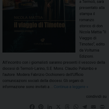
a Termoli, sarà
presentato alla
stampa il
romanzo
storico di don
Nicola Mattia “Il
Viaggio di
Timoteo“, edito
da Volturnia
Edizioni.
All’incontro con i giornalisti saranno presenti il vescovo della
diocesi di Termoli-Larino, S.E. Mons. Claudio Palumbo e
l’autore. Modera Fabrizio Occhionero dell’Ufficio
comunicazioni sociali della diocesi. Gli organi di
informazione sono invitati a …
Continua a leggere
I
»
l
condividi su
V
i
F
P
L
X
T
W
T
E
P