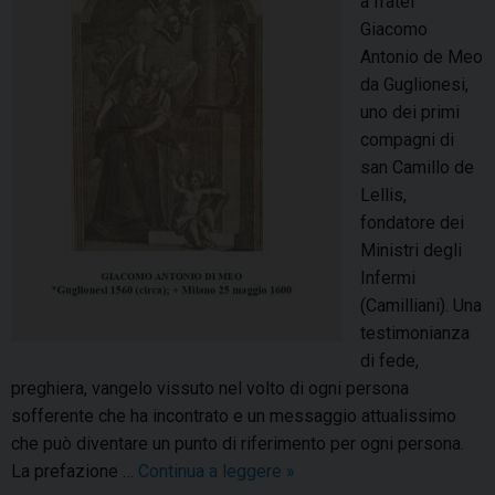
a fratel
.
o
Giacomo
C
n
Antonio de Meo
o
e
da Guglionesi,
n
d
uno dei primi
f
e
compagni di
e
l
san Camillo de
r
l
Lellis,
e
i
fondatore dei
n
b
Ministri degli
z
r
Infermi
a
o
(Camilliani). Una
s
d
testimonianza
t
i
di fede,
a
d
preghiera, vangelo vissuto nel volto di ogni persona
m
o
sofferente che ha incontrato e un messaggio attualissimo
p
n
che può diventare un punto di riferimento per ogni persona.
a
N
La prefazione …
Continua a leggere
F
»
i