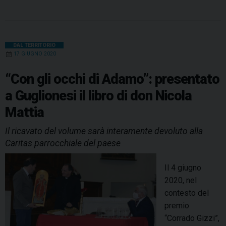
a
i
i
h
d
h
e
m
r
e
o
i
c
n
n
r
a
l
a
i
n
n
T
z
e
t
k
e
t
e
i
n
n
e
o
b
e
e
a
s
g
l
t
DAL TERRITORIO
a
r
17 GIUGNO 2020
o
r
d
d
A
r
a
m
o
e
S
I
s
p
a
“Con gli occhi di Adamo”: presentato
o
a
k
s
n
p
m
l
a Guglionesi il libro di don Nicola
n
t
i
Mattia
M
-
a
L
Il ricavato del volume sarà interamente devoluto alla
r
a
Caritas parrocchiale del paese
t
r
i
i
Il 4 giugno
n
n
2020, nel
o
o
contesto del
i
:
premio
n
u
“Corrado Gizzi”,
P