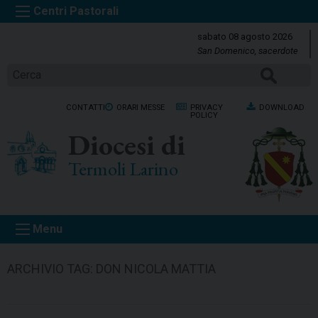
S
k
sabato 08 agosto 2026
i
San Domenico, sacerdote
p
CERCA
t
o
CONTATTI
ORARI MESSE
PRIVACY
DOWNLOAD
c
POLICY
o
Diocesi di
n
t
Termoli Larino
e
n
t
Menu
ARCHIVIO TAG:
DON NICOLA MATTIA