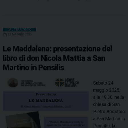
a
a
i
i
h
h
e
m
r
g
c
n
n
r
a
l
a
i
g
e
t
k
e
t
e
i
n
i
b
e
e
a
s
g
l
t
DAL TERRITORIO
o
23 MAGGIO 2025
o
r
d
d
A
r
d
o
e
I
s
p
i
a
Le Maddalena: presentazione del
T
k
s
n
p
m
libro di don Nicola Mattia a San
i
t
Martino in Pensilis
m
o
t
Sabato 24
e
maggio 2025,
o
alle 19.30, nella
:
chiesa di San
d
Pietro Apostolo
o
a San Martino in
n
Pensilis, la