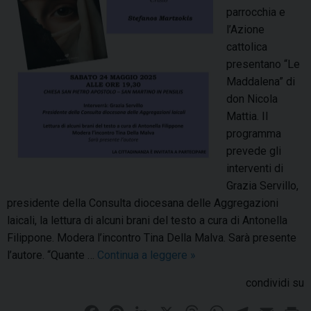
N
parrocchia e
i
l’Azione
c
cattolica
o
presentano “Le
l
Maddalena” di
a
don Nicola
M
Mattia. Il
a
programma
t
prevede gli
t
interventi di
i
Grazia Servillo,
a
presidente della Consulta diocesana delle Aggregazioni
p
laicali, la lettura di alcuni brani del testo a cura di Antonella
r
Filippone. Modera l’incontro Tina Della Malva. Sarà presente
e
l’autore. “Quante …
Continua a leggere
L
»
s
e
condividi su
e
M
n
a