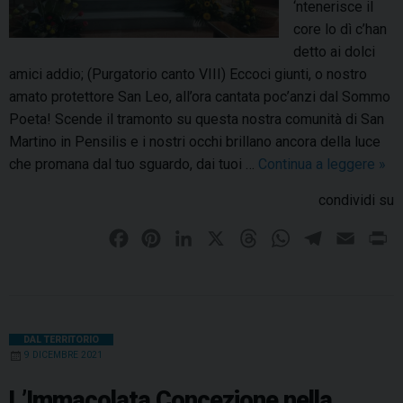
e
‘ntenerisce il
a
l
core lo dì c’han
l
l
detto ai dolci
C
a
amici addio; (Purgatorio canto VIII) Eccoci giunti, o nostro
r
m
amato protettore San Leo, all’ora cantata poc’anzi dal Sommo
i
o
Poeta! Scende il tramonto su questa nostra comunità di San
s
r
Martino in Pensilis e i nostri occhi brillano ancora della luce
t
t
che promana dal tuo sguardo, dai tuoi …
Continua a leggere
S
»
o
e
a
v
condividi su
c
n
e
o
M
F
P
L
X
T
W
T
E
P
l
n
a
a
i
i
h
h
e
m
r
a
g
r
t
c
n
n
r
a
l
a
i
l
t
o
e
t
k
e
t
e
i
n
i
i
d
o
b
e
e
a
s
g
l
t
DAL TERRITORIO
n
i
9 DICEMBRE 2021
c
o
r
d
d
A
r
o
N
c
o
e
I
s
p
a
i
L’Immacolata Concezione nella
a