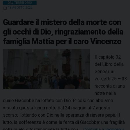
b
e
e
a
s
g
l
t
DAL TERRITORIO
i
13 AGOSTO 2022
o
r
d
d
A
r
a
d
o
e
I
s
p
a
Guardare il mistero della morte con
e
k
s
n
p
m
gli occhi di Dio, ringraziamento della
l
t
famiglia Mattia per il caro Vincenzo
l
a
C
Il capitolo 32
a
del Libro della
r
Genesi, ai
r
versetti 25 – 33
e
racconta di una
s
notte nella
e
quale Giacobbe ha lottato con Dio. E’ così che abbiamo
d
vissuto questa lunga notte dal 24 maggio al 7 agosto
i
scorso; lottando con Dio nella speranza di riavere papà. Il
S
lutto, la sofferenza è come la ferita di Giacobbe: una fragilità
a
nella quale è testimoniata la lotta con …
Continua a leggere
G
»