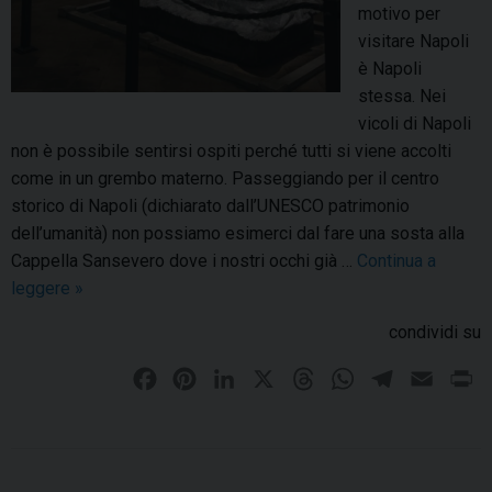
t
o
motivo per
i
d
visitare Napoli
n
e
è Napoli
o
M
stessa. Nei
i
e
vicoli di Napoli
n
o
non è possibile sentirsi ospiti perché tutti si viene accolti
P
d
come in un grembo materno. Passeggiando per il centro
e
a
storico di Napoli (dichiarato dall’UNESCO patrimonio
n
G
dell’umanità) non possiamo esimerci dal fare una sosta alla
s
u
Cappella Sansevero dove i nostri occhi già …
Continua a
i
g
leggere
U
»
l
l
n
i
condividi su
i
a
s
o
t
F
P
L
X
T
W
T
E
P
n
r
a
i
i
h
h
e
m
r
e
a
c
n
n
r
a
l
a
i
s
c
e
t
k
e
t
e
i
n
i
c