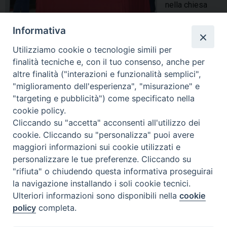
n
nella chiesa
e
p
madre di
n
e
Informativa
Guglionesi è
s
r
stato presentato il libro di don Nicola Mattia dal titolo “Con gli
i
Utilizziamo cookie o tecnologie simili per
c
occhi di Adamo”. Il libro è un godibile racconto che si dipana
l
finalità tecniche e, con il tuo consenso, anche per
o
tra le strade del paese bassomolisano percorrendo le vie
altre finalità ("interazioni e funzionalità semplici",
i
r
della processione nel giorno della festa del Santo Patrono
"miglioramento dell'esperienza", "misurazione" e
s
s
Adamo. Nel libro, edito da Lilit Books, …
Continua a leggere
“
»
"targeting e pubblicità") come specificato nella
,
o
C
cookie policy.
p
condividi su
d
o
Cliccando su "accetta" acconsenti all'utilizzo dei
r
i
n
cookie. Cliccando su "personalizza" puoi avere
F
P
L
X
T
W
T
E
P
e
a
g
maggiori informazioni sui cookie utilizzati e
a
i
i
h
h
e
m
r
s
r
l
personalizzare le tue preferenze. Cliccando su
e
c
n
n
r
a
l
a
i
t
i
"rifiuta" o chiudendo questa informativa proseguirai
n
e
t
k
e
t
e
i
n
e
o
la navigazione installando i soli cookie tecnici.
t
P
b
e
e
a
s
g
l
t
e
c
Ulteriori informazioni sono disponibili nella
cookie
a
o
o
r
d
d
f
A
r
c
policy
completa.
t
s
e
o
e
I
s
p
a
h
o