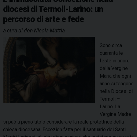
h
n
k
s
n
p
m
p
diocesi di Termoli-Larino: un
i
P
t
o
d
percorso di arte e fede
e
l
i
n
i
a cura di don Nicola Mattia
D
s
i
i
Sono circa
o
l
quaranta le
,
i
feste in onore
r
s
della Vergine
i
,
Maria che ogni
n
u
anno si tengono
g
n
nella Diocesi di
r
c
Termoli –
a
a
Larino. La
z
m
Vergine Madre
i
m
si può a pieno titolo considerare la reale protettrice della
a
i
chiesa diocesana. Eccezion fatta per il santuario dei Santi
m
n