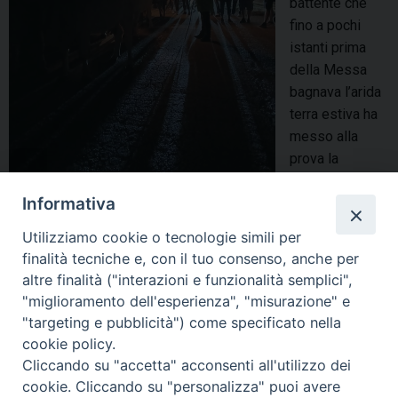
battente che
fino a pochi
istanti prima
della Messa
bagnava l’arida
terra estiva ha
messo alla
prova la
determinazione
Informativa
degli
organizzatori. Ma la loro perseveranza è stata premiata: il
Utilizziamo cookie o tecnologie simili per
cielo si è improvvisamente aperto, consegnando alla
finalità tecniche e, con il tuo consenso, anche per
comunità uno dei momenti più emozionanti e partecipati
altre finalità ("interazioni e funzionalità semplici",
dell’anno. Alle ore 19.00, presso l’edicola campestre di …
"miglioramento dell'esperienza", "misurazione" e
Continua a leggere
I
»
"targeting e pubblicità") come specificato nella
n
cookie policy.
condividi su
t
Cliccando su "accetta" acconsenti all'utilizzo dei
a
cookie. Cliccando su "personalizza" puoi avere
F
P
L
X
T
W
T
E
P