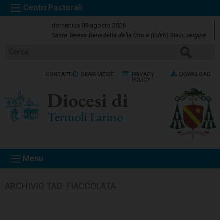
S
k
domenica 09 agosto 2026
i
Santa Teresa Benedetta della Croce (Edith) Stein, vergine
p
CERCA
t
o
CONTATTI
ORARI MESSE
PRIVACY
DOWNLOAD
c
POLICY
o
Diocesi di
n
t
Termoli Larino
e
n
t
Menu
ARCHIVIO TAG:
FIACCOLATA