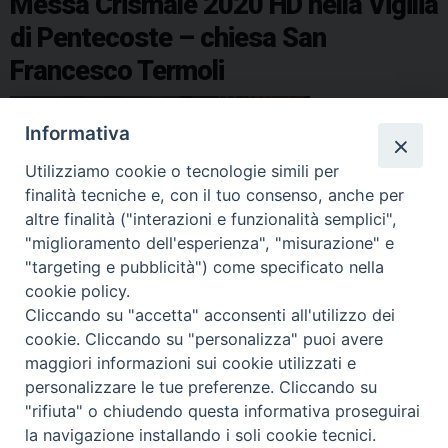
Messa Crismale 2020 HD nella Vigilia
ù
k
s
n
p
m
di Pentecoste – chiesa San
a
t
Francesco Termoli
l
c
e
Informativa
n
t
Utilizziamo cookie o tecnologie simili per
r
finalità tecniche e, con il tuo consenso, anche per
o
altre finalità ("interazioni e funzionalità semplici",
d
"miglioramento dell'esperienza", "misurazione" e
"targeting e pubblicità") come specificato nella
e
cookie policy.
l
condividi su
Cliccando su "accetta" acconsenti all'utilizzo dei
l
cookie. Cliccando su "personalizza" puoi avere
F
P
L
X
T
W
T
E
P
a
maggiori informazioni sui cookie utilizzati e
a
i
i
h
h
e
m
r
n
personalizzare le tue preferenze. Cliccando su
o
c
n
n
r
a
l
a
i
"rifiuta" o chiudendo questa informativa proseguirai
s
e
t
k
e
t
e
i
n
la navigazione installando i soli cookie tecnici.
t