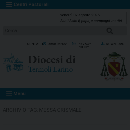
S
k
venerdì 07 agosto 2026
i
Santi Sisto II, papa, e compagni, martiri
p
CERCA
t
o
CONTATTI
ORARI MESSE
PRIVACY
DOWNLOAD
c
POLICY
o
Diocesi di
n
t
Termoli Larino
e
n
t
Menu
ARCHIVIO TAG:
MESSA CRISMALE