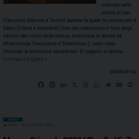
crismale nella
chiesa di San
Francesco d’Assisi a Termoli durante la quale ha consacrato il
Sacro Crisma e benedetto l’olio dei catecumeni e l’olio degli
infermi. Nel corso della messa, trasmessa in diretta da
Misericordia Televisione e Telemolise 2, sono state
rinnovate le promesse sacerdotali. Di seguito si riporta …
Continua a leggere
“
»
M
condividi su
e
t
F
P
L
X
T
W
T
E
P
t
a
i
i
h
h
e
m
r
e
c
n
n
r
a
l
a
i
r
e
t
k
e
t
e
i
n
e
b
e
e
a
s
g
l
t
VIDEO
G
VIDEO
10 GIUGNO 2020
o
r
d
d
A
r
e
s
o
e
I
s
p
a