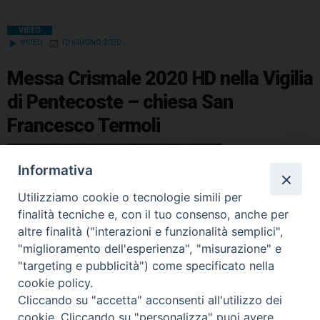
VIDEO
VIDEO
10 GIUGNO 2020
Messa Crismale 2020 HD nella Vigilia
di Pentecoste – chiesa San
Francesco Termoli
Informativa
Utilizziamo cookie o tecnologie simili per
finalità tecniche e, con il tuo consenso, anche per
altre finalità ("interazioni e funzionalità semplici",
"miglioramento dell'esperienza", "misurazione" e
"targeting e pubblicità") come specificato nella
cookie policy.
condividi su
Cliccando su "accetta" acconsenti all'utilizzo dei
cookie. Cliccando su "personalizza" puoi avere
F
P
L
X
T
W
T
E
P