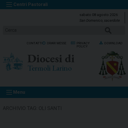
S
k
sabato 08 agosto 2026
i
San Domenico, sacerdote
p
CERCA
t
o
CONTATTI
ORARI MESSE
PRIVACY
DOWNLOAD
c
POLICY
o
Diocesi di
n
t
Termoli Larino
e
n
t
Menu
ARCHIVIO TAG:
OLI SANTI